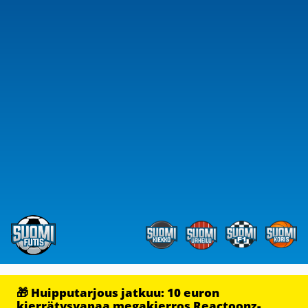
🎁 Huipputarjous jatkuu: 10 euron
kierrätysvapaa megakierros Reactoonz-