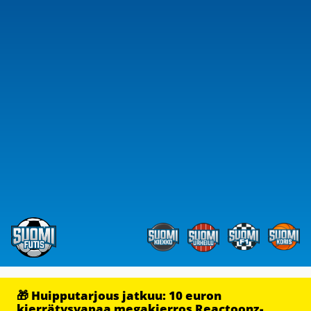
🎁 Huipputarjous jatkuu: 10 euron
kierrätysvapaa megakierros Reactoonz-