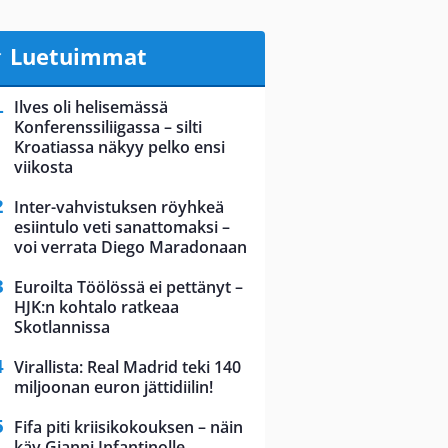
Luetuimmat
Ilves oli helisemässä
Konferenssiliigassa – silti
Kroatiassa näkyy pelko ensi
viikosta
Inter-vahvistuksen röyhkeä
esiintulo veti sanattomaksi –
voi verrata Diego Maradonaan
Euroilta Töölössä ei pettänyt –
HJK:n kohtalo ratkeaa
Skotlannissa
Virallista: Real Madrid teki 140
miljoonan euron jättidiilin!
Fifa piti kriisikokouksen – näin
käy Gianni Infantinolle