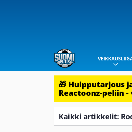
VEIKKAUSLIIG
🎁 Huipputarjous 
Reactoonz-peliin - 
Kaikki artikkelit: R