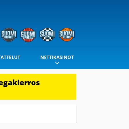
TATTELUT
NETTIKASINOT
egakierros