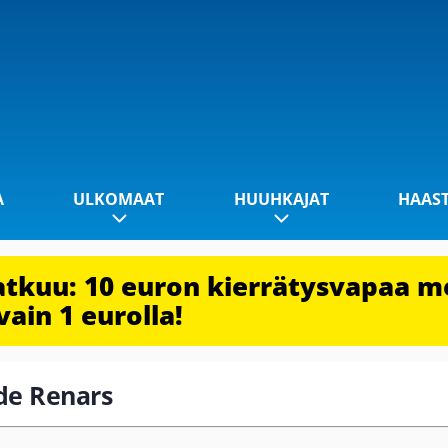
A
ULKOMAAT
HUUHKAJAT
HAAS
jatkuu: 10 euron kierrätysvapaa m
vain 1 eurolla!
ode Renars