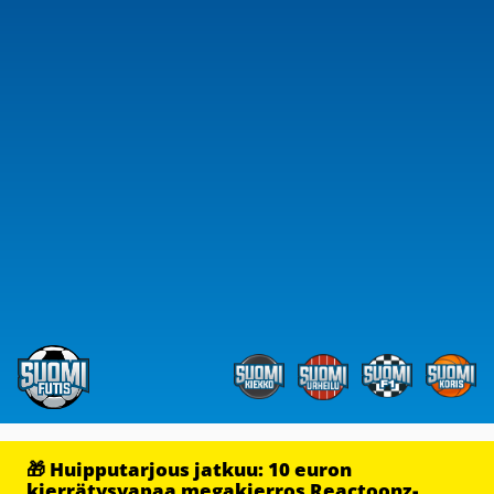
🎁 Huipputarjous jatkuu: 10 euron
kierrätysvapaa megakierros Reactoonz-