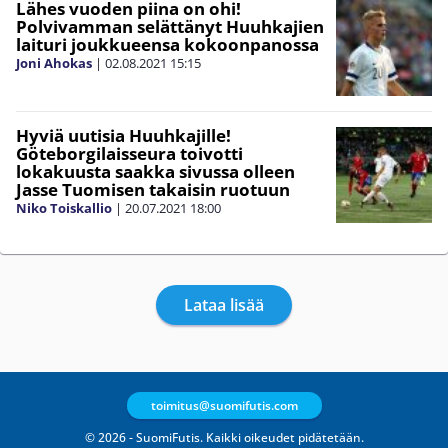
Lähes vuoden piina on ohi!
Polvivamman selättänyt Huuhkajien
laituri joukkueensa kokoonpanossa
Joni Ahokas
|
02.08.2021
15:15
Hyviä uutisia Huuhkajille!
Göteborgilaisseura toivotti
lokakuusta saakka sivussa olleen
Jasse Tuomisen takaisin ruotuun
Niko Toiskallio
|
20.07.2021
18:00
Lataa lisää
toimitus@suomifutis.com
© 2026 - SuomiFutis. Kaikki oikeudet pidätetään.