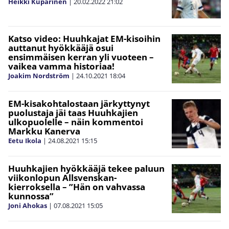
Heikki Kuparinen
|
20.02.2022
21:02
Katso video: Huuhkajat EM-kisoihin
auttanut hyökkääjä osui
ensimmäisen kerran yli vuoteen –
vaikea vamma historiaa!
Joakim Nordström
|
24.10.2021
18:04
EM-kisakohtalostaan järkyttynyt
puolustaja jäi taas Huuhkajien
ulkopuolelle – näin kommentoi
Markku Kanerva
Eetu Ikola
|
24.08.2021
15:15
Huuhkajien hyökkääjä tekee paluun
viikonlopun Allsvenskan-
kierroksella – ”Hän on vahvassa
kunnossa”
Joni Ahokas
|
07.08.2021
15:05