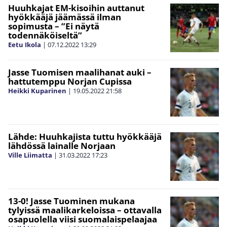
Huuhkajat EM-kisoihin auttanut
hyökkääjä jäämässä ilman
sopimusta – ”Ei näytä
todennäköiseltä”
Eetu Ikola
|
07.12.2022
13:29
Jasse Tuomisen maalihanat auki –
hattutemppu Norjan Cupissa
Heikki Kuparinen
|
19.05.2022
21:58
Lähde: Huuhkajista tuttu hyökkääjä
lähdössä lainalle Norjaan
Ville Liimatta
|
31.03.2022
17:23
13-0! Jasse Tuominen mukana
tylyissä maalikarkeloissa – ottavalla
osapuolella viisi suomalaispelaajaa