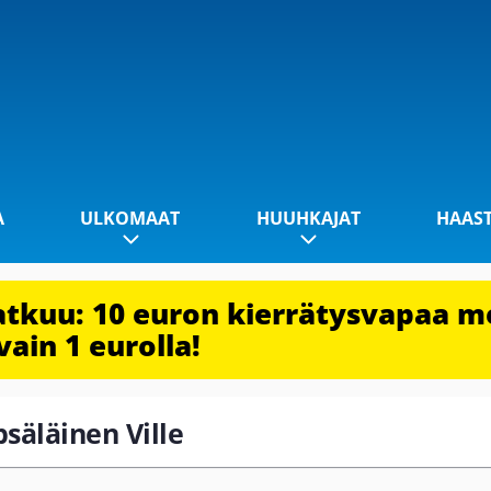
A
ULKOMAAT
HUUHKAJAT
HAAS
jatkuu: 10 euron kierrätysvapaa m
vain 1 eurolla!
psäläinen Ville