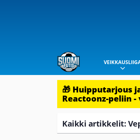
VEIKKAUSLIIG
🎁 Huipputarjous 
Reactoonz-peliin - 
Kaikki artikkelit: Ve