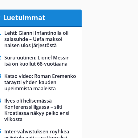
Luetuimmat
Lehti: Gianni Infantinolla oli
salasuhde – Uefa maksoi
naisen ulos järjestöstä
Suru-uutinen: Lionel Messin
isä on kuollut 68-vuotiaana
Katso video: Roman Eremenko
täräytti yhden kauden
upeimmista maaleista
Ilves oli helisemässä
Konferenssiliigassa – silti
Kroatiassa näkyy pelko ensi
viikosta
Inter-vahvistuksen röyhkeä
esiintulo veti sanattomaksi –