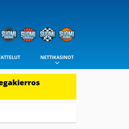
TATTELUT
NETTIKASINOT
egakierros