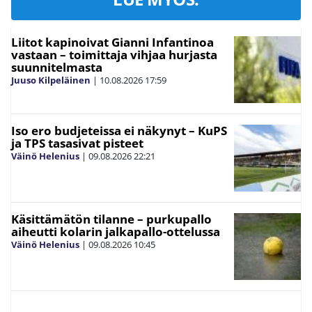
Liitot kapinoivat Gianni Infantinoa
vastaan – toimittaja vihjaa hurjasta
suunnitelmasta
Juuso Kilpeläinen
|
10.08.2026
17:59
Iso ero budjeteissa ei näkynyt – KuPS
ja TPS tasasivat pisteet
Väinö Helenius
|
09.08.2026
22:21
Käsittämätön tilanne – purkupallo
aiheutti kolarin jalkapallo-ottelussa
Väinö Helenius
|
09.08.2026
10:45