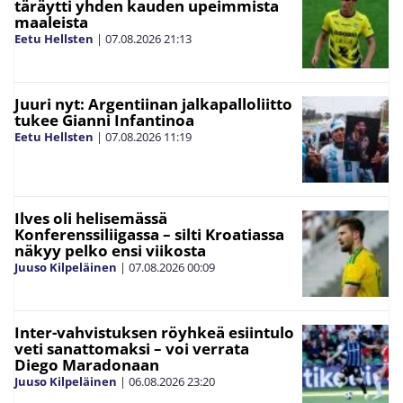
täräytti yhden kauden upeimmista
maaleista
Eetu Hellsten
|
07.08.2026
21:13
Juuri nyt: Argentiinan jalkapalloliitto
tukee Gianni Infantinoa
Eetu Hellsten
|
07.08.2026
11:19
Ilves oli helisemässä
Konferenssiliigassa – silti Kroatiassa
näkyy pelko ensi viikosta
Juuso Kilpeläinen
|
07.08.2026
00:09
Inter-vahvistuksen röyhkeä esiintulo
veti sanattomaksi – voi verrata
Diego Maradonaan
Juuso Kilpeläinen
|
06.08.2026
23:20