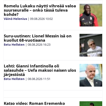
Romelu Lukaku näytti vihreää valoa
suurseuralle – onko tässä tuleva
kohde?
Väinö Helenius
|
09.08.2026
10:02
Suru-uutinen: Lionel Messin isä on
kuollut 68-vuotiaana
Eetu Hellsten
|
08.08.2026
16:23
Lehti: Gianni Infantinolla oli
salasuhde – Uefa maksoi naisen ulos
järjestöstä
Eetu Hellsten
|
08.08.2026
11:51
Katso video: Roman Eremenko