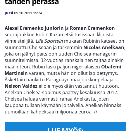
tähden perässä
Jussi
09.10.2011
19:24
Alexei Eremenko juniorin
ja
Roman Eremenkon
seurajoukkue Rubin Kazan etsii tosissaan kliinistä
viimeistelijää.
Life Sportsin
mukaan Rubinin katseet on
suunnattu Chelseaan ja tarkemmin
Nicolas Anelkaan
,
joka on jäänyt paitsioon uuden Chelsea-managerin
suunnitelmissa. 32-vuotias ranskalainen taitaa ainakin
maalinteon. Rubin laski paljon nigerialaisen
Obafemi
Martinsin
varaan, mutta hän on ollut iso pettymys.
Äskettäin hankittu Paraguayn maajoukkuepelaaja
Nelson Valdez
ei ole myöskään vastannut huutoon.
Anelkan Chelsea-sopimus päättyy kesäkuussa 2012.
Chelsea haluaa varmasti rahaa Anelkasta, joten
kauppaa tullaan käymään jo talvella. Anelkan hinnaksi
uumoillaan kahdeksaa miljoonaa euroa.
//
LUE MYÖS: