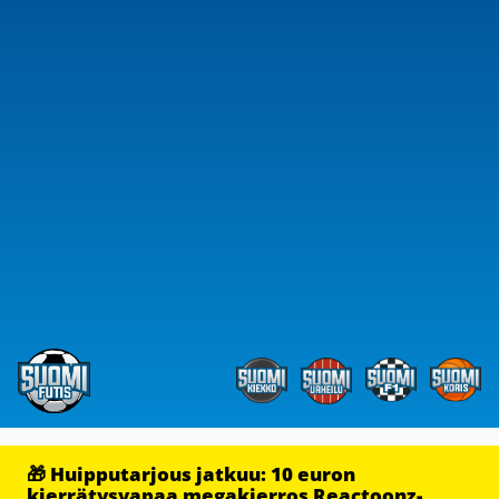
🎁 Huipputarjous jatkuu: 10 euron
kierrätysvapaa megakierros Reactoonz-