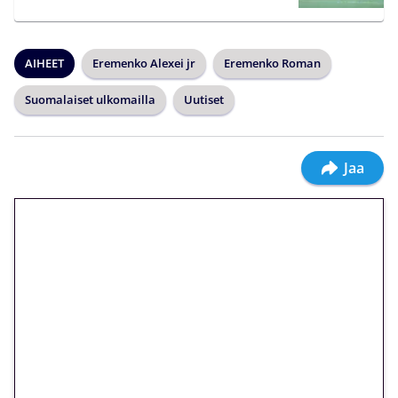
AIHEET
Eremenko Alexei jr
Eremenko Roman
Suomalaiset ulkomailla
Uutiset
Jaa
🎁 Huipputarjous jatkuu: 10
euron kierrätysvapaa
megakierros Reactoonz-
peliin – vain 1 eurolla!
Peli: Reactoonz
Vain uusille asiakkaille!