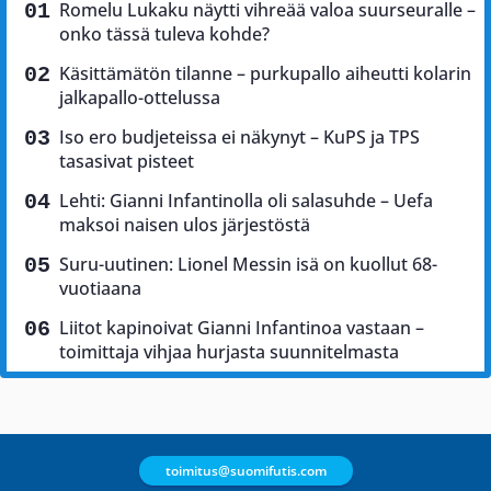
Romelu Lukaku näytti vihreää valoa suurseuralle –
onko tässä tuleva kohde?
Käsittämätön tilanne – purkupallo aiheutti kolarin
jalkapallo-ottelussa
Iso ero budjeteissa ei näkynyt – KuPS ja TPS
tasasivat pisteet
Lehti: Gianni Infantinolla oli salasuhde – Uefa
maksoi naisen ulos järjestöstä
Suru-uutinen: Lionel Messin isä on kuollut 68-
vuotiaana
Liitot kapinoivat Gianni Infantinoa vastaan –
toimittaja vihjaa hurjasta suunnitelmasta
toimitus@suomifutis.com