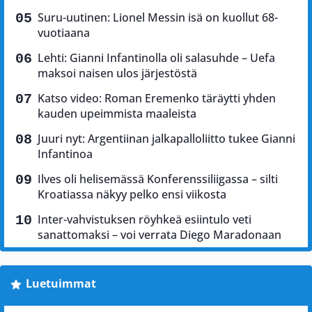
Suru-uutinen: Lionel Messin isä on kuollut 68-
vuotiaana
Lehti: Gianni Infantinolla oli salasuhde – Uefa
maksoi naisen ulos järjestöstä
Katso video: Roman Eremenko täräytti yhden
kauden upeimmista maaleista
Juuri nyt: Argentiinan jalkapalloliitto tukee Gianni
Infantinoa
Ilves oli helisemässä Konferenssiliigassa – silti
Kroatiassa näkyy pelko ensi viikosta
Inter-vahvistuksen röyhkeä esiintulo veti
sanattomaksi – voi verrata Diego Maradonaan
Luetuimmat