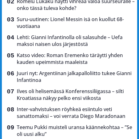
Romelu Lukaku näytti vihreää valoa suurseuralle –
onko tässä tuleva kohde?
Suru-uutinen: Lionel Messin isä on kuollut 68-
vuotiaana
Lehti: Gianni Infantinolla oli salasuhde – Uefa
maksoi naisen ulos järjestöstä
Katso video: Roman Eremenko täräytti yhden
kauden upeimmista maaleista
Juuri nyt: Argentiinan jalkapalloliitto tukee Gianni
Infantinoa
Ilves oli helisemässä Konferenssiliigassa – silti
Kroatiassa näkyy pelko ensi viikosta
Inter-vahvistuksen röyhkeä esiintulo veti
sanattomaksi – voi verrata Diego Maradonaan
Teemu Pukki muisteli uransa käännekohtaa – ”Se
oli uusi alku”