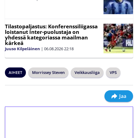
Tilastopaljastus: Konferenssiliigassa
loistanut Inter-puolustaja on
yhdessä kategoriassa maailman
kärkeä
Juuso Kilpeläinen
|
06.08.2026
22:18
AIHEET
Morrissey Steven
Veikkausliiga
VPS
Jaa
1€ = 10€ arvosta
ilmaiskierroksia ilman
kierrätystä!