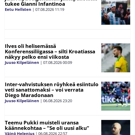
tukee Gianni Infantinoa
Eetu Hellsten
|
07.08.2026
11:19
Ilves oli helisemässä
Konferenssiliigassa – silti Kroatiassa
näkyy pelko ensi viikosta
Juuso Kilpeläinen
|
07.08.2026
00:09
Inter-vahvistuksen röyhkeä esiintulo
veti sanattomaksi – voi verrata
Diego Maradonaan
Juuso Kilpeläinen
|
06.08.2026
23:20
Teemu Pukki muisteli uransa
käännekohtaa – ”Se oli uusi alku”
Väinö Helenius
|
06.08.2026
22:57