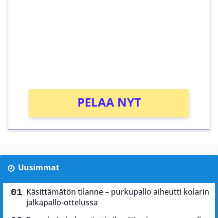
Talleta 1€
Saat heti 50 ilmaiskierrosta Tuohi 1000 -
peliin (arvo 0,20€ per kierros)!
Ei kierrätysvaatimusta!
PELAA NYT
Uusimmat
Käsittämätön tilanne – purkupallo aiheutti kolarin
jalkapallo-ottelussa