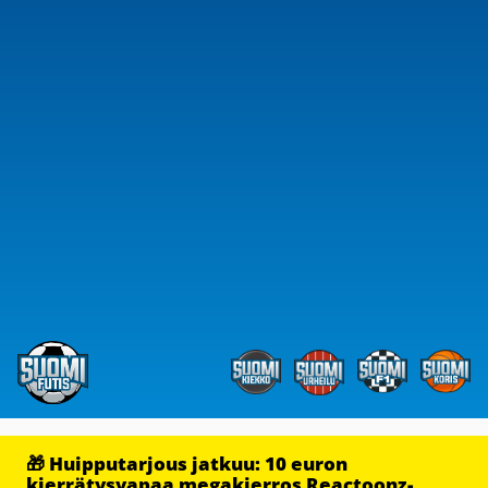
🎁 Huipputarjous jatkuu: 10 euron
kierrätysvapaa megakierros Reactoonz-