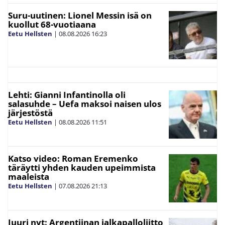
Suru-uutinen: Lionel Messin isä on
kuollut 68-vuotiaana
Eetu Hellsten
|
08.08.2026
16:23
Lehti: Gianni Infantinolla oli
salasuhde – Uefa maksoi naisen ulos
järjestöstä
Eetu Hellsten
|
08.08.2026
11:51
Katso video: Roman Eremenko
täräytti yhden kauden upeimmista
maaleista
Eetu Hellsten
|
07.08.2026
21:13
Juuri nyt: Argentiinan jalkapalloliitto