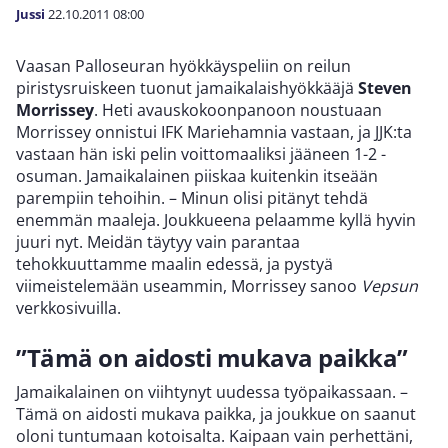
Jussi
22.10.2011
08:00
Vaasan Palloseuran hyökkäyspeliin on reilun
piristysruiskeen tuonut jamaikalaishyökkääjä
Steven
Morrissey
. Heti avauskokoonpanoon noustuaan
Morrissey onnistui IFK Mariehamnia vastaan, ja JJK:ta
vastaan hän iski pelin voittomaaliksi jääneen 1-2 -
osuman. Jamaikalainen piiskaa kuitenkin itseään
parempiin tehoihin. – Minun olisi pitänyt tehdä
enemmän maaleja. Joukkueena pelaamme kyllä hyvin
juuri nyt. Meidän täytyy vain parantaa
tehokkuuttamme maalin edessä, ja pystyä
viimeistelemään useammin, Morrissey sanoo
Vepsun
verkkosivuilla.
”Tämä on aidosti mukava paikka”
Jamaikalainen on viihtynyt uudessa työpaikassaan. –
Tämä on aidosti mukava paikka, ja joukkue on saanut
oloni tuntumaan kotoisalta. Kaipaan vain perhettäni,