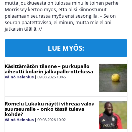
mutta joukkueesta on tulossa minulle toinen perhe.
Morrissey kertoo myös, että olisi kiinnostunut
pelaamaan seurassa myös ensi sesongilla. – Se on
seuran päätettävissä, ei minun, mutta mielelläni
jatkaisin täällä.
//
LUE MYÖS:
Käsittämätön tilanne – purkupallo
aiheutti kolarin jalkapallo-ottelussa
Väinö Helenius
|
09.08.2026
10:45
Romelu Lukaku näytti vihreää valoa
suurseuralle – onko tässä tuleva
kohde?
Väinö Helenius
|
09.08.2026
10:02