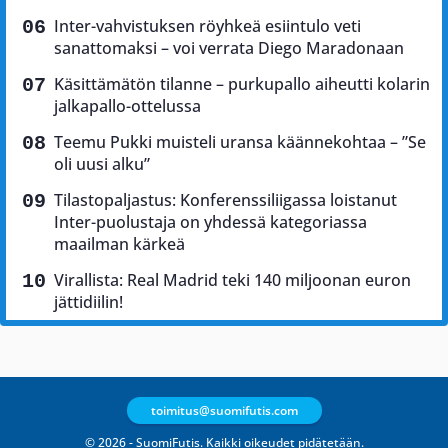
Inter-vahvistuksen röyhkeä esiintulo veti
sanattomaksi – voi verrata Diego Maradonaan
Käsittämätön tilanne – purkupallo aiheutti kolarin
jalkapallo-ottelussa
Teemu Pukki muisteli uransa käännekohtaa – ”Se
oli uusi alku”
Tilastopaljastus: Konferenssiliigassa loistanut
Inter-puolustaja on yhdessä kategoriassa
maailman kärkeä
Virallista: Real Madrid teki 140 miljoonan euron
jättidiilin!
toimitus@suomifutis.com
© 2026 - SuomiFutis. Kaikki oikeudet pidätetään.