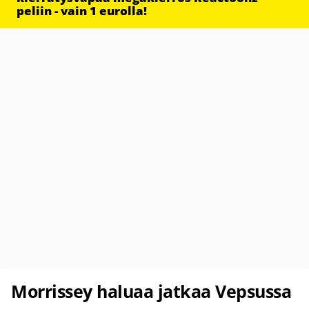
peliin - vain 1 eurolla!
Morrissey haluaa jatkaa Vepsussa