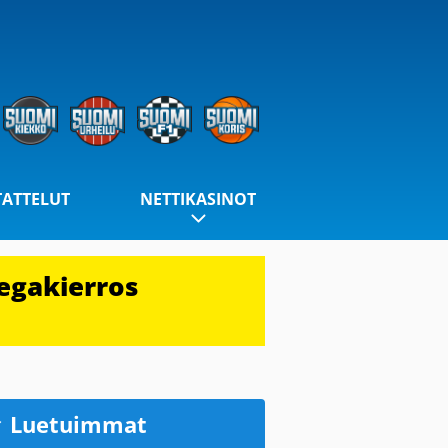
TATTELUT
NETTIKASINOT
egakierros
Luetuimmat