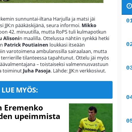
lukemin sunnuntai-iltana Harjulla ja matsi jäi
si JJK:n pääkäskijänä, seura informoi.
Mikko
oon 42. minuutilla, mutta RoPS tuli kulmapotkun
 Alisoni
n maalilla. Ottelussa nähtiin synkkä hetki
un
Patrick Poutiainen
loukkasi itseään
tiin varotoimena ambulanssilla sairaalaan, mutta
errierille tilanteessa tapahtunut. Ottelu jäi myös
n päävalmentajana – toistaiseksi valmennusvastuun
a toiminut
Juha Pasoja
. Lähde: JJK:n verkkosivut.
LUE MYÖS:
n Eremenko
uden upeimmista