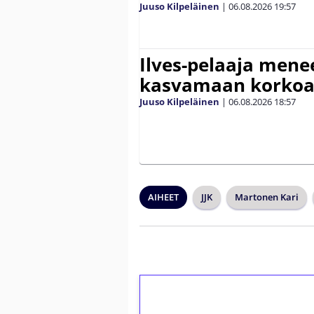
Juuso Kilpeläinen
|
06.08.2026
19:57
Ilves-pelaaja men
kasvamaan korko
Juuso Kilpeläinen
|
06.08.2026
18:57
AIHEET
JJK
Martonen Kari
1€ = 10€ arvosta 