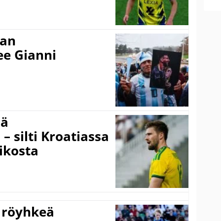
nan
kee Gianni
sä
– silti Kroatiassa
ikosta
 röyhkeä