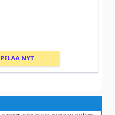
osta Tuohi 1000 -peliin (arvo 0,20€ per
PELAA NYT