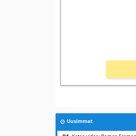
kierrätystä!
Talleta 1€
Saat heti 50 ilmaiskierr
kierros)!
Ei kierrätysvaatimusta!
Uusimmat