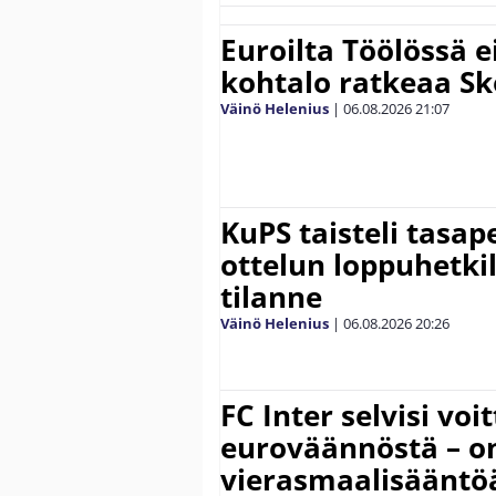
Euroilta Töölössä e
kohtalo ratkeaa Sk
Väinö Helenius
|
06.08.2026
21:07
KuPS taisteli tasap
ottelun loppuhetki
tilanne
Väinö Helenius
|
06.08.2026
20:26
FC Inter selvisi voi
euroväännöstä – on
vierasmaalisääntö