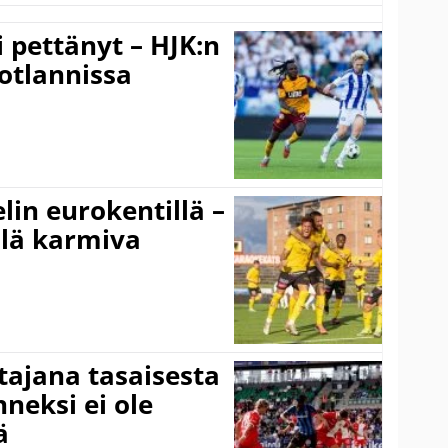
i pettänyt – HJK:n
otlannissa
elin eurokentillä –
llä karmiva
ttajana tasaisesta
neksi ei ole
ä