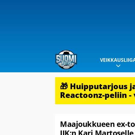
VEIKKAUSLIIG
🎁 Huipputarjous 
Reactoonz-peliin - 
Maajoukkueen ex-top
JJK:n Kari Martosell