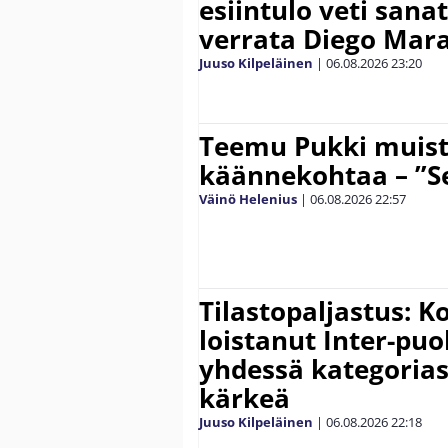
esiintulo veti sana
verrata Diego Mar
Juuso Kilpeläinen
|
06.08.2026
23:20
Teemu Pukki muist
käännekohtaa – ”Se
Väinö Helenius
|
06.08.2026
22:57
Tilastopaljastus: K
loistanut Inter-puo
yhdessä kategoria
kärkeä
Juuso Kilpeläinen
|
06.08.2026
22:18