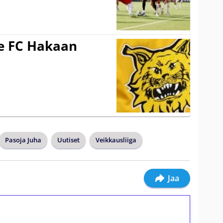
ee FC Hakaan
a
Pasoja Juha
Uutiset
Veikkausliiga
Jaa
ilmaiskierroksia ilman