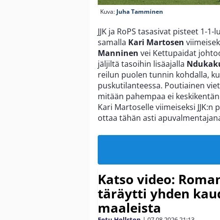
Kuva:
Juha Tamminen
JJK ja RoPS tasasivat pisteet 1-1-
samalla
Kari Martosen
viimeisek
Manninen
vei Kettupaidat johto
jäljiltä tasoihin lisäajalla
Ndukaku
reilun puolen tunnin kohdalla, k
puskutilanteessa. Poutiainen vie
mitään pahempaa ei keskikentän t
Kari Martoselle viimeiseksi JJK:
ottaa tähän asti apuvalmentajan
Katso video: Roma
täräytti yhden ka
maaleista
Eetu Hellsten
|
07.08.2026
21:13