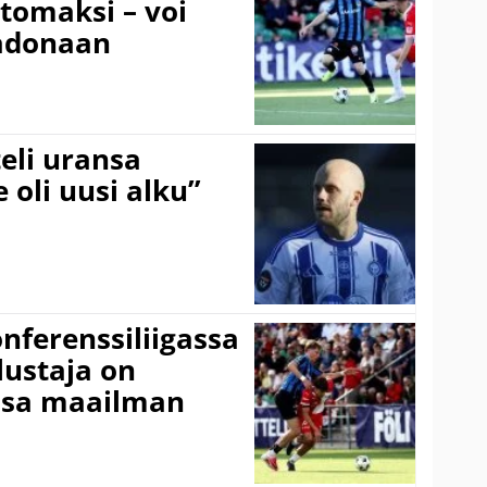
ttomaksi – voi
adonaan
eli uransa
 oli uusi alku”
onferenssiliigassa
lustaja on
ssa maailman