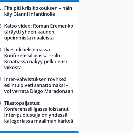
Fifa piti kriisikokouksen – näin
käy Gianni Infantinolle
Katso video: Roman Eremenko
täräytti yhden kauden
upeimmista maaleista
Ilves oli helisemässä
Konferenssiliigassa – silti
Kroatiassa näkyy pelko ensi
viikosta
Inter-vahvistuksen röyhkeä
esiintulo veti sanattomaksi –
voi verrata Diego Maradonaan
Tilastopaljastus:
Konferenssiliigassa loistanut
Inter-puolustaja on yhdessä
kategoriassa maailman kärkeä