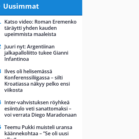
Uusimmat
Katso video: Roman Eremenko
täräytti yhden kauden
upeimmista maaleista
Juuri nyt: Argentiinan
jalkapalloliitto tukee Gianni
Infantinoa
Ilves oli helisemässä
Konferenssiliigassa – silti
Kroatiassa näkyy pelko ensi
viikosta
Inter-vahvistuksen röyhkeä
esiintulo veti sanattomaksi –
voi verrata Diego Maradonaan
Teemu Pukki muisteli uransa
käännekohtaa – ”Se oli uusi