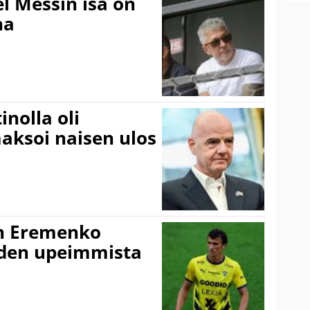
l Messin isä on
na
inolla oli
aksoi naisen ulos
n Eremenko
uden upeimmista