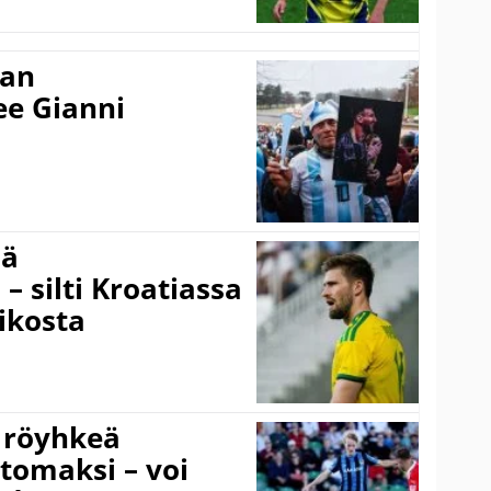
nan
kee Gianni
sä
– silti Kroatiassa
ikosta
 röyhkeä
ttomaksi – voi