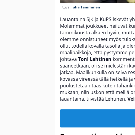
Kuva:
Juha Tamminen
Lauantaina SJK ja KuPS iskevät y
Molemmat joukkueet heiluvat kunt
tammikuusta alkaen hyvin, mutta
olemme onnistuneet myös tuloks
ollut todella kovalla tasolla ja
maalipaikkoja, että pystymme pe
johtava
Toni Lehtinen
kommentoi
saaneetkaan, oli se mielestäni 
jatkaa. Maalikunkulla on selvä r
kovassa vireessä tällä hetkellä j
puolustetaan taas kuten tähänkin
mukaan, niin uskon että meillä 
lauantaina, tiivistää Lehtinen.
Vei