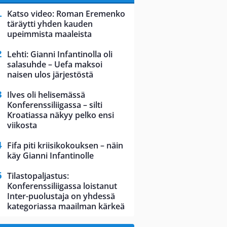
Katso video: Roman Eremenko
täräytti yhden kauden
upeimmista maaleista
Lehti: Gianni Infantinolla oli
salasuhde – Uefa maksoi
naisen ulos järjestöstä
Ilves oli helisemässä
Konferenssiliigassa – silti
Kroatiassa näkyy pelko ensi
viikosta
Fifa piti kriisikokouksen – näin
käy Gianni Infantinolle
Tilastopaljastus:
Konferenssiliigassa loistanut
Inter-puolustaja on yhdessä
kategoriassa maailman kärkeä