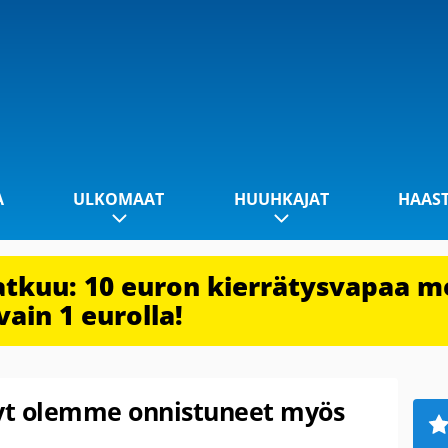
A
ULKOMAAT
HUUHKAJAT
HAAS
jatkuu: 10 euron kierrätysvapaa m
vain 1 eurolla!
Nyt olemme onnistuneet myös