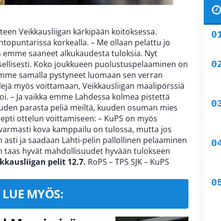
hteen Veikkausliigan kärkipään koitoksessa.
opuntarissa korkealla. – Me ollaan pelattu jo
 emme saaneet alkukaudesta tuloksia. Nyt
ellisesti. Koko joukkueen puolustuspelaaminen on
 olemme samalla pystyneet luomaan sen verran
lejä myös voittamaan, Veikkausliigan maalipörssiä
. – Ja vaikka emme Lahdessa kolmea pistettä
kauden parasta peliä meiltä, kuuden osuman mies
esepti ottelun voittamiseen: – KuPS on myös
a varmasti kova kamppailu on tulossa, mutta jos
 asti ja saadaan Lahti-pelin pallollinen pelaaminen
on taas hyvät mahdollisuudet hyvään tulokseen
kkausliigan pelit 12.7.
RoPS – TPS SJK – KuPS
LUE MYÖS: