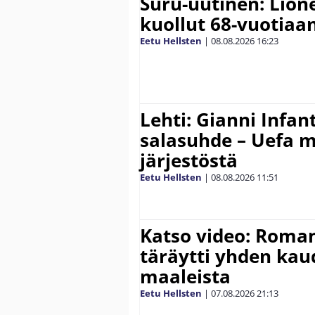
Suru-uutinen: Lione
kuollut 68-vuotiaa
Eetu Hellsten
|
08.08.2026
16:23
Lehti: Gianni Infant
salasuhde – Uefa m
järjestöstä
Eetu Hellsten
|
08.08.2026
11:51
Katso video: Roma
täräytti yhden ka
maaleista
Eetu Hellsten
|
07.08.2026
21:13