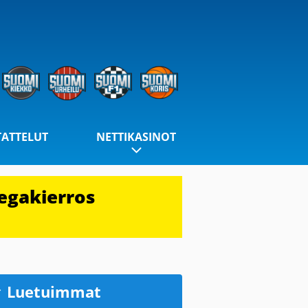
TATTELUT
NETTIKASINOT
egakierros
Luetuimmat