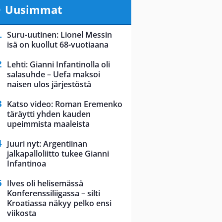
Uusimmat
Suru-uutinen: Lionel Messin
isä on kuollut 68-vuotiaana
Lehti: Gianni Infantinolla oli
salasuhde – Uefa maksoi
naisen ulos järjestöstä
Katso video: Roman Eremenko
täräytti yhden kauden
upeimmista maaleista
Juuri nyt: Argentiinan
jalkapalloliitto tukee Gianni
Infantinoa
Ilves oli helisemässä
Konferenssiliigassa – silti
Kroatiassa näkyy pelko ensi
viikosta