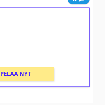
ilmaiskierroksia ilman
osta Tuohi 1000 -peliin (arvo 0,20€ per
PELAA NYT