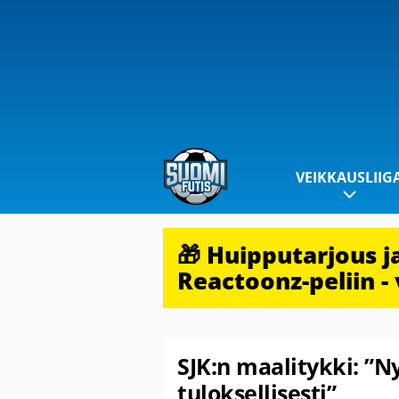
VEIKKAUSLIIG
🎁 Huipputarjous 
Reactoonz-peliin - 
SJK:n maalitykki: ”
tuloksellisesti”