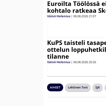
Euroilta Töölössä e
kohtalo ratkeaa Sk
Väinö Helenius
|
06.08.2026
21:07
KuPS taisteli tasap
ottelun loppuhetki
tilanne
Väinö Helenius
|
06.08.2026
20:26
AIHEET
Lehtinen Toni
SJK