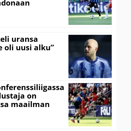
adonaan
eli uransa
 oli uusi alku”
onferenssiliigassa
lustaja on
ssa maailman