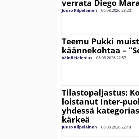
verrata Diego Mar
Juuso Kilpeläinen
|
06.08.2026
23:20
Teemu Pukki muist
käännekohtaa – ”Se
Väinö Helenius
|
06.08.2026
22:57
Tilastopaljastus: K
loistanut Inter-puo
yhdessä kategoria
kärkeä
Juuso Kilpeläinen
|
06.08.2026
22:18