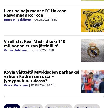
Ilves-pelaaja menee FC Hakaan
kasvamaan korkoa
Juuso Kilpeläinen
|
06.08.2026
18:57
Virallista: Real Madrid teki 140
miljoonan euron jättidiilin!
Väinö Helenius
|
06.08.2026
17:38
Kovia väitteitä MM-kisojen parhaaksi
valitun Rodrin siirrosta –
jymypaukku tulossa?
Vinski Virtanen
|
06.08.2026
14:13