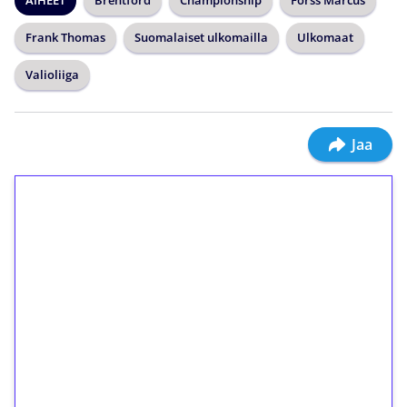
AIHEET
Brentford
Championship
Forss Marcus
Frank Thomas
Suomalaiset ulkomailla
Ulkomaat
Valioliiga
Jaa
1€ = 10€ arvosta
ilmaiskierroksia ilman
kierrätystä!
Talleta 1€
Saat heti 50 ilmaiskierrosta Tuohi 1000 -
peliin (arvo 0,20€ per kierros)!
Ei kierrätysvaatimusta!