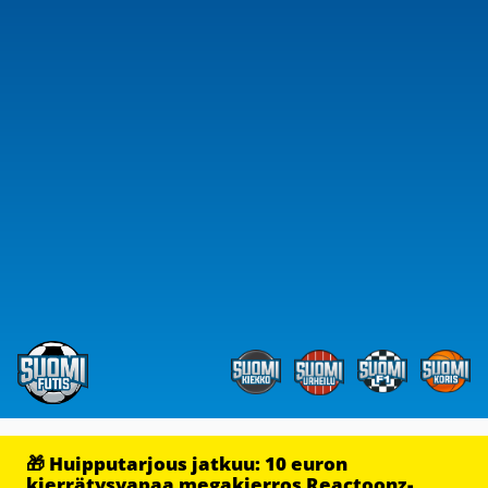
🎁 Huipputarjous jatkuu: 10 euron
kierrätysvapaa megakierros Reactoonz-