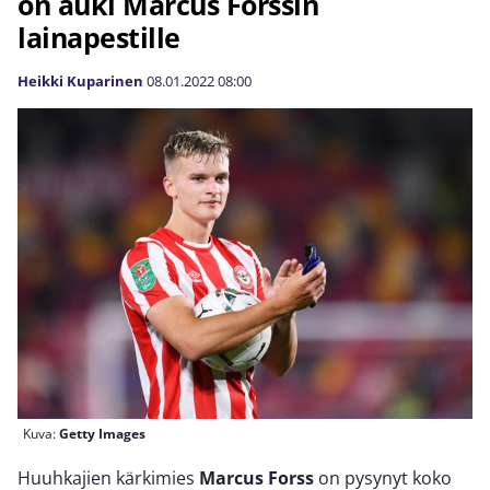
on auki Marcus Forssin
lainapestille
Heikki Kuparinen
08.01.2022
08:00
Kuva:
Getty Images
Huuhkajien kärkimies
Marcus Forss
on pysynyt koko