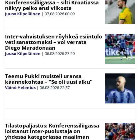
Konferenssiliigassa – silti Kroatiassa
näkyy pelko ensi viikosta
Juuso Kilpeläinen
|
07.08.2026
00:09
Inter-vahvistuksen röyhkeä esiintulo
veti sanattomaksi – voi verrata
Diego Maradonaan
Juuso Kilpeläinen
|
06.08.2026
23:20
Teemu Pukki muisteli uransa
käännekohtaa – ”Se oli uusi alku”
Väinö Helenius
|
06.08.2026
22:57
Tilastopaljastus: Konferenssiliigassa
loistanut Inter-puolustaja on
yhdessä kategoriassa maailman