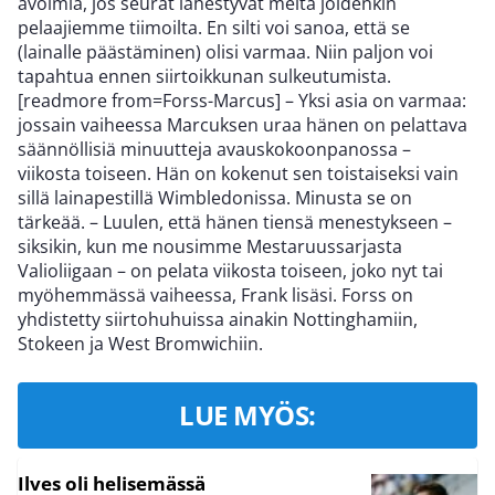
avoimia, jos seurat lähestyvät meitä joidenkin
pelaajiemme tiimoilta. En silti voi sanoa, että se
(lainalle päästäminen) olisi varmaa. Niin paljon voi
tapahtua ennen siirtoikkunan sulkeutumista.
[readmore from=Forss-Marcus] – Yksi asia on varmaa:
jossain vaiheessa Marcuksen uraa hänen on pelattava
säännöllisiä minuutteja avauskokoonpanossa –
viikosta toiseen. Hän on kokenut sen toistaiseksi vain
sillä lainapestillä Wimbledonissa. Minusta se on
tärkeää. – Luulen, että hänen tiensä menestykseen –
siksikin, kun me nousimme Mestaruussarjasta
Valioliigaan – on pelata viikosta toiseen, joko nyt tai
myöhemmässä vaiheessa, Frank lisäsi. Forss on
yhdistetty siirtohuhuissa ainakin Nottinghamiin,
Stokeen ja West Bromwichiin.
LUE MYÖS:
Ilves oli helisemässä