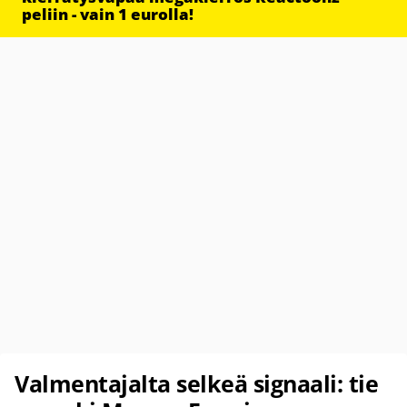
peliin - vain 1 eurolla!
Valmentajalta selkeä signaali: tie