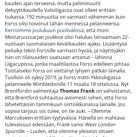
kauden ajan terveenä, mutta peliminuutit
debyyttikaudella Valioliigassa ovat olleet erittäin
tiukassa. 192 minuuttia on varmasti vähemmän kuin
Forss olisi toivonut tähän mennessä pelanneensa.
Kerroimme joulukuun puolivälissä
, että moni
Mestaruussarjan joukkue olisi halukas lainaamaan 22-
vuotiaan suomalaisen kevätkauden ajaksi. Lisääntyvä
peliaika tekisi Forssille varmasti hyvää, ja näyttöjäkin
hän on tilaisuuden saatuaan antanut – lähinnä
Liigacupissa, jonka maalitilastoa Forss edelleen johtaa.
Toistaiseksi Forss on viettänyt lyhyen pätkän lainalla.
Tuolloin oli syksy 2019, ja Forss mätti Ykkösliigassa
pelanneelle Wimbledonille 11 maalia 18 ottelussa. Nyt
Brentfordin valmentaja
Thomas Frank
on vahvistanut,
että Brentford suhtautuu avoimesti siihen, että Forss
lähetettäisiin tammikuun siirtoikkunassa lainalle. Jos
sopiva tarjous siis tulee, on tie auki. – Olemme
Marcukseen erittäin tyytyväisiä. Hänellä on mahtava
tulevaisuus edessään, Frank sanoi
West London
Sportille
. – Luulen, että olemme yleisesti ottaen