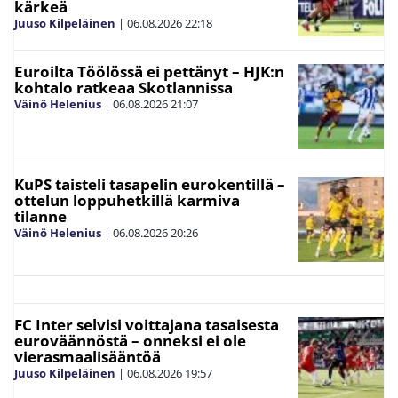
kärkeä
Juuso Kilpeläinen
|
06.08.2026
22:18
Euroilta Töölössä ei pettänyt – HJK:n
kohtalo ratkeaa Skotlannissa
Väinö Helenius
|
06.08.2026
21:07
KuPS taisteli tasapelin eurokentillä –
ottelun loppuhetkillä karmiva
tilanne
Väinö Helenius
|
06.08.2026
20:26
FC Inter selvisi voittajana tasaisesta
euroväännöstä – onneksi ei ole
vierasmaalisääntöä
Juuso Kilpeläinen
|
06.08.2026
19:57