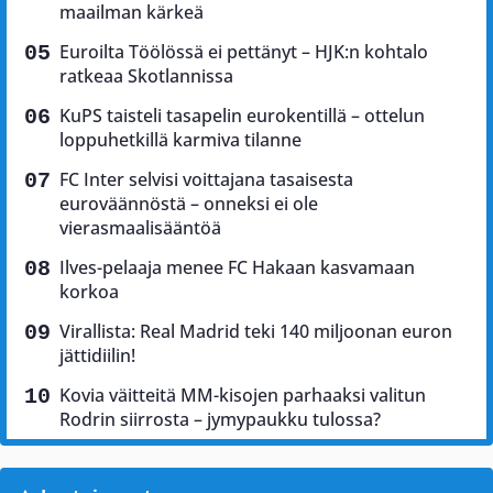
maailman kärkeä
Euroilta Töölössä ei pettänyt – HJK:n kohtalo
ratkeaa Skotlannissa
KuPS taisteli tasapelin eurokentillä – ottelun
loppuhetkillä karmiva tilanne
FC Inter selvisi voittajana tasaisesta
euroväännöstä – onneksi ei ole
vierasmaalisääntöä
Ilves-pelaaja menee FC Hakaan kasvamaan
korkoa
Virallista: Real Madrid teki 140 miljoonan euron
jättidiilin!
Kovia väitteitä MM-kisojen parhaaksi valitun
Rodrin siirrosta – jymypaukku tulossa?