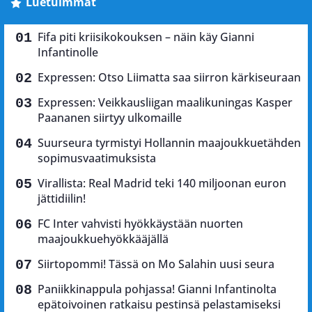
Luetuimmat
Fifa piti kriisikokouksen – näin käy Gianni
Infantinolle
Expressen: Otso Liimatta saa siirron kärkiseuraan
Expressen: Veikkausliigan maalikuningas Kasper
Paananen siirtyy ulkomaille
Suurseura tyrmistyi Hollannin maajoukkuetähden
sopimusvaatimuksista
Virallista: Real Madrid teki 140 miljoonan euron
jättidiilin!
FC Inter vahvisti hyökkäystään nuorten
maajoukkuehyökkääjällä
Siirtopommi! Tässä on Mo Salahin uusi seura
Paniikkinappula pohjassa! Gianni Infantinolta
epätoivoinen ratkaisu pestinsä pelastamiseksi