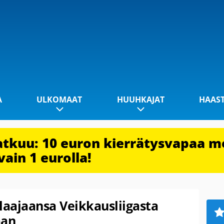
A
ULKOMAAT
HUUHKAJAT
HAAS
jatkuu: 10 euron kierrätysvapaa m
vain 1 eurolla!
elaajaansa Veikkausliigasta
aan