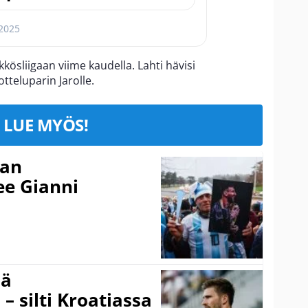
 2025
kösliigaan viime kaudella. Lahti hävisi
tteluparin Jarolle.
LUE MYÖS!
nan
kee Gianni
sä
– silti Kroatiassa