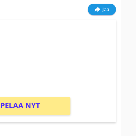
Jaa
ilmaiskierroksia ilman
osta Tuohi 1000 -peliin (arvo 0,20€ per
PELAA NYT