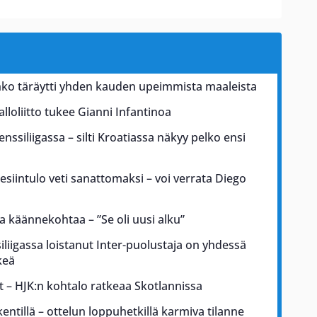
ko täräytti yhden kauden upeimmista maaleista
alloliitto tukee Gianni Infantinoa
nssiliigassa – silti Kroatiassa näkyy pelko ensi
esiintulo veti sanattomaksi – voi verrata Diego
 käännekohtaa – ”Se oli uusi alku”
iliigassa loistanut Inter-puolustaja on yhdessä
keä
t – HJK:n kohtalo ratkeaa Skotlannissa
kentillä – ottelun loppuhetkillä karmiva tilanne