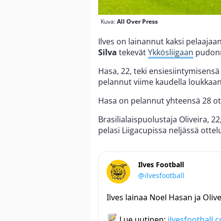
Kuva:
All Over Press
Ilves on lainannut kaksi pelaaja
Silva
tekevät
Ykkösliigaan
pudonn
Hasa, 22, teki ensiesiintymisensä
pelannut viime kaudella loukkaa
Hasa on pelannut yhteensä 28 ot
Brasilialaispuolustaja Oliveira, 2
pelasi Liigacupissa neljässä otte
Ilves Football
@ilvesfootball
Ilves lainaa Noel Hasan ja Oliv
Lue uutinen:
ilvesfootball.