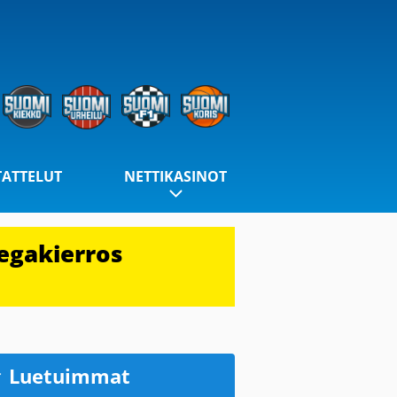
TATTELUT
NETTIKASINOT
egakierros
Luetuimmat