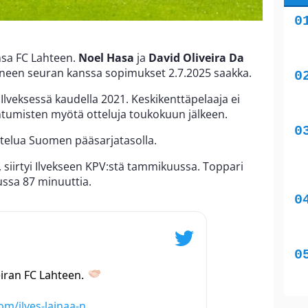
ansa FC Lahteen.
Noel Hasa
ja
David
Oliveira
Da
een seuran kanssa sopimukset 2.7.2025 saakka.
 Ilveksessä kaudella 2021. Keskikenttäpelaaja ei
ntumisten myötä otteluja toukokuun jälkeen.
telua Suomen pääsarjatasolla.
2, siirtyi Ilvekseen KPV:stä tammikuussa. Toppari
lussa 87 minuuttia.
eiran FC Lahteen.
com/ilves-lainaa-n…