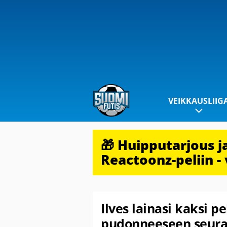
VEIKKAUSLIIG
🎁 Huipputarjous 
Reactoonz-peliin - 
Ilves lainasi kaksi p
pudonneeseen seur