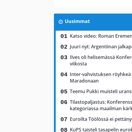
Uusimmat
Katso video: Roman Eremen
Juuri nyt: Argentiinan jalkap
Ilves oli helisemässä Konfere
viikosta
Inter-vahvistuksen röyhkeä 
Maradonaan
Teemu Pukki muisteli uransa
Tilastopaljastus: Konferenss
kategoriassa maailman kär
Euroilta Töölössä ei pettäny
KuPS taisteli tasapelin euro