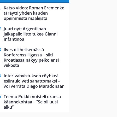
Katso video: Roman Eremenko
täräytti yhden kauden
upeimmista maaleista
Juuri nyt: Argentiinan
jalkapalloliitto tukee Gianni
Infantinoa
Ilves oli helisemässä
Konferenssiliigassa – silti
Kroatiassa näkyy pelko ensi
viikosta
Inter-vahvistuksen röyhkeä
esiintulo veti sanattomaksi –
voi verrata Diego Maradonaan
Teemu Pukki muisteli uransa
käännekohtaa – ”Se oli uusi
alku”