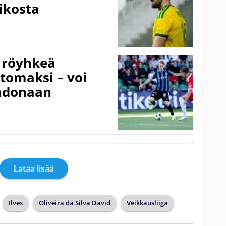
ikosta
 röyhkeä
ttomaksi – voi
adonaan
Lataa lisää
Ilves
Oliveira da Silva David
Veikkausliiga