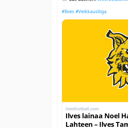
#Ilves
#Veikkausliiga
ilvesfootball.com
Ilves lainaa Noel H
Lahteen – Ilves Ta