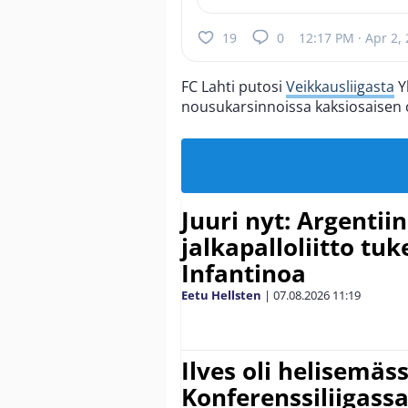
19
0
12:17 PM · Apr 2,
FC Lahti putosi
Veikkausliigasta
Yk
nousukarsinnoissa kaksiosaisen o
Juuri nyt: Argentii
jalkapalloliitto tu
Infantinoa
Eetu Hellsten
|
07.08.2026
11:19
Ilves oli helisemäs
Konferenssiliigassa 