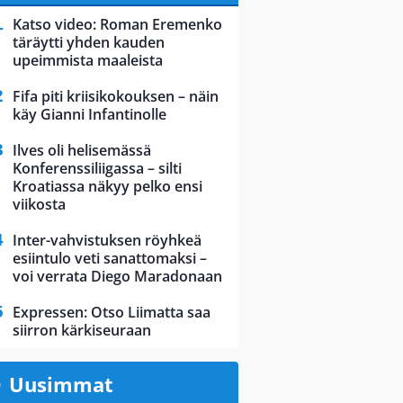
Katso video: Roman Eremenko
täräytti yhden kauden
upeimmista maaleista
Fifa piti kriisikokouksen – näin
käy Gianni Infantinolle
Ilves oli helisemässä
Konferenssiliigassa – silti
Kroatiassa näkyy pelko ensi
viikosta
Inter-vahvistuksen röyhkeä
esiintulo veti sanattomaksi –
voi verrata Diego Maradonaan
Expressen: Otso Liimatta saa
siirron kärkiseuraan
Uusimmat