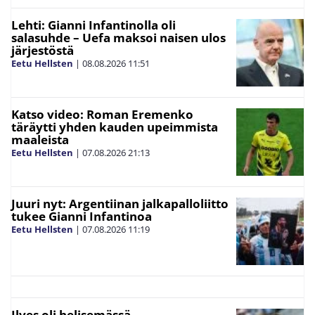
Lehti: Gianni Infantinolla oli
salasuhde – Uefa maksoi naisen ulos
järjestöstä
Eetu Hellsten
|
08.08.2026
11:51
Katso video: Roman Eremenko
täräytti yhden kauden upeimmista
maaleista
Eetu Hellsten
|
07.08.2026
21:13
Juuri nyt: Argentiinan jalkapalloliitto
tukee Gianni Infantinoa
Eetu Hellsten
|
07.08.2026
11:19
Ilves oli helisemässä