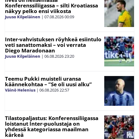
Konferenssiliigassa – silti Kroatiassa
näkyy pelko ensi viikosta
Juuso Kilpeläinen
|
07.08.2026
00:09
Inter-vahvistuksen röyhkeä esiintulo
veti sanattomaksi – voi verrata
Diego Maradonaan
Juuso Kilpeläinen
|
06.08.2026
23:20
Teemu Pukki muisteli uransa
käännekohtaa – ”Se oli uusi alku”
Väinö Helenius
|
06.08.2026
22:57
Tilastopaljastus: Konferenssiliigassa
loistanut Inter-puolustaja on
yhdessä kategoriassa maailman
kärkeä