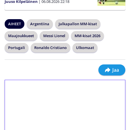
Juuso Kilpeläinen
|
06.08.2026
22:18
AIHEET
Argentiina
Jalkapallon MM-kisat
Maajoukkueet
Messi Lionel
MM-kisat 2026
Portugali
Ronaldo Cristiano
Ulkomaat
Jaa
1€ = 10€ arvosta
ilmaiskierroksia ilman
kierrätystä!
Talleta 1€