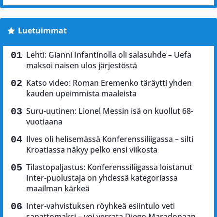
Luetuimmat
Lehti: Gianni Infantinolla oli salasuhde – Uefa
maksoi naisen ulos järjestöstä
Katso video: Roman Eremenko täräytti yhden
kauden upeimmista maaleista
Suru-uutinen: Lionel Messin isä on kuollut 68-
vuotiaana
Ilves oli helisemässä Konferenssiliigassa – silti
Kroatiassa näkyy pelko ensi viikosta
Tilastopaljastus: Konferenssiliigassa loistanut
Inter-puolustaja on yhdessä kategoriassa
maailman kärkeä
Inter-vahvistuksen röyhkeä esiintulo veti
sanattomaksi – voi verrata Diego Maradonaan