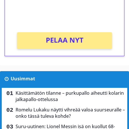
Saat heti 50 ilmaiskierrosta Tuohi 1000 -
peliin (arvo 0,20€ per kierros)!
Ei kierrätysvaatimusta!
PELAA NYT
Uusimmat
Käsittämätön tilanne – purkupallo aiheutti kolarin
jalkapallo-ottelussa
Romelu Lukaku näytti vihreää valoa suurseuralle –
onko tässä tuleva kohde?
Suru-uutinen: Lionel Messin isä on kuollut 68-