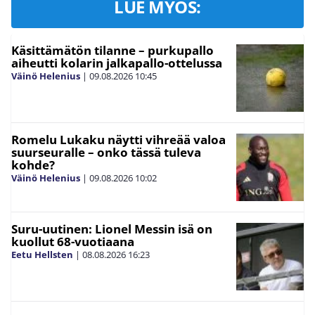
LUE MYÖS:
Käsittämätön tilanne – purkupallo
aiheutti kolarin jalkapallo-ottelussa
Väinö Helenius
|
09.08.2026
10:45
Romelu Lukaku näytti vihreää valoa
suurseuralle – onko tässä tuleva
kohde?
Väinö Helenius
|
09.08.2026
10:02
Suru-uutinen: Lionel Messin isä on
kuollut 68-vuotiaana
Eetu Hellsten
|
08.08.2026
16:23