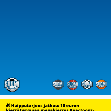
🎁 Huipputarjous jatkuu: 10 euron
kierrätysvapaa megakierros Reactoonz-