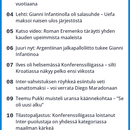
vuotiaana
Lehti: Gianni Infantinolla oli salasuhde – Uefa
maksoi naisen ulos järjestöstä
Katso video: Roman Eremenko täräytti yhden
kauden upeimmista maaleista
Juuri nyt: Argentiinan jalkapalloliitto tukee Gianni
Infantinoa
Ilves oli helisemässä Konferenssiliigassa – silti
Kroatiassa näkyy pelko ensi viikosta
Inter-vahvistuksen röyhkeä esiintulo veti
sanattomaksi – voi verrata Diego Maradonaan
Teemu Pukki muisteli uransa käännekohtaa – ”Se
oli uusi alku”
Tilastopaljastus: Konferenssiliigassa loistanut
Inter-puolustaja on yhdessä kategoriassa
maailman kärkeä