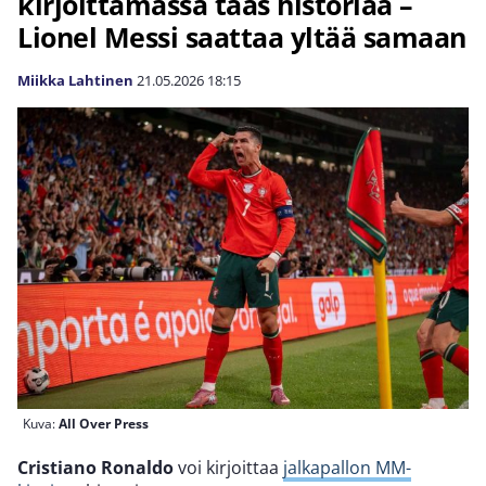
kirjoittamassa taas historiaa –
Lionel Messi saattaa yltää samaan
Miikka Lahtinen
21.05.2026
18:15
Kuva:
All Over Press
Cristiano Ronaldo
voi kirjoittaa
jalkapallon MM-