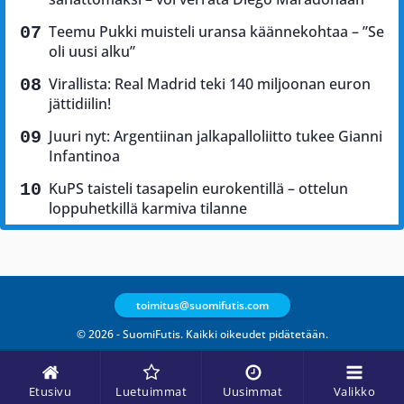
Teemu Pukki muisteli uransa käännekohtaa – ”Se
oli uusi alku”
Virallista: Real Madrid teki 140 miljoonan euron
jättidiilin!
Juuri nyt: Argentiinan jalkapalloliitto tukee Gianni
Infantinoa
KuPS taisteli tasapelin eurokentillä – ottelun
loppuhetkillä karmiva tilanne
toimitus@suomifutis.com
© 2026 - SuomiFutis. Kaikki oikeudet pidätetään.
Etusivu
Luetuimmat
Uusimmat
Valikko