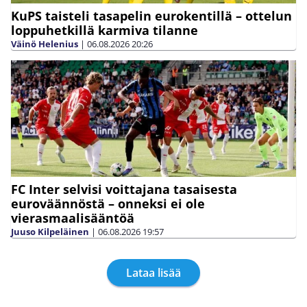
KuPS taisteli tasapelin eurokentillä – ottelun
loppuhetkillä karmiva tilanne
Väinö Helenius
|
06.08.2026
20:26
FC Inter selvisi voittajana tasaisesta
euroväännöstä – onneksi ei ole
vierasmaalisääntöä
Juuso Kilpeläinen
|
06.08.2026
19:57
Lataa lisää