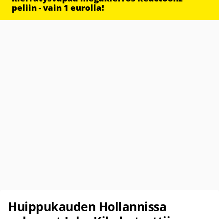
peliin - vain 1 eurolla!
Huippukauden Hollannissa