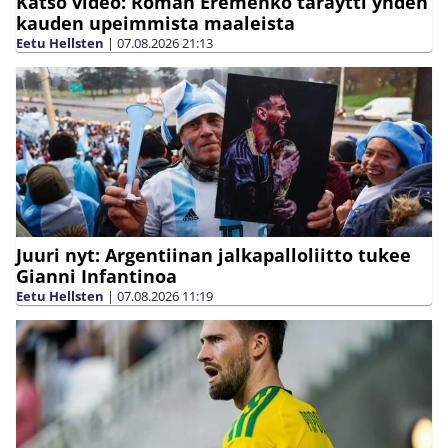
Katso video: Roman Eremenko täräytti yhden
kauden upeimmista maaleista
Eetu Hellsten
|
07.08.2026
21:13
Juuri nyt: Argentiinan jalkapalloliitto tukee
Gianni Infantinoa
Eetu Hellsten
|
07.08.2026
11:19