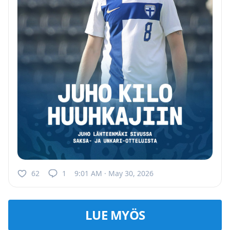
62
1
9:01 AM · May 30, 2026
LUE MYÖS