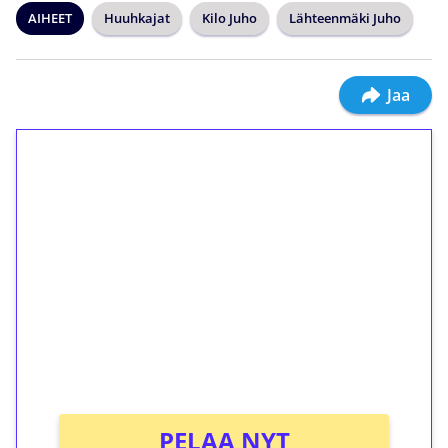
AIHEET
Huuhkajat
Kilo Juho
Lähteenmäki Juho
Jaa
1€ = 10€ arvosta
ilmaiskierroksia ilman
kierrätystä!
Talleta 1€
Saat heti 50 ilmaiskierrosta Tuohi 1000 -
peliin (arvo 0,20€ per kierros)!
Ei kierrätysvaatimusta!
PELAA NYT