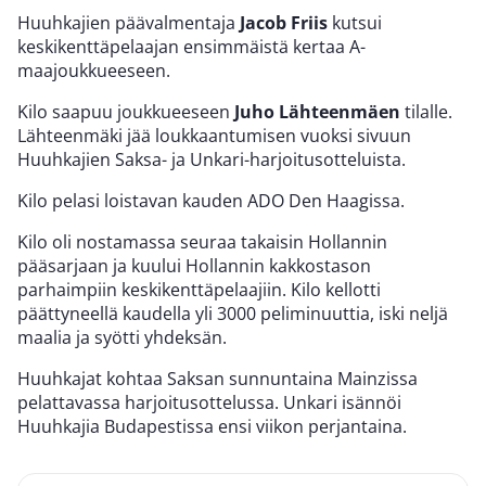
Huuhkajien päävalmentaja
Jacob Friis
kutsui
keskikenttäpelaajan ensimmäistä kertaa A-
maajoukkueeseen.
Kilo saapuu joukkueeseen
Juho Lähteenmäen
tilalle.
Lähteenmäki jää loukkaantumisen vuoksi sivuun
Huuhkajien Saksa- ja Unkari-harjoitusotteluista.
Kilo pelasi loistavan kauden ADO Den Haagissa.
Kilo oli nostamassa seuraa takaisin Hollannin
pääsarjaan ja kuului Hollannin kakkostason
parhaimpiin keskikenttäpelaajiin. Kilo kellotti
päättyneellä kaudella yli 3000 peliminuuttia, iski neljä
maalia ja syötti yhdeksän.
Huuhkajat kohtaa Saksan sunnuntaina Mainzissa
pelattavassa harjoitusottelussa. Unkari isännöi
Huuhkajia Budapestissa ensi viikon perjantaina.