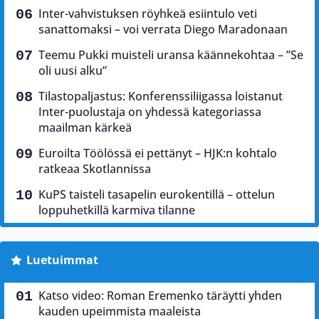
Inter-vahvistuksen röyhkeä esiintulo veti
sanattomaksi – voi verrata Diego Maradonaan
Teemu Pukki muisteli uransa käännekohtaa – ”Se
oli uusi alku”
Tilastopaljastus: Konferenssiliigassa loistanut
Inter-puolustaja on yhdessä kategoriassa
maailman kärkeä
Euroilta Töölössä ei pettänyt – HJK:n kohtalo
ratkeaa Skotlannissa
KuPS taisteli tasapelin eurokentillä – ottelun
loppuhetkillä karmiva tilanne
Luetuimmat
Katso video: Roman Eremenko täräytti yhden
kauden upeimmista maaleista