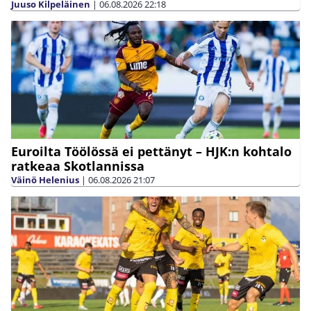
Juuso Kilpeläinen
|
06.08.2026
22:18
Euroilta Töölössä ei pettänyt – HJK:n kohtalo
ratkeaa Skotlannissa
Väinö Helenius
|
06.08.2026
21:07