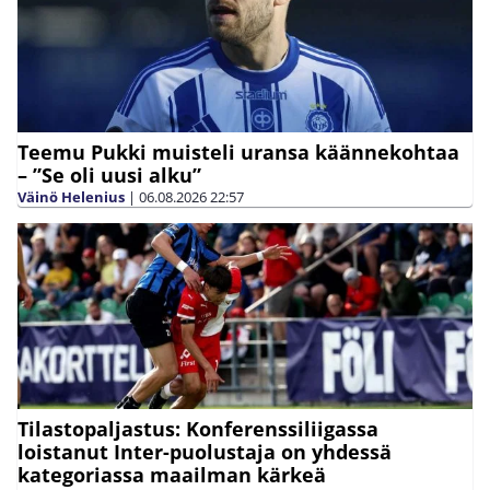
Teemu Pukki muisteli uransa käännekohtaa
– ”Se oli uusi alku”
Väinö Helenius
|
06.08.2026
22:57
Tilastopaljastus: Konferenssiliigassa
loistanut Inter-puolustaja on yhdessä
kategoriassa maailman kärkeä