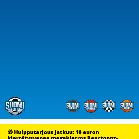
🎁 Huipputarjous jatkuu: 10 euron
kierrätysvapaa megakierros Reactoonz-