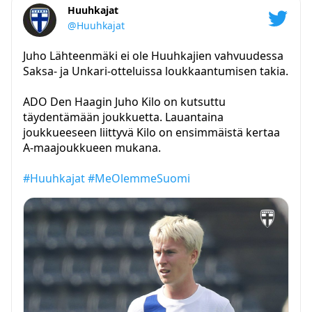
Huuhkajat
@Huuhkajat
Juho Lähteenmäki ei ole Huuhkajien vahvuudessa
Saksa- ja Unkari-otteluissa loukkaantumisen takia.
ADO Den Haagin Juho Kilo on kutsuttu
täydentämään joukkuetta. Lauantaina
joukkueeseen liittyvä Kilo on ensimmäistä kertaa
A-maajoukkueen mukana.
#Huuhkajat
#MeOlemmeSuomi