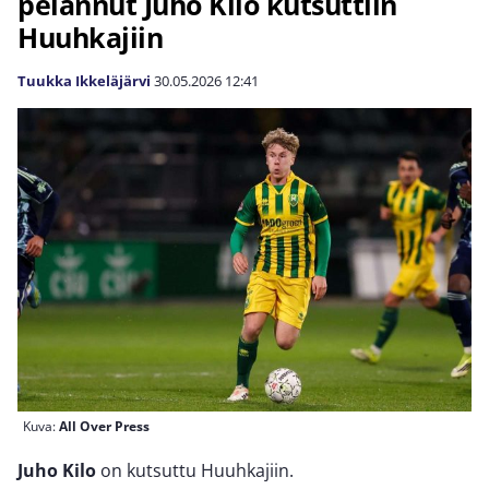
pelannut Juho Kilo kutsuttiin
Huuhkajiin
Tuukka Ikkeläjärvi
30.05.2026
12:41
Kuva:
All Over Press
Juho Kilo
on kutsuttu Huuhkajiin.