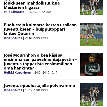
joukkueen mahdollisuuksia
Mestarien liigassa
Ville Liimatta
|
04.03.2019
23:00
Puolustaja kolmatta kertaa urallaan
Juventukseen – huipputoppari
lähtee Qatariin
Joni Ahokas
|
26.01.2019
12:45
José Mourinhon oikea käsi sai
ensimmäisen päävalmentajapestin –
Juventus-topparista ensimmäinen
oma hankinta?
Heikki Kuparinen
|
24.01.2019
19:17
Juventus-puolustajalla polvivamma
Joni Ahokas
|
10.12.2018
19:11