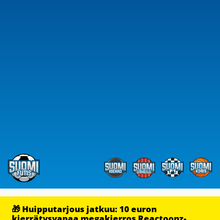
🎁 Huipputarjous jatkuu: 10 euron
kierrätysvapaa megakierros Reactoonz-