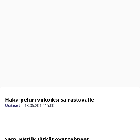
Haka-peluri viikoiksi sairastuvalle
Uutiset
|
13.06.2012
15:00
Sami Ristilä: Jätkät ovat tehneet