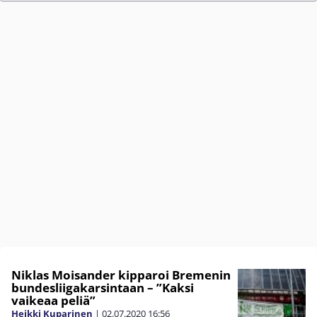
Niklas Moisander kipparoi Bremenin
bundesliigakarsintaan – ”Kaksi
vaikeaa peliä”
Heikki Kuparinen
|
02.07.2020
16:56