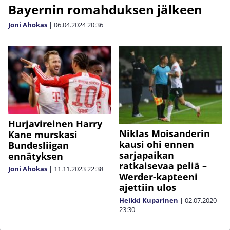
Bayernin romahduksen jälkeen
Joni Ahokas
|
06.04.2024
20:36
Hurjavireinen Harry
Niklas Moisanderin
Kane murskasi
kausi ohi ennen
Bundesliigan
sarjapaikan
ennätyksen
ratkaisevaa peliä –
Joni Ahokas
|
11.11.2023
22:38
Werder-kapteeni
ajettiin ulos
Heikki Kuparinen
|
02.07.2020
23:30