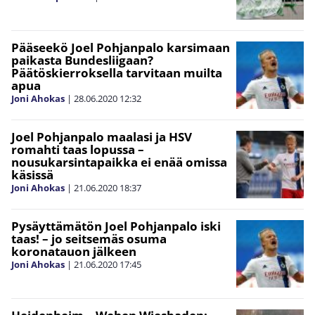
Pääseekö Joel Pohjanpalo karsimaan
paikasta Bundesliigaan?
Päätöskierroksella tarvitaan muilta
apua
Joni Ahokas
|
28.06.2020
12:32
Joel Pohjanpalo maalasi ja HSV
romahti taas lopussa –
nousukarsintapaikka ei enää omissa
käsissä
Joni Ahokas
|
21.06.2020
18:37
Pysäyttämätön Joel Pohjanpalo iski
taas! – jo seitsemäs osuma
koronatauon jälkeen
Joni Ahokas
|
21.06.2020
17:45