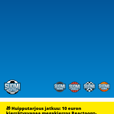
🎁 Huipputarjous jatkuu: 10 euron
kierrätysvapaa megakierros Reactoonz-