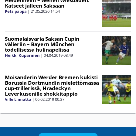
Heidenheim – Wehen Wiesbaden:
Katseet jälleen Saksaan
Petsipappa
|
21.05.2020
14:54
Suomalaisväriä Saksan Cupin
välieriin – Bayern München
todellisessa hulinapelissä
Heikki Kuparinen
|
04.04.2019
08:49
Moisanderin Werder Bremen kukisti
Borussia Dortmundin mielettömässä
cup-trillerissä, Hradeckyn
Leverkusenille shokkitappio
Ville Liimatta
|
06.02.2019
00:37