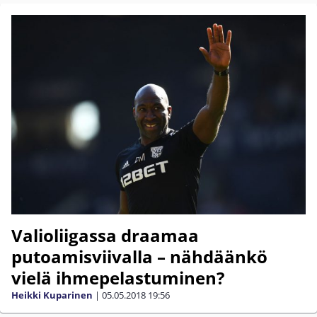
Valioliigassa draamaa
putoamisviivalla – nähdäänkö
vielä ihmepelastuminen?
Heikki Kuparinen
|
05.05.2018
19:56