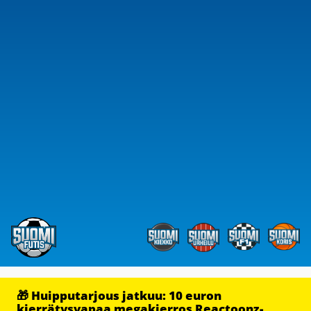
🎁 Huipputarjous jatkuu: 10 euron
kierrätysvapaa megakierros Reactoonz-