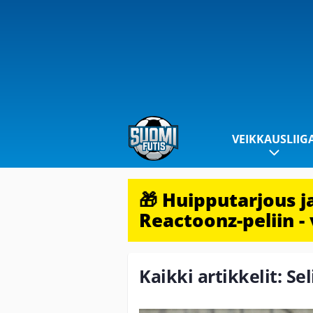
VEIKKAUSLIIG
🎁 Huipputarjous 
Reactoonz-peliin - 
Kaikki artikkelit: Se