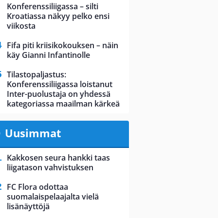
Konferenssiliigassa – silti
Kroatiassa näkyy pelko ensi
viikosta
Fifa piti kriisikokouksen – näin
käy Gianni Infantinolle
Tilastopaljastus:
Konferenssiliigassa loistanut
Inter-puolustaja on yhdessä
kategoriassa maailman kärkeä
Uusimmat
Kakkosen seura hankki taas
liigatason vahvistuksen
FC Flora odottaa
suomalaispelaajalta vielä
lisänäyttöjä