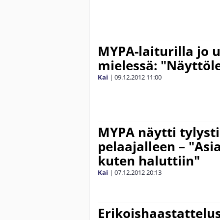
MYPA-laiturilla jo 
mielessä: "Näyttöle
Kai
|
09.12.2012
11:00
MYPA näytti tylyst
pelaajalleen – "Asi
kuten haluttiin"
Kai
|
07.12.2012
20:13
Erikoishaastattel