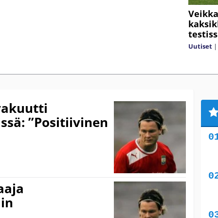
Veikka
kaksik
testis
Uutiset
vakuutti
ssä: ”Positiivinen
aaja
iin