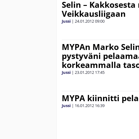
Selin – Kakkosesta
Veikkausliigaan
Jussi
|
24.01.2012
09:00
MYPAn Marko Selin
pystyväni pelaam
korkeammalla taso
Jussi
|
23.01.2012
17:45
MYPA kiinnitti pel
Jussi
|
16.01.2012
16:39