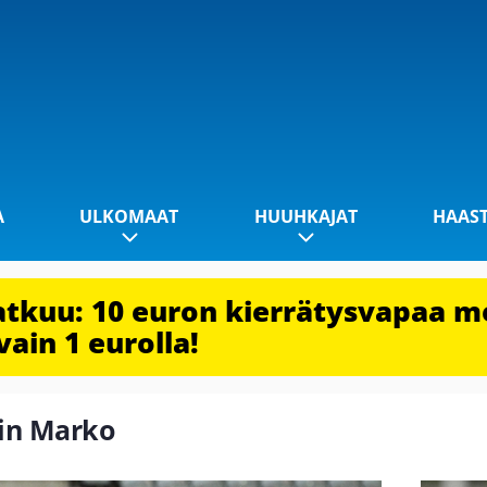
A
ULKOMAAT
HUUHKAJAT
HAAS
jatkuu: 10 euron kierrätysvapaa m
vain 1 eurolla!
lin Marko