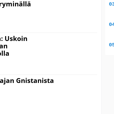
 ryminällä
: Uskoin
aan
lla
aajan Gnistanista