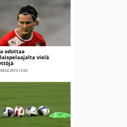
ra odottaa
aispelaajalta vielä
yttöjä
|
04.02.2013
12:02