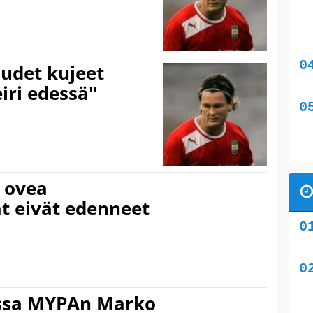
uudet kujeet
iri edessä"
i ovea
at eivät edenneet
ussa MYPAn Marko