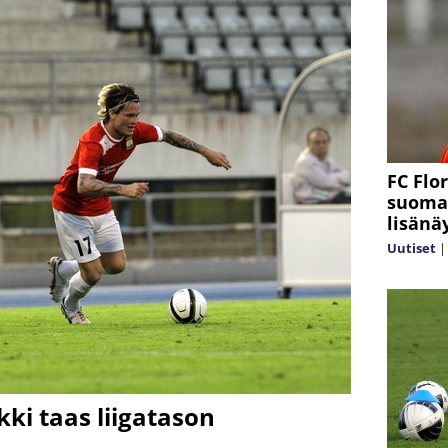
FC Flo
suomal
lisänä
Uutiset
ki taas liigatason