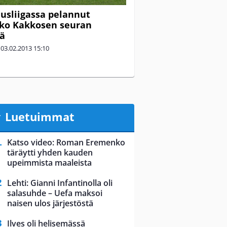
usliigassa pelannut
ko Kakkosen seuran
sä
|
03.02.2013
15:10
Luetuimmat
Katso video: Roman Eremenko
täräytti yhden kauden
upeimmista maaleista
Lehti: Gianni Infantinolla oli
salasuhde – Uefa maksoi
naisen ulos järjestöstä
Ilves oli helisemässä