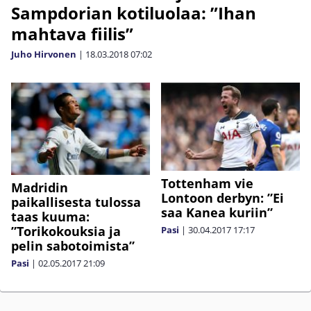
Sampdorian kotiluolaa: ”Ihan
mahtava fiilis”
Juho Hirvonen
|
18.03.2018
07:02
Tottenham vie
Madridin
Lontoon derbyn: ”Ei
paikallisesta tulossa
saa Kanea kuriin”
taas kuuma:
”Torikokouksia ja
Pasi
|
30.04.2017
17:17
pelin sabotoimista”
Pasi
|
02.05.2017
21:09