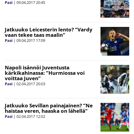
Pasi
|
09.04.2017
20:45
Jatkuuko Leicesterin lento? ”Vardy
vaan tekee taas maalin”
Pasi
|
09.04.2017
17:09
Napoli isännöi Juventusta
kärkikahinassa: ”Hurmiossa voi
voittaa Juven”
Pasi
|
02.04.2017
20:03
Jatkuuko Sevillan painajainen? ”Ne
haistaa veren, haaska on lähellä”
Pasi
|
02.04.2017
12:02