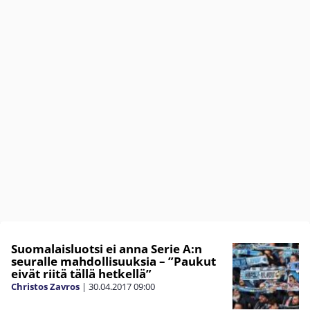
Suomalaisluotsi ei anna Serie A:n
seuralle mahdollisuuksia – ”Paukut
eivät riitä tällä hetkellä”
Christos Zavros
|
30.04.2017
09:00