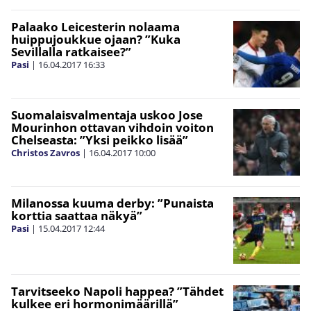
Palaako Leicesterin nolaama
huippujoukkue ojaan? ”Kuka
Sevillalla ratkaisee?”
Pasi
|
16.04.2017
16:33
Suomalaisvalmentaja uskoo Jose
Mourinhon ottavan vihdoin voiton
Chelseasta: ”Yksi peikko lisää”
Christos Zavros
|
16.04.2017
10:00
Milanossa kuuma derby: ”Punaista
korttia saattaa näkyä”
Pasi
|
15.04.2017
12:44
Tarvitseeko Napoli happea? ”Tähdet
kulkee eri hormonimäärillä”