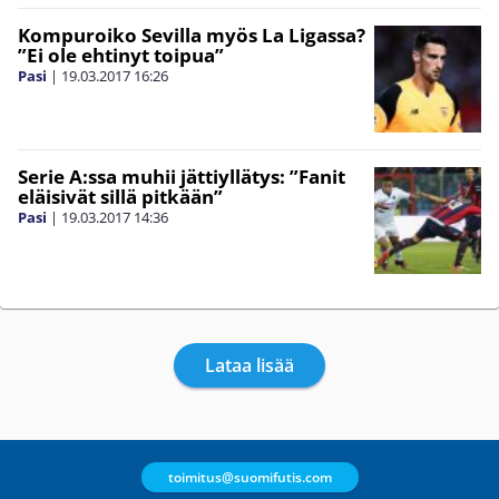
Kompuroiko Sevilla myös La Ligassa?
”Ei ole ehtinyt toipua”
Pasi
|
19.03.2017
16:26
Serie A:ssa muhii jättiyllätys: ”Fanit
eläisivät sillä pitkään”
Pasi
|
19.03.2017
14:36
Lataa lisää
toimitus@suomifutis.com