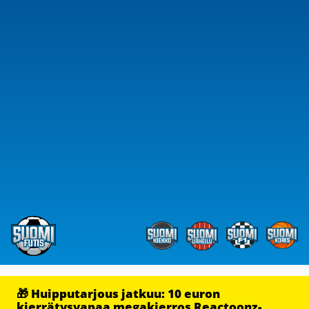
🎁 Huipputarjous jatkuu: 10 euron
kierrätysvapaa megakierros Reactoonz-