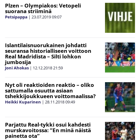
Plzen – Olympiakos: Vetopeli
suorana striiminä
Petsipappa
|
23.07.2019
09:07
Islantilaisnuorukainen johdatti
seuransa historialliseen voittoon
Real Madridista – Silti lohkon
jumbosija
Joni Ahokas
|
12.12.2018
21:59
Nyt oli reaktioiden reaktio – oliko
sattumalla osuutta asiaan
tshekkijoukkueen voittomaalissa?
Heikki Kuparinen
|
28.11.2018
09:49
Parjattu Real-tykki osui kahdesti
murskavoitossa: ”En minä näistä
painetta ota”