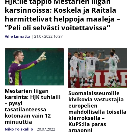
HJK:lle tappio Mestarien liigan
karsinnoissa: Koskela ja Raitala
harmittelivat helppoja maaleja –
”Peli oli selvästi voitettavissa”
Ville Liimatta
|
21.07.2022
10:37
Mestarien liigan
Suomalaisseuroille
karsinta: HJK tuhlaili
kivikovia vastustajia
– pysyi
europelien
tasatilanteessa
mahdollisella toisella
kotonaan vain 12
kierroksella –
minuuttia
KuPS:lla paras
Niko Toiskallio
|
20.07.2022
arpaonni