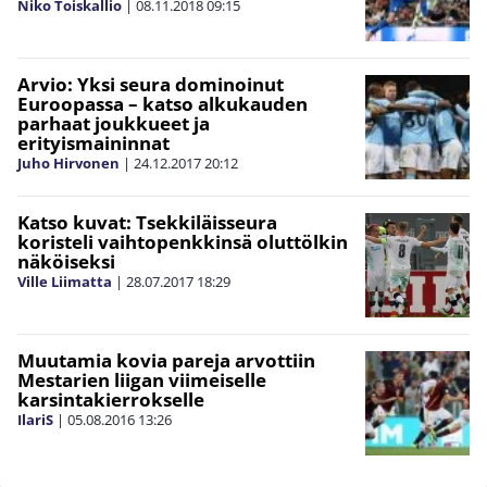
Niko Toiskallio
|
08.11.2018
09:15
Arvio: Yksi seura dominoinut
Euroopassa – katso alkukauden
parhaat joukkueet ja
erityismaininnat
Juho Hirvonen
|
24.12.2017
20:12
Katso kuvat: Tsekkiläisseura
koristeli vaihtopenkkinsä oluttölkin
näköiseksi
Ville Liimatta
|
28.07.2017
18:29
Muutamia kovia pareja arvottiin
Mestarien liigan viimeiselle
karsintakierrokselle
IlariS
|
05.08.2016
13:26