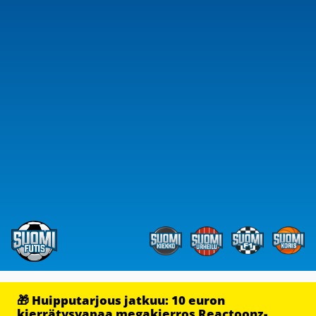
🎁 Huipputarjous jatkuu: 10 euron
kierrätysvapaa megakierros Reactoonz-