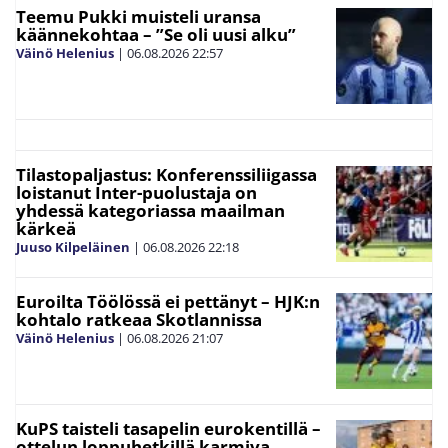
Teemu Pukki muisteli uransa
käännekohtaa – ”Se oli uusi alku”
Väinö Helenius
|
06.08.2026
22:57
Tilastopaljastus: Konferenssiliigassa
loistanut Inter-puolustaja on
yhdessä kategoriassa maailman
kärkeä
Juuso Kilpeläinen
|
06.08.2026
22:18
Euroilta Töölössä ei pettänyt – HJK:n
kohtalo ratkeaa Skotlannissa
Väinö Helenius
|
06.08.2026
21:07
KuPS taisteli tasapelin eurokentillä –
ottelun loppuhetkillä karmiva