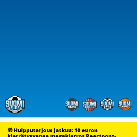
🎁 Huipputarjous jatkuu: 10 euron
kierrätysvapaa megakierros Reactoonz-