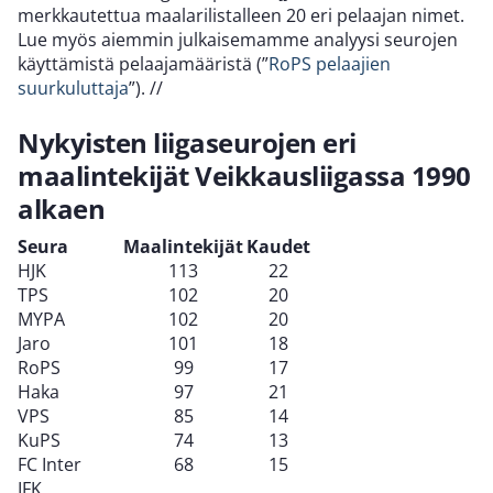
merkkautettua maalarilistalleen 20 eri pelaajan nimet.
Lue myös aiemmin julkaisemamme analyysi seurojen
käyttämistä pelaajamääristä (”
RoPS pelaajien
suurkuluttaja
”).
//
Nykyisten liigaseurojen eri
maalintekijät Veikkausliigassa 1990
alkaen
Seura
Maalintekijät
Kaudet
HJK
113
22
TPS
102
20
MYPA
102
20
Jaro
101
18
RoPS
99
17
Haka
97
21
VPS
85
14
KuPS
74
13
FC Inter
68
15
IFK