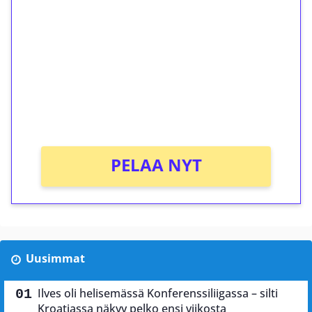
kierrätystä!
Talleta 1€
Saat heti 50 ilmaiskierrosta Tuohi 1000 -
peliin (arvo 0,20€ per kierros)!
Ei kierrätysvaatimusta!
PELAA NYT
Uusimmat
Ilves oli helisemässä Konferenssiliigassa – silti
Kroatiassa näkyy pelko ensi viikosta