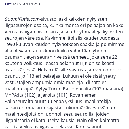
ssfc
14.09.2011
13:13
SuomiFutis.com
-sivusto laski kaikkien nykyisten
liigaseurojen osalta, kuinka monta eri pelaajaa on koko
Veikkausliigan historian ajalla tehnyt maaleja kyseisten
seurojen väreissä. Kävimme läpi siis kaudet vuodesta
1990 kuluvan kauden nykyhetkeen saakka ja poimimme
alla olevaan taulukkoon kaikki vähintään yhden
osuman tietyn seuran riveissä tehneet. Jokaisena 22
kautena Veikkausliigassa pelannut HJK on selkeästi
listan kärjessä. Helsinkiläisille vastustajan verkkoon on
osunut jo 113 eri pelaajaa. Lukuun ei ole sisällytetty
vastustajien ampumia omia maaleja. Yli sata eri
maalintekijää löytyy Turun Palloseuralta (102 maalaria),
MYPA:lta (102) ja Jarolta (101). Rovaniemen
Palloseuralta puuttuu enää yksi uusi maalintekijä
sadan eri maalarin rajasta. Lukumääräisesti vähiten
maalintekijöitä on luonnollisesti seuroilla, joiden
liigahistoria ei kata useita kausia. Näin ollen kolmatta
kautta Veikkausliigassa pelaava JJK on saanut