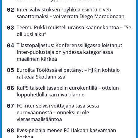
Inter-vahvistuksen röyhkeä esiintulo veti
sanattomaksi – voi verrata Diego Maradonaan
Teemu Pukki muisteli uransa käännekohtaa – ”Se
oli uusi alku”
Tilastopaljastus: Konferenssiliigassa loistanut
Inter-puolustaja on yhdessä kategoriassa
maailman kärkeä
Euroilta Töölössä ei pettänyt – HJK:n kohtalo
ratkeaa Skotlannissa
KuPS taisteli tasapelin eurokentillä – ottelun
loppuhetkillä karmiva tilanne
FC Inter selvisi voittajana tasaisesta
euroväännöstä – onneksi ei ole
vierasmaalisääntöä
Ilves-pelaaja menee FC Hakaan kasvamaan
korkoa