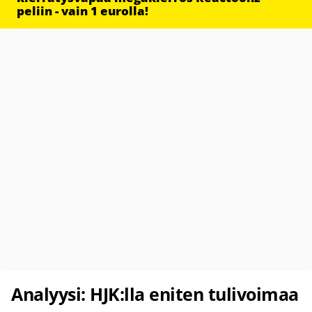
peliin - vain 1 eurolla!
Analyysi: HJK:lla eniten tulivoimaa