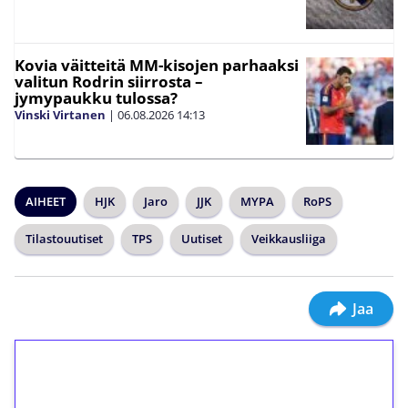
Kovia väitteitä MM-kisojen parhaaksi
valitun Rodrin siirrosta –
jymypaukku tulossa?
Vinski Virtanen
|
06.08.2026
14:13
AIHEET
HJK
Jaro
JJK
MYPA
RoPS
Tilastouutiset
TPS
Uutiset
Veikkausliiga
Jaa
1€ = 10€ arvosta
ilmaiskierroksia ilman