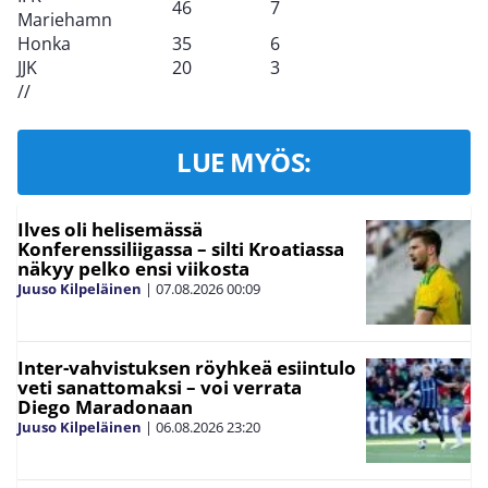
46
7
Mariehamn
Honka
35
6
JJK
20
3
//
LUE MYÖS:
Ilves oli helisemässä
Konferenssiliigassa – silti Kroatiassa
näkyy pelko ensi viikosta
Juuso Kilpeläinen
|
07.08.2026
00:09
Inter-vahvistuksen röyhkeä esiintulo
veti sanattomaksi – voi verrata
Diego Maradonaan
Juuso Kilpeläinen
|
06.08.2026
23:20