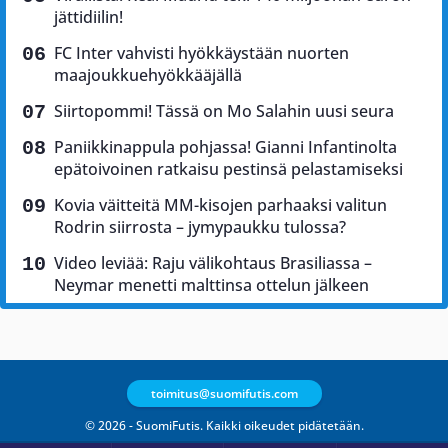
jättidiilin!
FC Inter vahvisti hyökkäystään nuorten
maajoukkuehyökkääjällä
Siirtopommi! Tässä on Mo Salahin uusi seura
Paniikkinappula pohjassa! Gianni Infantinolta
epätoivoinen ratkaisu pestinsä pelastamiseksi
Kovia väitteitä MM-kisojen parhaaksi valitun
Rodrin siirrosta – jymypaukku tulossa?
Video leviää: Raju välikohtaus Brasiliassa –
Neymar menetti malttinsa ottelun jälkeen
toimitus@suomifutis.com
© 2026 - SuomiFutis. Kaikki oikeudet pidätetään.