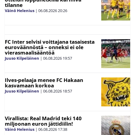
tilanne
Väinö Helenius
|
06.08.2026
20:26
FC Inter selvisi voittajana tasaisesta
euroväännöstä – onneksi ei ole
vierasmaalisääntöä
Juuso Kilpeläinen
|
06.08.2026
19:57
Ilves-pelaaja menee FC Hakaan
kasvamaan korkoa
Juuso Kilpeläinen
|
06.08.2026
18:57
Virallista: Real Madrid teki 140
miljoonan euron jättidiilin!
Väinö Helenius
|
06.08.2026
17:38