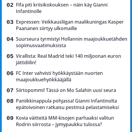
Fifa piti kriisikokouksen – näin käy Gianni
Infantinolle
Expressen: Veikkausliigan maalikuningas Kasper
Paananen siirtyy ulkomaille
Suurseura tyrmistyi Hollannin maajoukkuetähden
sopimusvaatimuksista
Virallista: Real Madrid teki 140 miljoonan euron
jättidiilin!
FC Inter vahvisti hyökkäystään nuorten
maajoukkuehyökkääjällä
Siirtopommi! Tässä on Mo Salahin uusi seura
Paniikkinappula pohjassa! Gianni Infantinolta
epätoivoinen ratkaisu pestinsä pelastamiseksi
Kovia väitteitä MM-kisojen parhaaksi valitun
Rodrin siirrosta – jymypaukku tulossa?