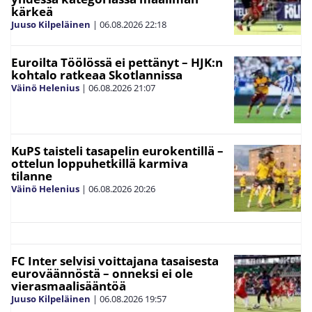
kärkeä
Juuso Kilpeläinen
|
06.08.2026
22:18
Euroilta Töölössä ei pettänyt – HJK:n
kohtalo ratkeaa Skotlannissa
Väinö Helenius
|
06.08.2026
21:07
KuPS taisteli tasapelin eurokentillä –
ottelun loppuhetkillä karmiva
tilanne
Väinö Helenius
|
06.08.2026
20:26
FC Inter selvisi voittajana tasaisesta
euroväännöstä – onneksi ei ole
vierasmaalisääntöä
Juuso Kilpeläinen
|
06.08.2026
19:57