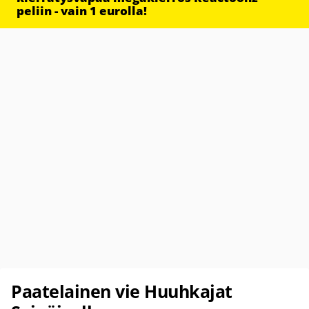
peliin - vain 1 eurolla!
Paatelainen vie Huuhkajat