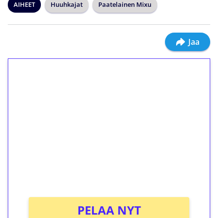
AIHEET
Huuhkajat
Paatelainen Mixu
Jaa
1€ = 10€ arvosta
ilmaiskierroksia ilman
kierrätystä!
Talleta 1€
Saat heti 50 ilmaiskierrosta Tuohi 1000 -
peliin (arvo 0,20€ per kierros)!
Ei kierrätysvaatimusta!
PELAA NYT