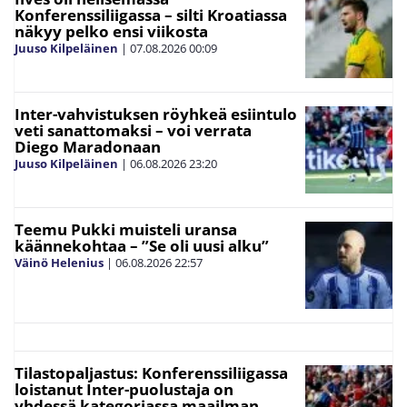
Konferenssiliigassa – silti Kroatiassa
näkyy pelko ensi viikosta
Juuso Kilpeläinen
|
07.08.2026
00:09
Inter-vahvistuksen röyhkeä esiintulo
veti sanattomaksi – voi verrata
Diego Maradonaan
Juuso Kilpeläinen
|
06.08.2026
23:20
Teemu Pukki muisteli uransa
käännekohtaa – ”Se oli uusi alku”
Väinö Helenius
|
06.08.2026
22:57
Tilastopaljastus: Konferenssiliigassa
loistanut Inter-puolustaja on
yhdessä kategoriassa maailman