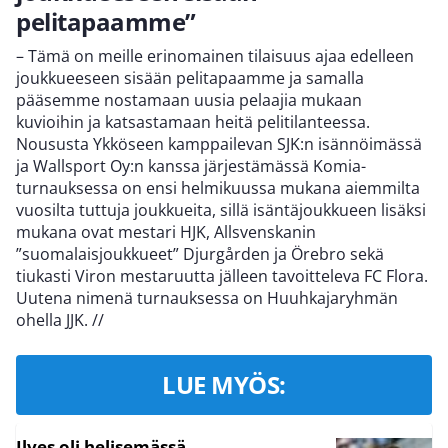
pelitapaamme”
– Tämä on meille erinomainen tilaisuus ajaa edelleen
joukkueeseen sisään pelitapaamme ja samalla
pääsemme nostamaan uusia pelaajia mukaan
kuvioihin ja katsastamaan heitä pelitilanteessa.
Noususta Ykköseen kamppailevan SJK:n isännöimässä
ja Wallsport Oy:n kanssa järjestämässä Komia-
turnauksessa on ensi helmikuussa mukana aiemmilta
vuosilta tuttuja joukkueita, sillä isäntäjoukkueen lisäksi
mukana ovat mestari HJK, Allsvenskanin
”suomalaisjoukkueet” Djurgården ja Örebro sekä
tiukasti Viron mestaruutta jälleen tavoitteleva FC Flora.
Uutena nimenä turnauksessa on Huuhkajaryhmän
ohella JJK.
//
LUE MYÖS:
Ilves oli helisemässä