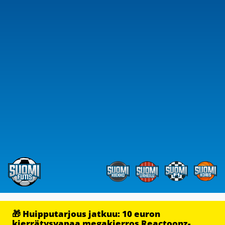
🎁 Huipputarjous jatkuu: 10 euron
kierrätysvapaa megakierros Reactoonz-