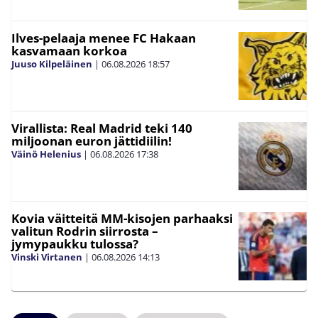
Ilves-pelaaja menee FC Hakaan
kasvamaan korkoa
Juuso Kilpeläinen
|
06.08.2026
18:57
Virallista: Real Madrid teki 140
miljoonan euron jättidiilin!
Väinö Helenius
|
06.08.2026
17:38
Kovia väitteitä MM-kisojen parhaaksi
valitun Rodrin siirrosta –
jymypaukku tulossa?
Vinski Virtanen
|
06.08.2026
14:13