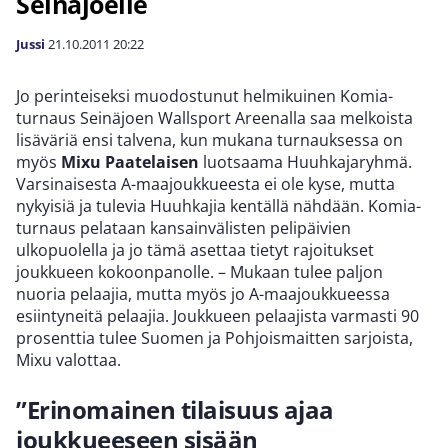
Seinäjoelle
Jussi
21.10.2011
20:22
Jo perinteiseksi muodostunut helmikuinen Komia-
turnaus Seinäjoen Wallsport Areenalla saa melkoista
lisäväriä ensi talvena, kun mukana turnauksessa on
myös
Mixu Paatelaisen
luotsaama Huuhkajaryhmä.
Varsinaisesta A-maajoukkueesta ei ole kyse, mutta
nykyisiä ja tulevia Huuhkajia kentällä nähdään. Komia-
turnaus pelataan kansainvälisten pelipäivien
ulkopuolella ja jo tämä asettaa tietyt rajoitukset
joukkueen kokoonpanolle. – Mukaan tulee paljon
nuoria pelaajia, mutta myös jo A-maajoukkueessa
esiintyneitä pelaajia. Joukkueen pelaajista varmasti 90
prosenttia tulee Suomen ja Pohjoismaitten sarjoista,
Mixu valottaa.
”Erinomainen tilaisuus ajaa
joukkueeseen sisään