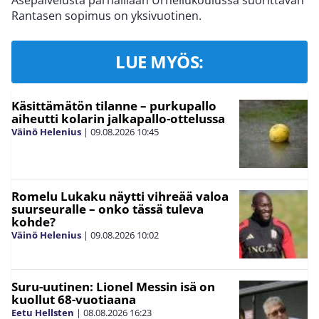
Asepalvelusta parhaillaan Urheilukoulussa suorittavan
Rantasen sopimus on yksivuotinen.
LUE MYÖS:
Käsittämätön tilanne – purkupallo
aiheutti kolarin jalkapallo-ottelussa
Väinö Helenius
|
09.08.2026
10:45
Romelu Lukaku näytti vihreää valoa
suurseuralle – onko tässä tuleva
kohde?
Väinö Helenius
|
09.08.2026
10:02
Suru-uutinen: Lionel Messin isä on
kuollut 68-vuotiaana
Eetu Hellsten
|
08.08.2026
16:23