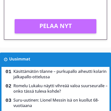
Vain uusille asiakkaille!
PELAA NYT
Uusimmat
Käsittämätön tilanne – purkupallo aiheutti kolarin
jalkapallo-ottelussa
Romelu Lukaku näytti vihreää valoa suurseuralle –
onko tässä tuleva kohde?
Suru-uutinen: Lionel Messin isä on kuollut 68-
vuotiaana