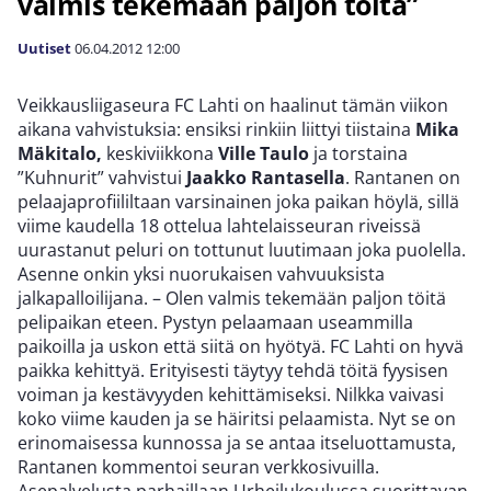
valmis tekemään paljon töitä”
Uutiset
06.04.2012
12:00
Veikkausliigaseura FC Lahti on haalinut tämän viikon
aikana vahvistuksia: ensiksi rinkiin liittyi tiistaina
Mika
Mäkitalo,
keskiviikkona
Ville Taulo
ja torstaina
”Kuhnurit” vahvistui
Jaakko Rantasella
. Rantanen on
pelaajaprofiililtaan varsinainen joka paikan höylä, sillä
viime kaudella 18 ottelua lahtelaisseuran riveissä
uurastanut peluri on tottunut luutimaan joka puolella.
Asenne onkin yksi nuorukaisen vahvuuksista
jalkapalloilijana. – Olen valmis tekemään paljon töitä
pelipaikan eteen. Pystyn pelaamaan useammilla
paikoilla ja uskon että siitä on hyötyä. FC Lahti on hyvä
paikka kehittyä. Erityisesti täytyy tehdä töitä fyysisen
voiman ja kestävyyden kehittämiseksi. Nilkka vaivasi
koko viime kauden ja se häiritsi pelaamista. Nyt se on
erinomaisessa kunnossa ja se antaa itseluottamusta,
Rantanen kommentoi seuran verkkosivuilla.