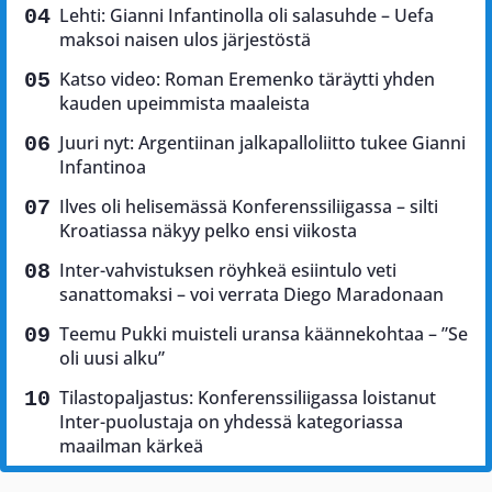
Lehti: Gianni Infantinolla oli salasuhde – Uefa
maksoi naisen ulos järjestöstä
Katso video: Roman Eremenko täräytti yhden
kauden upeimmista maaleista
Juuri nyt: Argentiinan jalkapalloliitto tukee Gianni
Infantinoa
Ilves oli helisemässä Konferenssiliigassa – silti
Kroatiassa näkyy pelko ensi viikosta
Inter-vahvistuksen röyhkeä esiintulo veti
sanattomaksi – voi verrata Diego Maradonaan
Teemu Pukki muisteli uransa käännekohtaa – ”Se
oli uusi alku”
Tilastopaljastus: Konferenssiliigassa loistanut
Inter-puolustaja on yhdessä kategoriassa
maailman kärkeä