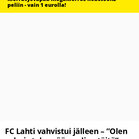
peliin - vain 1 eurolla!
FC Lahti vahvistui jälleen – ”Olen