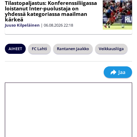
Tilastopaljastus: Konferenssiliigassa
loistanut Inter-puolustaja on
yhdessä kategoriassa maailman
kärkeä
Juuso Kilpeläinen
|
06.08.2026
22:18
AIHEET
FC Lahti
Rantanen Jaakko
Veikkausliiga
Jaa
🎁 Huipputarjous jatkuu: 10
euron kierrätysvapaa
megakierros Reactoonz-
peliin – vain 1 eurolla!
Peli: Reactoonz