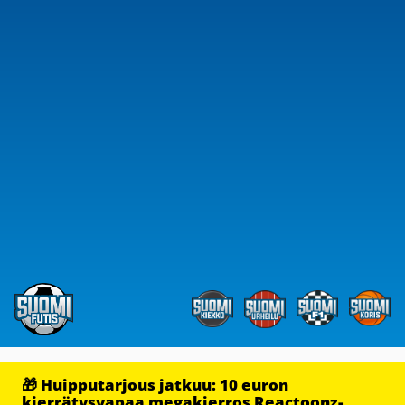
🎁 Huipputarjous jatkuu: 10 euron
kierrätysvapaa megakierros Reactoonz-