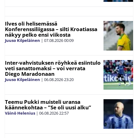
Ilves oli helisemässä
Konferenssiliigassa – silti Kroatiassa
näkyy pelko ensi viikosta
Juuso Kilpeläinen
|
07.08.2026
00:09
Inter-vahvistuksen röyhkeä esiintulo
veti sanattomaksi – voi verrata
Diego Maradonaan
Juuso Kilpeläinen
|
06.08.2026
23:20
Teemu Pukki muisteli uransa
käännekohtaa – ”Se oli uusi alku”
Väinö Helenius
|
06.08.2026
22:57