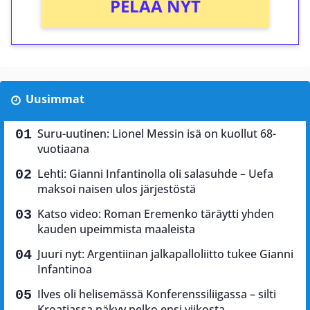
PELAA NYT
Uusimmat
Suru-uutinen: Lionel Messin isä on kuollut 68-
vuotiaana
Lehti: Gianni Infantinolla oli salasuhde – Uefa
maksoi naisen ulos järjestöstä
Katso video: Roman Eremenko täräytti yhden
kauden upeimmista maaleista
Juuri nyt: Argentiinan jalkapalloliitto tukee Gianni
Infantinoa
Ilves oli helisemässä Konferenssiliigassa – silti
Kroatiassa näkyy pelko ensi viikosta