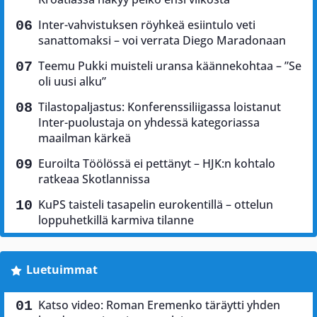
Inter-vahvistuksen röyhkeä esiintulo veti
sanattomaksi – voi verrata Diego Maradonaan
Teemu Pukki muisteli uransa käännekohtaa – ”Se
oli uusi alku”
Tilastopaljastus: Konferenssiliigassa loistanut
Inter-puolustaja on yhdessä kategoriassa
maailman kärkeä
Euroilta Töölössä ei pettänyt – HJK:n kohtalo
ratkeaa Skotlannissa
KuPS taisteli tasapelin eurokentillä – ottelun
loppuhetkillä karmiva tilanne
Luetuimmat
Katso video: Roman Eremenko täräytti yhden