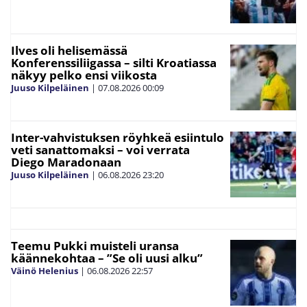
Ilves oli helisemässä
Konferenssiliigassa – silti Kroatiassa
näkyy pelko ensi viikosta
Juuso Kilpeläinen
|
07.08.2026
00:09
Inter-vahvistuksen röyhkeä esiintulo
veti sanattomaksi – voi verrata
Diego Maradonaan
Juuso Kilpeläinen
|
06.08.2026
23:20
Teemu Pukki muisteli uransa
käännekohtaa – ”Se oli uusi alku”
Väinö Helenius
|
06.08.2026
22:57