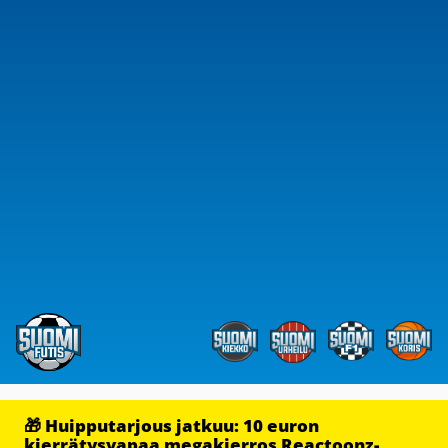
🎁 Huipputarjous jatkuu: 10 euron
kierrätysvapaa megakierros Reactoonz-