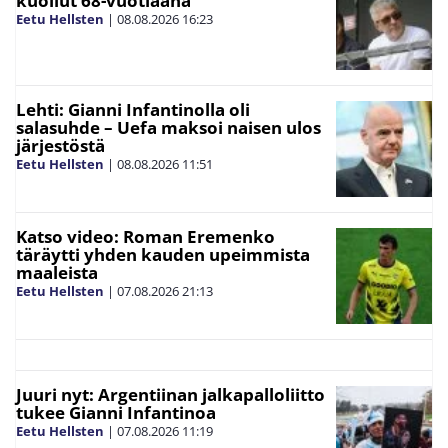
kuollut 68-vuotiaana
Eetu Hellsten
|
08.08.2026
16:23
Lehti: Gianni Infantinolla oli
salasuhde – Uefa maksoi naisen ulos
järjestöstä
Eetu Hellsten
|
08.08.2026
11:51
Katso video: Roman Eremenko
täräytti yhden kauden upeimmista
maaleista
Eetu Hellsten
|
07.08.2026
21:13
Juuri nyt: Argentiinan jalkapalloliitto
tukee Gianni Infantinoa
Eetu Hellsten
|
07.08.2026
11:19