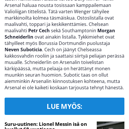
Arsenal haluaa nousta tosissaan kamppailemaan
Valioliigan tittelistä. Tätä varten Wenger tähyilee
markkinoilta kolmea täsmäiskua. Ostoslistalla ovat
maalivahti, toppari ja keskikenttämies. Chelsean
maalivahti
Petr Cech
sekä Southamptonin
Morgan
Schneiderlin
ovat ainakin listalla. Tykkimiehet ovat
tähyilleet myös Borussia Dortmundin puolustaja
Neven Suboticia
. Cech on jäänyt Chelseassa
kakkosvahdin rooliin ja saattaisi siirtyä peliajan perässä
muualle. Schneiderlin on Arsenalin toivelistan
kärkipäässä, mutta pelaaja on herättänyt monen
muunkin seuran huomion. Subotic taas on ollut
aiemminkin Arsenalin kiinnostuksen kohteena, mutta
Arsenal ei ole kaiketi koskaan tarjousta tehnyt hänestä.
LUE MYÖS:
Suru-uutinen: Lionel Messin isä on