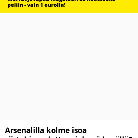
peliin - vain 1 eurolla!
Arsenalilla kolme isoa