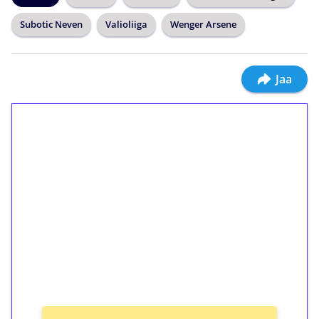
Subotic Neven
Valioliiga
Wenger Arsene
Jaa
1€ = 10€ arvosta
ilmaiskierroksia ilman
kierrätystä!
Talleta 1€
Saat heti 50 ilmaiskierrosta Tuohi 1000 -
peliin (arvo 0,20€ per kierros)!
Ei kierrätysvaatimusta!