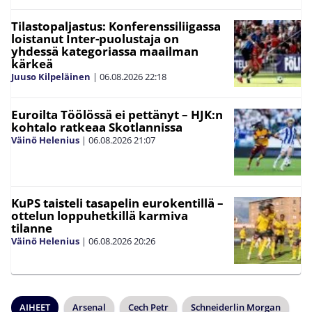
Tilastopaljastus: Konferenssiliigassa
loistanut Inter-puolustaja on
yhdessä kategoriassa maailman
kärkeä
Juuso Kilpeläinen
|
06.08.2026
22:18
Euroilta Töölössä ei pettänyt – HJK:n
kohtalo ratkeaa Skotlannissa
Väinö Helenius
|
06.08.2026
21:07
KuPS taisteli tasapelin eurokentillä –
ottelun loppuhetkillä karmiva
tilanne
Väinö Helenius
|
06.08.2026
20:26
AIHEET
Arsenal
Cech Petr
Schneiderlin Morgan