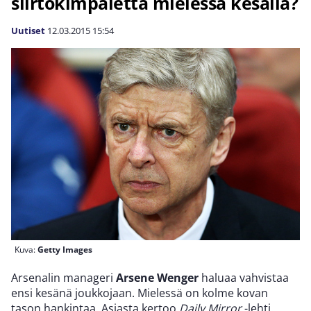
siirtokimpaletta mielessä kesällä?
Uutiset
12.03.2015
15:54
Kuva:
Getty Images
Arsenalin manageri
Arsene Wenger
haluaa vahvistaa
ensi kesänä joukkojaan. Mielessä on kolme kovan
tason hankintaa. Asiasta kertoo
Daily Mirror
-lehti.