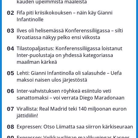
kauden upeimmista maaleista
Fifa piti kriisikokouksen – näin käy Gianni
Infantinolle
Ilves oli helisemässä Konferenssiliigassa – silti
Kroatiassa näkyy pelko ensi viikosta
Tilastopaljastus: Konferenssiliigassa loistanut
Inter-puolustaja on yhdessä kategoriassa
maailman kärkeä
Lehti: Gianni Infantinolla oli salasuhde – Uefa
maksoi naisen ulos järjestöstä
Inter-vahvistuksen röyhkeä esiintulo veti
sanattomaksi – voi verrata Diego Maradonaan
Virallista: Real Madrid teki 140 miljoonan euron
jättidiilin!
Expressen: Otso Liimatta saa siirron kärkiseuraan
Expressen: Veikkausliigan maalikuningas Kasper