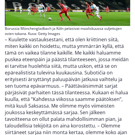
Borussia Mönchengladbach ja Köln pelasivat maaliskuussa suljettujen
ovien takana. Kuva: Getty Images
– Kuulette vastauksestani, että olen kriittinen siitä,
miten kaikki on hoidettu, mutta ymmärrän kyllä, että
tämä on vaikea tilanne kaikille. Me kaikki haluamme
puskea eteenpäin ja päästä tilanteeseen, jossa meidän
ei tarvitse huolehtia siitä, mutta uskon, että se on
epärealistista tulevina kuukausina. Subotićia on
erityisesti ärsyttänyt paluupäivän jatkuva vaihtelu ja
sen tuoma epävarmuus. – Päättäväisimmät sarjat
pärjäsivät parhaiten tässä tilanteessa. Kukaan ei halua
kuulla, että ”Kahdessa viikossa saamme päätöksen”,
mitä kuuli Saksassa. Me olimme myös viimeisten
joukossa keskeyttämässä sarjaa. Sen jälkeen
tavoitteena on ollut palata mahdollisimman pian, ja
taloudellisia tekijöitä on aina korostettu. – Olemme
siirtäneet sarjaa niin monta kertaa, olemme koko ajan