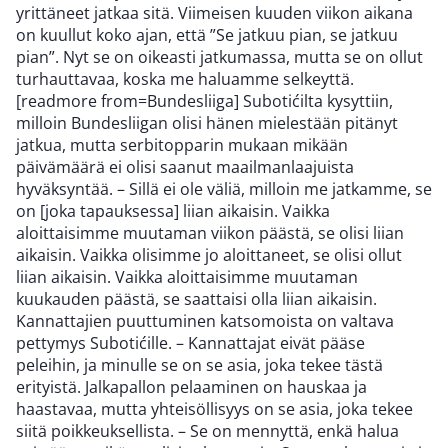
yrittäneet jatkaa sitä. Viimeisen kuuden viikon aikana
on kuullut koko ajan, että ”Se jatkuu pian, se jatkuu
pian”. Nyt se on oikeasti jatkumassa, mutta se on ollut
turhauttavaa, koska me haluamme selkeyttä.
[readmore from=Bundesliiga] Subotićilta kysyttiin,
milloin Bundesliigan olisi hänen mielestään pitänyt
jatkua, mutta serbitopparin mukaan mikään
päivämäärä ei olisi saanut maailmanlaajuista
hyväksyntää. – Sillä ei ole väliä, milloin me jatkamme, se
on [joka tapauksessa] liian aikaisin. Vaikka
aloittaisimme muutaman viikon päästä, se olisi liian
aikaisin. Vaikka olisimme jo aloittaneet, se olisi ollut
liian aikaisin. Vaikka aloittaisimme muutaman
kuukauden päästä, se saattaisi olla liian aikaisin.
Kannattajien puuttuminen katsomoista on valtava
pettymys Subotićille. – Kannattajat eivät pääse
peleihin, ja minulle se on se asia, joka tekee tästä
erityistä. Jalkapallon pelaaminen on hauskaa ja
haastavaa, mutta yhteisöllisyys on se asia, joka tekee
siitä poikkeuksellista. – Se on mennyttä, enkä halua