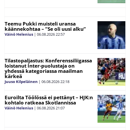
Teemu Pukki muisteli uransa
käännekohtaa – ”Se oli uusi alku”
Väinö Helenius
|
06.08.2026
22:57
Tilastopaljastus: Konferenssiliigassa
loistanut Inter-puolustaja on
yhdessä kategoriassa maailman
kärkeä
Juuso Kilpeläinen
|
06.08.2026
22:18
Euroilta Töölössä ei pettänyt – HJK:n
kohtalo ratkeaa Skotlannissa
Väinö Helenius
|
06.08.2026
21:07