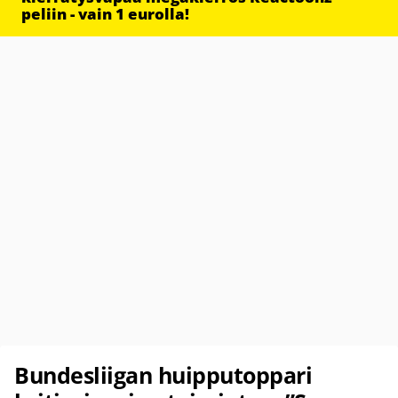
peliin - vain 1 eurolla!
Bundesliigan huipputoppari