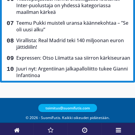
Inter-puolustaja on yhdessä kategoriassa
maailman kärkeä
Teemu Pukki muisteli uransa käännekohtaa – ”Se
oli uusi alku”
Virallista: Real Madrid teki 140 miljoonan euron
jättidiilin!
Expressen: Otso Liimatta saa siirron kärkiseuraan
Juuri nyt: Argentiinan jalkapalloliitto tukee Gianni
Infantinoa
toimitus@suomifutis.com
© 2026 - SuomiFutis. Kaikki oikeudet pidätetään.