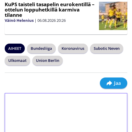
KuPS taisteli tasapelin eurokentillä –
ottelun loppuhetkillä karmiva
tilanne
Väinö Helenius
|
06.08.2026
20:26
AIHEET
Bundesliiga
Koronavirus
Subotic Neven
Ulkomaat
Union Berlin
Jaa
1€ = 10€ arvosta
ilmaiskierroksia ilman
kierrätystä!