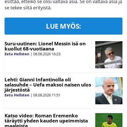
esittää, etteikö se olisi valtava asia. Se on valtava asia ja
se tekee siitä erityistä.
LUE MYÖS:
Suru-uutinen: Lionel Messin isä on
kuollut 68-vuotiaana
Eetu Hellsten
|
08.08.2026
16:23
Lehti: Gianni Infantinolla oli
salasuhde – Uefa maksoi naisen ulos
järjestöstä
Eetu Hellsten
|
08.08.2026
11:51
Katso video: Roman Eremenko
täräytti yhden kauden upeimmista
maaleista