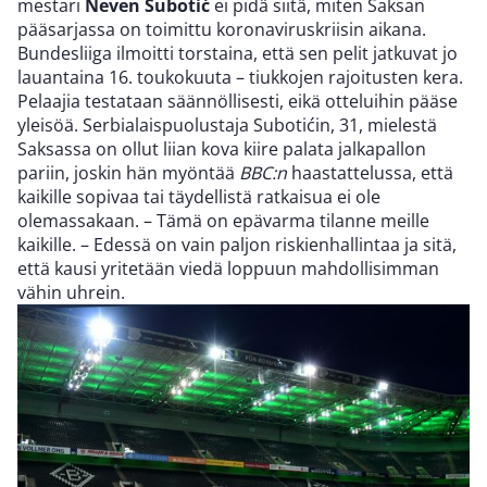
mestari
Neven Subotić
ei pidä siitä, miten Saksan
pääsarjassa on toimittu koronaviruskriisin aikana.
Bundesliiga ilmoitti torstaina, että sen pelit jatkuvat jo
lauantaina 16. toukokuuta – tiukkojen rajoitusten kera.
Pelaajia testataan säännöllisesti, eikä otteluihin pääse
yleisöä. Serbialaispuolustaja Subotićin, 31, mielestä
Saksassa on ollut liian kova kiire palata jalkapallon
pariin, joskin hän myöntää
BBC:n
haastattelussa, että
kaikille sopivaa tai täydellistä ratkaisua ei ole
olemassakaan. – Tämä on epävarma tilanne meille
kaikille. – Edessä on vain paljon riskienhallintaa ja sitä,
että kausi yritetään viedä loppuun mahdollisimman
vähin uhrein.