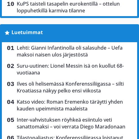
KuPS taisteli tasapelin eurokentillä – ottelun
loppuhetkillä karmiva tilanne
Luetuimmat
Lehti: Gianni Infantinolla oli salasuhde – Uefa
maksoi naisen ulos järjestöstä
Suru-uutinen: Lionel Messin isä on kuollut 68-
vuotiaana
Ilves oli helisemässä Konferenssiliigassa – silti
Kroatiassa näkyy pelko ensi viikosta
Katso video: Roman Eremenko täräytti yhden
kauden upeimmista maaleista
Inter-vahvistuksen röyhkeä esiintulo veti
sanattomaksi – voi verrata Diego Maradonaan
Tilastopaljastus: Konferenssiliigassa loistanut