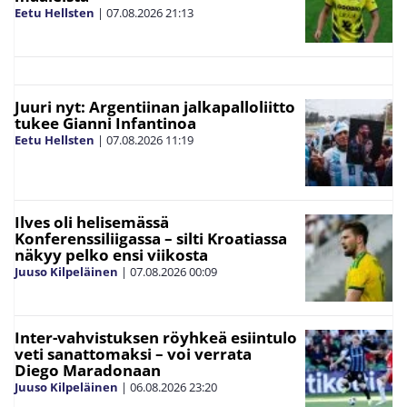
Eetu Hellsten
|
07.08.2026
21:13
Juuri nyt: Argentiinan jalkapalloliitto
tukee Gianni Infantinoa
Eetu Hellsten
|
07.08.2026
11:19
Ilves oli helisemässä
Konferenssiliigassa – silti Kroatiassa
näkyy pelko ensi viikosta
Juuso Kilpeläinen
|
07.08.2026
00:09
Inter-vahvistuksen röyhkeä esiintulo
veti sanattomaksi – voi verrata
Diego Maradonaan
Juuso Kilpeläinen
|
06.08.2026
23:20