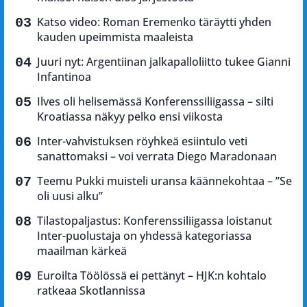
Katso video: Roman Eremenko täräytti yhden
kauden upeimmista maaleista
Juuri nyt: Argentiinan jalkapalloliitto tukee Gianni
Infantinoa
Ilves oli helisemässä Konferenssiliigassa – silti
Kroatiassa näkyy pelko ensi viikosta
Inter-vahvistuksen röyhkeä esiintulo veti
sanattomaksi – voi verrata Diego Maradonaan
Teemu Pukki muisteli uransa käännekohtaa – ”Se
oli uusi alku”
Tilastopaljastus: Konferenssiliigassa loistanut
Inter-puolustaja on yhdessä kategoriassa
maailman kärkeä
Euroilta Töölössä ei pettänyt – HJK:n kohtalo
ratkeaa Skotlannissa