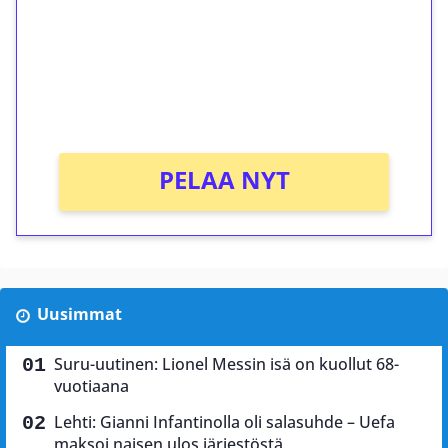
Talleta 1€
Saat heti 50 ilmaiskierrosta Tuohi 1000 -
peliin (arvo 0,20€ per kierros)!
Ei kierrätysvaatimusta!
PELAA NYT
Uusimmat
Suru-uutinen: Lionel Messin isä on kuollut 68-
vuotiaana
Lehti: Gianni Infantinolla oli salasuhde – Uefa
maksoi naisen ulos järjestöstä