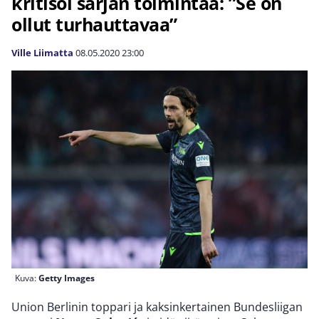
kritisoi sarjan toimintaa: ”Se on
ollut turhauttavaa”
Ville Liimatta
08.05.2020
23:00
Kuva:
Getty Images
Union Berlinin toppari ja kaksinkertainen Bundesliigan