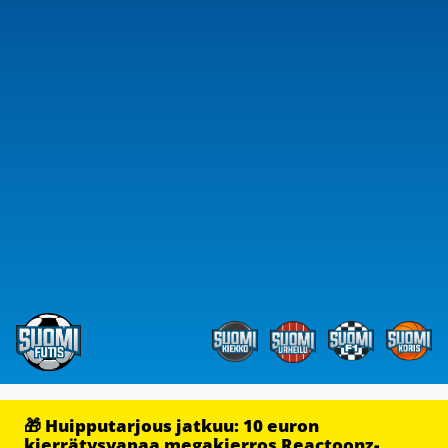
🎁 Huipputarjous jatkuu: 10 euron
kierrätysvapaa megakierros Reactoonz-