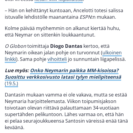
– Hän on kehittänyt kuntoaan, Ancelotti totesi salissa
istuvalle lehdistölle maanantaina
ESPN
:n mukaan.
Kolme päivää myöhemmin on alkanut kiertää huhu,
että Neymar on sittenkin loukkaantunut.
O Globon
toimittaja
Diogo Dantas
kertoo, että
Neymarin oikean jalan pohje on turvonnut (
ulkoinen
linkki
). Sama pohje
vihoitteli
jo sunnuntain liigapelissä.
Lue myös:
Onko Neymarin paikka MM-kisoissa?
Suosittu verkkosivusto latasi tylyn mielipiteensä
(19.5.)
Dantasin mukaan vamma ei ole vakava, mutta se estää
Neymaria harjoittelemasta. Viikon toipumisjakson
toivotaan olevan riittävä palauttamaan 34-vuotiaan
supertähden pelikuntoon. Lähes varmaa on, että hän
ei pelaa seurajoukkueensa Santosin väreissä enää tänä
keväänä.