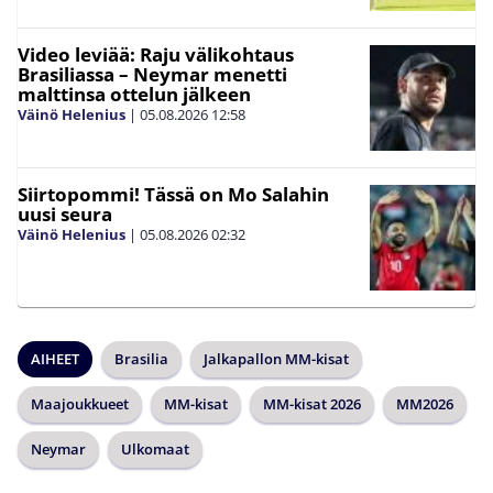
Video leviää: Raju välikohtaus
Brasiliassa – Neymar menetti
malttinsa ottelun jälkeen
Väinö Helenius
|
05.08.2026
12:58
Siirtopommi! Tässä on Mo Salahin
uusi seura
Väinö Helenius
|
05.08.2026
02:32
AIHEET
Brasilia
Jalkapallon MM-kisat
Maajoukkueet
MM-kisat
MM-kisat 2026
MM2026
Neymar
Ulkomaat