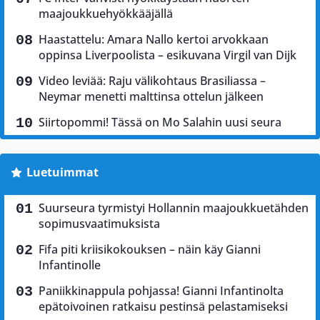
maajoukkuehyökkääjällä
Haastattelu: Amara Nallo kertoi arvokkaan
oppinsa Liverpoolista – esikuvana Virgil van Dijk
Video leviää: Raju välikohtaus Brasiliassa –
Neymar menetti malttinsa ottelun jälkeen
Siirtopommi! Tässä on Mo Salahin uusi seura
Luetuimmat
Suurseura tyrmistyi Hollannin maajoukkuetähden
sopimusvaatimuksista
Fifa piti kriisikokouksen – näin käy Gianni
Infantinolle
Paniikkinappula pohjassa! Gianni Infantinolta
epätoivoinen ratkaisu pestinsä pelastamiseksi