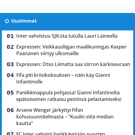
Uusimmat
Inter vahvistuu SJK:sta tutulla Lauri Laineella
Expressen: Veikkausliigan maalikuningas Kasper
Paananen siirtyy ulkomaille
Expressen: Otso Liimatta saa siirron kärkiseuraan
Fifa piti kriisikokouksen – näin käy Gianni
Infantinolle
Paniikkinappula pohjassa! Gianni Infantinolta
epätoivoinen ratkaisu pestinsä pelastamiseksi
Arsene Wenger järkyttyi Fifan
kohusuunnitelmasta – ”Kuulin siitä median
kautta”
FC Inter vahvisti hyökkäystään nuorten