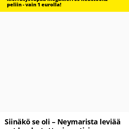
peliin - vain 1 eurolla!
Siinäkö se oli – Neymarista leviää