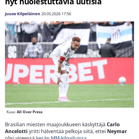
nyt huolestuttavia uutisia
Juuso Kilpeläinen
20.05.2026
17:56
Kuva:
All Over Press
Brasilian miesten maajoukkueen käskyttäjä
Carlo
Ancelotti
yritti hälventää pelkoja siitä, ettei
Neymar
olisi vireessä
kesän MM-kilpailuissa
.