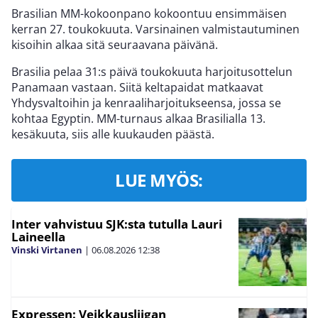
Brasilian MM-kokoonpano kokoontuu ensimmäisen
kerran 27. toukokuuta. Varsinainen valmistautuminen
kisoihin alkaa sitä seuraavana päivänä.
Brasilia pelaa 31:s päivä toukokuuta harjoitusottelun
Panamaan vastaan. Siitä keltapaidat matkaavat
Yhdysvaltoihin ja kenraaliharjoitukseensa, jossa se
kohtaa Egyptin. MM-turnaus alkaa Brasilialla 13.
kesäkuuta, siis alle kuukauden päästä.
LUE MYÖS:
Inter vahvistuu SJK:sta tutulla Lauri
Laineella
Vinski Virtanen
|
06.08.2026
12:38
Expressen: Veikkausliigan