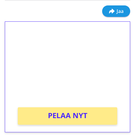
Jaa
1€ = 10€ arvosta
ilmaiskierroksia ilman
kierrätystä!
Talleta 1€
Saat heti 50 ilmaiskierrosta Tuohi 1000 -
peliin (arvo 0,20€ per kierros)!
Ei kierrätysvaatimusta!
PELAA NYT