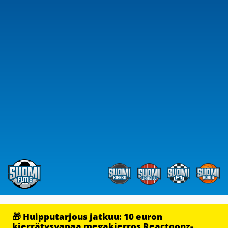
🎁 Huipputarjous jatkuu: 10 euron
kierrätysvapaa megakierros Reactoonz-