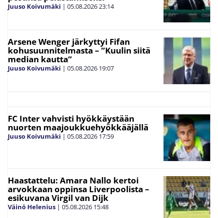
Juuso Koivumäki
|
05.08.2026
23:14
Arsene Wenger järkyttyi Fifan
kohusuunnitelmasta – ”Kuulin siitä
median kautta”
Juuso Koivumäki
|
05.08.2026
19:07
FC Inter vahvisti hyökkäystään
nuorten maajoukkuehyökkääjällä
Juuso Koivumäki
|
05.08.2026
17:59
Haastattelu: Amara Nallo kertoi
arvokkaan oppinsa Liverpoolista –
esikuvana Virgil van Dijk
Väinö Helenius
|
05.08.2026
15:48