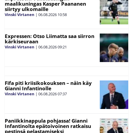
maalikuningas Kasper Paananen
siirtyy ulkomaille
Vinski Virtanen
|
06.08.2026
10:58
Expressen: Otso Liimatta saa siirron
kärkiseuraan
Vinski Virtanen
|
06.08.2026
09:21
Fifa piti kriisikokouksen – näin käy
Gianni Infantinolle
Vinski Virtanen
|
06.08.2026
07:37
Paniikkinappula pohjassa! Gianni
Infantinolta epätoivoinen ratkaisu
pestinsä pelastamiseksi