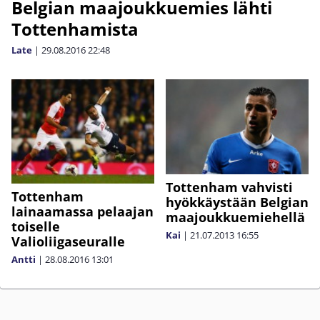
Belgian maajoukkuemies lähti
Tottenhamista
Late
|
29.08.2016
22:48
Tottenham vahvisti
Tottenham
hyökkäystään Belgian
lainaamassa pelaajan
maajoukkuemiehellä
toiselle
Kai
|
21.07.2013
16:55
Valioliigaseuralle
Antti
|
28.08.2016
13:01