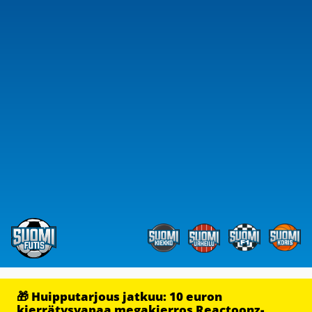
🎁 Huipputarjous jatkuu: 10 euron
kierrätysvapaa megakierros Reactoonz-