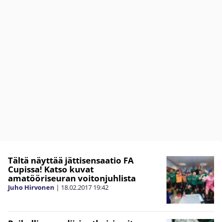
Tältä näyttää jättisensaatio FA
Cupissa! Katso kuvat
amatööriseuran voitonjuhlista
Juho Hirvonen
|
18.02.2017
19:42