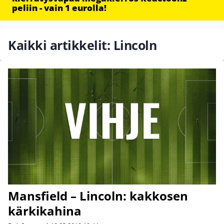
peliin - vain 1 eurolla!
Kaikki artikkelit: Lincoln
Mansfield – Lincoln: kakkosen
kärkikahina