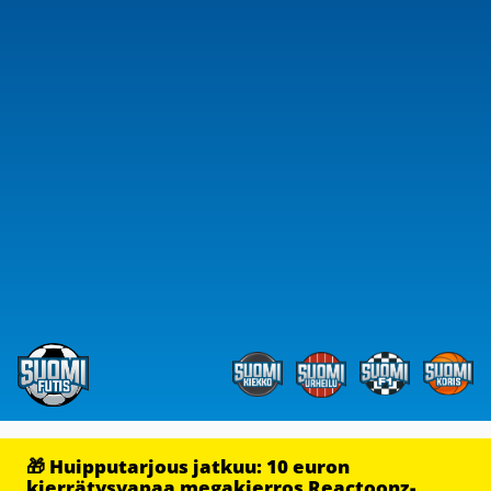
🎁 Huipputarjous jatkuu: 10 euron
kierrätysvapaa megakierros Reactoonz-