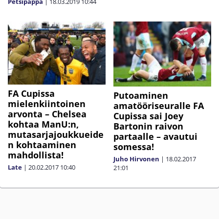
Petsipappa
|
18.03.2019
10:44
FA Cupissa
Putoaminen
mielenkiintoinen
amatööriseuralle FA
arvonta – Chelsea
Cupissa sai Joey
kohtaa ManU:n,
Bartonin raivon
mutasarjajoukkueide
partaalle – avautui
n kohtaaminen
somessa!
mahdollista!
Juho Hirvonen
|
18.02.2017
Late
|
20.02.2017
10:40
21:01