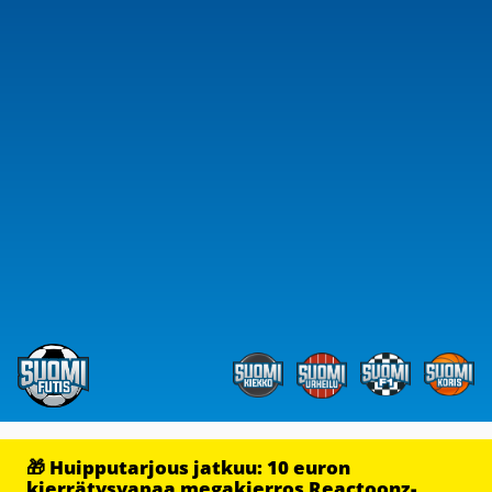
🎁 Huipputarjous jatkuu: 10 euron
kierrätysvapaa megakierros Reactoonz-