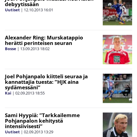
debyytissään
Uutiset
|
12.10.2013
16:01
Alexander Ring: Murskatappio
herätti perinteisen seuran
Bosse
|
13.09.2013
18:02
Joel Pohjanpalo kiitteli seuraa ja
kannattajia tuesta: ”HJK aina
sydämessäni”
Kai
|
02.09.2013
18:55
Sami Hyypiä: ”Tarkkailemme
Pohjanpalon kehitystä
intensiivisesti”
Uutiset
|
02.09.2013
13:29