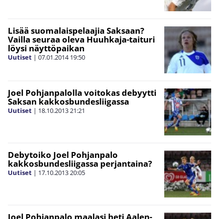
Lisää suomalaispelaajia Saksaan?
Vailla seuraa oleva Huuhkaja-taituri
löysi näyttöpaikan
Uutiset
|
07.01.2014
19:50
Joel Pohjanpalolla voitokas debyytti
Saksan kakkosbundesliigassa
Uutiset
|
18.10.2013
21:21
Debytoiko Joel Pohjanpalo
kakkosbundesliigassa perjantaina?
Uutiset
|
17.10.2013
20:05
Joel Pohjanpalo maalasi heti Aalen-