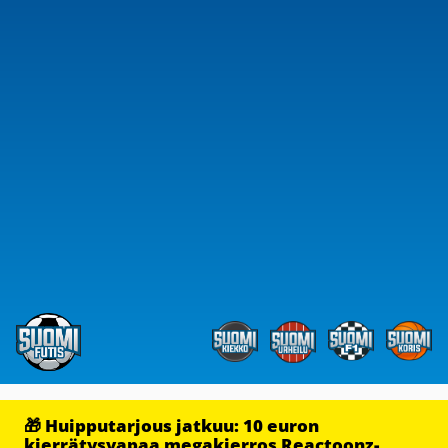
🎁 Huipputarjous jatkuu: 10 euron
kierrätysvapaa megakierros Reactoonz-