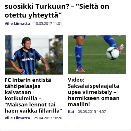
suosikki Turkuun? – ”Sieltä on
otettu yhteyttä”
Ville Liimatta
|
18.05.2017
11:01
Video:
FC Interin entistä
Saksalaispelaajalta
tähtipelaajaa
upea viimeistely –
kaivataan
harmikseen omaan
kotikulmilla –
maaliin!
”Maksan lennot tai
haen vaikka fillarilla”
Kai
|
03.03.2015
14:57
Ville Liimatta
|
25.04.2017
10:26