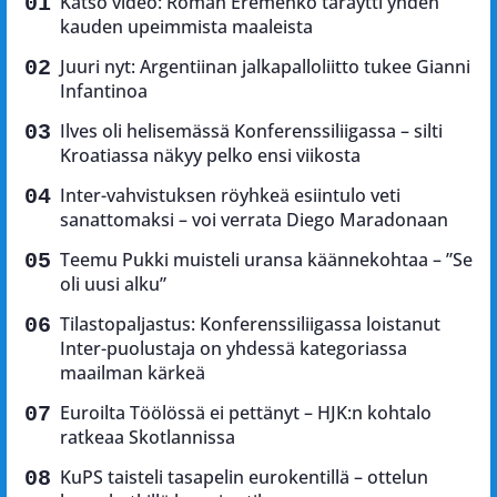
Katso video: Roman Eremenko täräytti yhden
kauden upeimmista maaleista
Juuri nyt: Argentiinan jalkapalloliitto tukee Gianni
Infantinoa
Ilves oli helisemässä Konferenssiliigassa – silti
Kroatiassa näkyy pelko ensi viikosta
Inter-vahvistuksen röyhkeä esiintulo veti
sanattomaksi – voi verrata Diego Maradonaan
Teemu Pukki muisteli uransa käännekohtaa – ”Se
oli uusi alku”
Tilastopaljastus: Konferenssiliigassa loistanut
Inter-puolustaja on yhdessä kategoriassa
maailman kärkeä
Euroilta Töölössä ei pettänyt – HJK:n kohtalo
ratkeaa Skotlannissa
KuPS taisteli tasapelin eurokentillä – ottelun