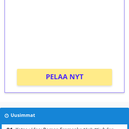
ilmaiskierroksia ilman
kierrätystä!
Talleta 1€
Saat heti 50 ilmaiskierrosta Tuohi 1000 -
peliin (arvo 0,20€ per kierros)!
Ei kierrätysvaatimusta!
PELAA NYT
Uusimmat