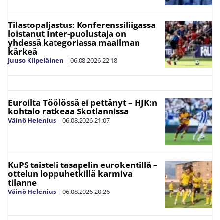
Tilastopaljastus: Konferenssiliigassa
loistanut Inter-puolustaja on
yhdessä kategoriassa maailman
kärkeä
Juuso Kilpeläinen
|
06.08.2026
22:18
Euroilta Töölössä ei pettänyt – HJK:n
kohtalo ratkeaa Skotlannissa
Väinö Helenius
|
06.08.2026
21:07
KuPS taisteli tasapelin eurokentillä –
ottelun loppuhetkillä karmiva
tilanne
Väinö Helenius
|
06.08.2026
20:26