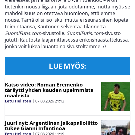
vielä elävät ja meillä on A ja B -vaihtoehdot. – A on
tietenkin nousu liigaan, jota odotamme, mutta myös se
mahdollisuus on otettava huomioon, että emme
nouse. Tämä olisi iso isku, mutta ei seura siihen lopeta
toimintaansa, Kautonen selventää tilannetta
SuomiFutis.com
-sivustolle.
SuomiFutis.com
-sivusto
jututti Kautosta laajamittaisessa erikoishaastattelussa,
jonka voit lukea lauantaina sivustoltamme.
//
LUE MYÖS:
Katso video: Roman Eremenko
täräytti yhden kauden upeimmista
maaleista
Eetu Hellsten
|
07.08.2026
21:13
Juuri nyt: Argentiinan jalkapalloliitto
tukee Gianni Infantinoa
Eetu Hellsten
|
07.08.2026
11:19