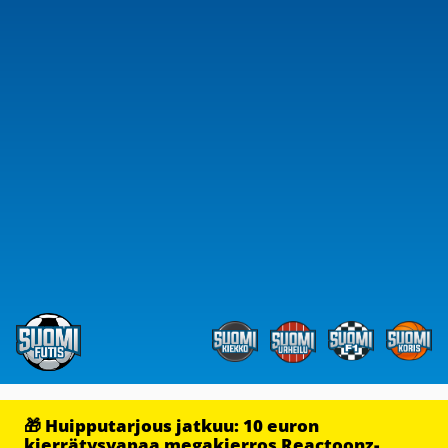
🎁 Huipputarjous jatkuu: 10 euron
kierrätysvapaa megakierros Reactoonz-