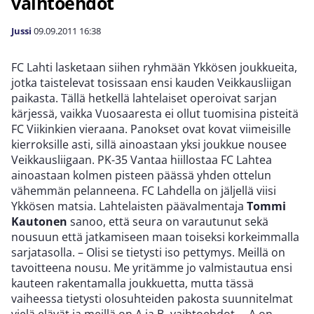
vaihtoehdot
Jussi
09.09.2011
16:38
FC Lahti lasketaan siihen ryhmään Ykkösen joukkueita,
jotka taistelevat tosissaan ensi kauden Veikkausliigan
paikasta. Tällä hetkellä lahtelaiset operoivat sarjan
kärjessä, vaikka Vuosaaresta ei ollut tuomisina pisteitä
FC Viikinkien vieraana. Panokset ovat kovat viimeisille
kierroksille asti, sillä ainoastaan yksi joukkue nousee
Veikkausliigaan. PK-35 Vantaa hiillostaa FC Lahtea
ainoastaan kolmen pisteen päässä yhden ottelun
vähemmän pelanneena. FC Lahdella on jäljellä viisi
Ykkösen matsia. Lahtelaisten päävalmentaja
Tommi
Kautonen
sanoo, että seura on varautunut sekä
nousuun että jatkamiseen maan toiseksi korkeimmalla
sarjatasolla. – Olisi se tietysti iso pettymys. Meillä on
tavoitteena nousu. Me yritämme jo valmistautua ensi
kauteen rakentamalla joukkuetta, mutta tässä
vaiheessa tietysti olosuhteiden pakosta suunnitelmat