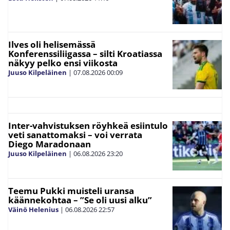
Ilves oli helisemässä
Konferenssiliigassa – silti Kroatiassa
näkyy pelko ensi viikosta
Juuso Kilpeläinen
|
07.08.2026
00:09
Inter-vahvistuksen röyhkeä esiintulo
veti sanattomaksi – voi verrata
Diego Maradonaan
Juuso Kilpeläinen
|
06.08.2026
23:20
Teemu Pukki muisteli uransa
käännekohtaa – ”Se oli uusi alku”
Väinö Helenius
|
06.08.2026
22:57