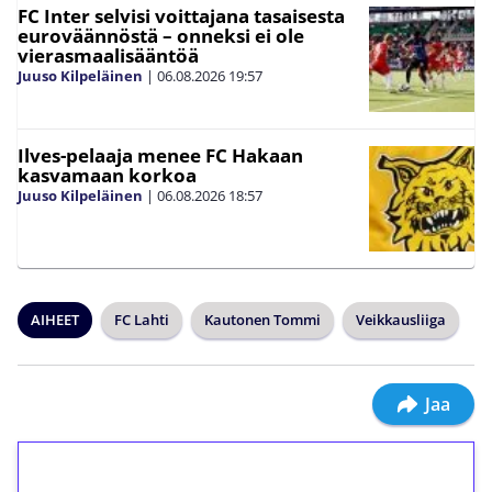
FC Inter selvisi voittajana tasaisesta
euroväännöstä – onneksi ei ole
vierasmaalisääntöä
Juuso Kilpeläinen
|
06.08.2026
19:57
Ilves-pelaaja menee FC Hakaan
kasvamaan korkoa
Juuso Kilpeläinen
|
06.08.2026
18:57
AIHEET
FC Lahti
Kautonen Tommi
Veikkausliiga
Jaa
1€ = 10€ arvosta