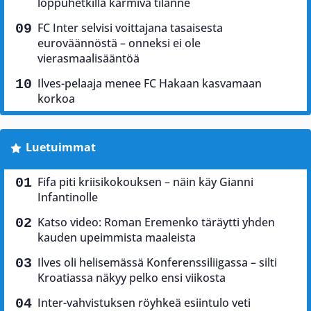
loppuhetkillä karmiva tilanne
FC Inter selvisi voittajana tasaisesta
euroväännöstä – onneksi ei ole
vierasmaalisääntöä
Ilves-pelaaja menee FC Hakaan kasvamaan
korkoa
Luetuimmat
Fifa piti kriisikokouksen – näin käy Gianni
Infantinolle
Katso video: Roman Eremenko täräytti yhden
kauden upeimmista maaleista
Ilves oli helisemässä Konferenssiliigassa – silti
Kroatiassa näkyy pelko ensi viikosta
Inter-vahvistuksen röyhkeä esiintulo veti