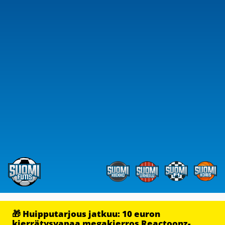
🎁 Huipputarjous jatkuu: 10 euron
kierrätysvapaa megakierros Reactoonz-