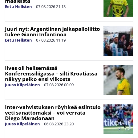
maaleista
Eetu Hellsten
|
07.08.2026
21:13
Juuri nyt: Argentiinan jalkapalloliitto
tukee Gianni Infantinoa
Eetu Hellsten
|
07.08.2026
11:19
Ilves oli helisemässä
Konferenssiliigassa – silti Kroatiassa
näkyy pelko ensi viikosta
Juuso Kilpeläinen
|
07.08.2026
00:09
Inter-vahvistuksen röyhkeä esiintulo
veti sanattomaksi – voi verrata
Diego Maradonaan
Juuso Kilpeläinen
|
06.08.2026
23:20