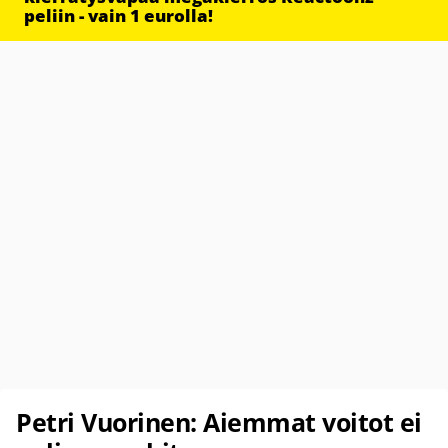
peliin - vain 1 eurolla!
Petri Vuorinen: Aiemmat voitot ei