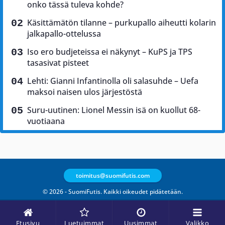
onko tässä tuleva kohde?
Käsittämätön tilanne – purkupallo aiheutti kolarin
jalkapallo-ottelussa
Iso ero budjeteissa ei näkynyt – KuPS ja TPS
tasasivat pisteet
Lehti: Gianni Infantinolla oli salasuhde – Uefa
maksoi naisen ulos järjestöstä
Suru-uutinen: Lionel Messin isä on kuollut 68-
vuotiaana
toimitus@suomifutis.com
© 2026 - SuomiFutis. Kaikki oikeudet pidätetään.
Etusivu
Luetuimmat
Uusimmat
Valikko