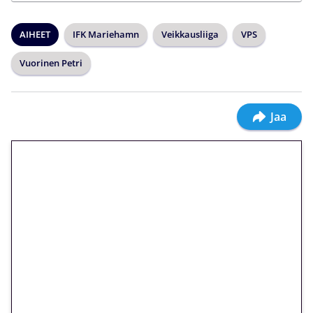
AIHEET
IFK Mariehamn
Veikkausliiga
VPS
Vuorinen Petri
Jaa
🎁 Huipputarjous jatkuu: 10
euron kierrätysvapaa
megakierros Reactoonz-
peliin – vain 1 eurolla!
Peli: Reactoonz
Vain uusille asiakkaille!