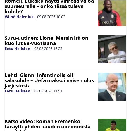
Romelu Lukaku näytti vihreää valoa
suurseuralle – onko tässä tuleva
kohde?
Väinö Helenius
|
09.08.2026
10:02
Suru-uutinen: Lionel Messin isä on
kuollut 68-vuotiaana
Eetu Hellsten
|
08.08.2026
16:23
Lehti: Gianni Infantinolla oli
salasuhde – Uefa maksoi naisen ulos
järjestöstä
Eetu Hellsten
|
08.08.2026
11:51
Katso video: Roman Eremenko
täräytti yhden kauden upeimmista