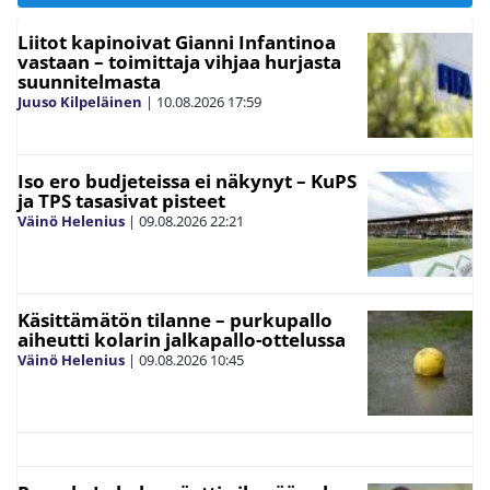
Liitot kapinoivat Gianni Infantinoa
vastaan – toimittaja vihjaa hurjasta
suunnitelmasta
Juuso Kilpeläinen
|
10.08.2026
17:59
Iso ero budjeteissa ei näkynyt – KuPS
ja TPS tasasivat pisteet
Väinö Helenius
|
09.08.2026
22:21
Käsittämätön tilanne – purkupallo
aiheutti kolarin jalkapallo-ottelussa
Väinö Helenius
|
09.08.2026
10:45