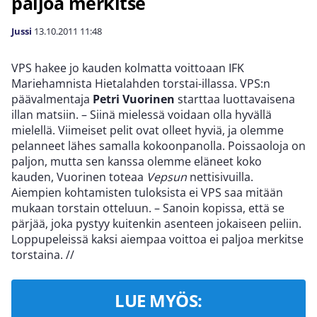
paljoa merkitse
Jussi
13.10.2011
11:48
VPS hakee jo kauden kolmatta voittoaan IFK
Mariehamnista Hietalahden torstai-illassa. VPS:n
päävalmentaja
Petri Vuorinen
starttaa luottavaisena
illan matsiin. – Siinä mielessä voidaan olla hyvällä
mielellä. Viimeiset pelit ovat olleet hyviä, ja olemme
pelanneet lähes samalla kokoonpanolla. Poissaoloja on
paljon, mutta sen kanssa olemme eläneet koko
kauden, Vuorinen toteaa
Vepsun
nettisivuilla.
Aiempien kohtamisten tuloksista ei VPS saa mitään
mukaan torstain otteluun. – Sanoin kopissa, että se
pärjää, joka pystyy kuitenkin asenteen jokaiseen peliin.
Loppupeleissä kaksi aiempaa voittoa ei paljoa merkitse
torstaina.
//
LUE MYÖS: