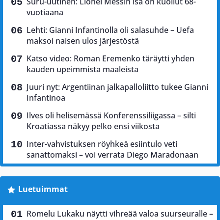
Suru-uutinen: Lionel Messin isä on kuollut 68-
vuotiaana
Lehti: Gianni Infantinolla oli salasuhde – Uefa
maksoi naisen ulos järjestöstä
Katso video: Roman Eremenko täräytti yhden
kauden upeimmista maaleista
Juuri nyt: Argentiinan jalkapalloliitto tukee Gianni
Infantinoa
Ilves oli helisemässä Konferenssiliigassa – silti
Kroatiassa näkyy pelko ensi viikosta
Inter-vahvistuksen röyhkeä esiintulo veti
sanattomaksi – voi verrata Diego Maradonaan
Luetuimmat
Romelu Lukaku näytti vihreää valoa suurseuralle –