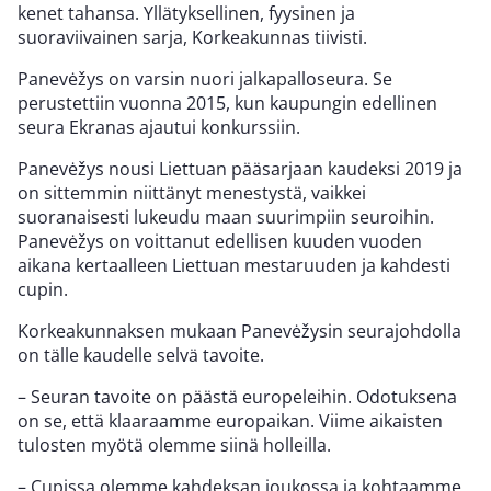
kenet tahansa. Yllätyksellinen, fyysinen ja
suoraviivainen sarja, Korkeakunnas tiivisti.
Panevėžys on varsin nuori jalkapalloseura. Se
perustettiin vuonna 2015, kun kaupungin edellinen
seura Ekranas ajautui konkurssiin.
Panevėžys nousi Liettuan pääsarjaan kaudeksi 2019 ja
on sittemmin niittänyt menestystä, vaikkei
suoranaisesti lukeudu maan suurimpiin seuroihin.
Panevėžys on voittanut edellisen kuuden vuoden
aikana kertaalleen Liettuan mestaruuden ja kahdesti
cupin.
Korkeakunnaksen mukaan Panevėžysin seurajohdolla
on tälle kaudelle selvä tavoite.
– Seuran tavoite on päästä europeleihin. Odotuksena
on se, että klaaraamme europaikan. Viime aikaisten
tulosten myötä olemme siinä holleilla.
– Cupissa olemme kahdeksan joukossa ja kohtaamme