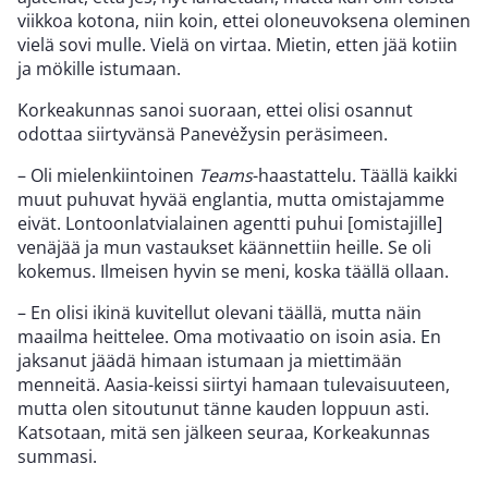
viikkoa kotona, niin koin, ettei oloneuvoksena oleminen
vielä sovi mulle. Vielä on virtaa. Mietin, etten jää kotiin
ja mökille istumaan.
Korkeakunnas sanoi suoraan, ettei olisi osannut
odottaa siirtyvänsä Panevėžysin peräsimeen.
– Oli mielenkiintoinen
Teams
-haastattelu. Täällä kaikki
muut puhuvat hyvää englantia, mutta omistajamme
eivät. Lontoonlatvialainen agentti puhui [omistajille]
venäjää ja mun vastaukset käännettiin heille. Se oli
kokemus. Ilmeisen hyvin se meni, koska täällä ollaan.
– En olisi ikinä kuvitellut olevani täällä, mutta näin
maailma heittelee. Oma motivaatio on isoin asia. En
jaksanut jäädä himaan istumaan ja miettimään
menneitä. Aasia-keissi siirtyi hamaan tulevaisuuteen,
mutta olen sitoutunut tänne kauden loppuun asti.
Katsotaan, mitä sen jälkeen seuraa, Korkeakunnas
summasi.