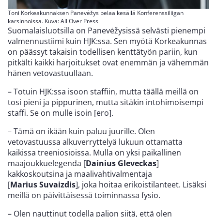
Toni Korkeakunnaksen Panevėžys pelaa kesällä Konferenssiliigan
karsinnoissa. Kuva: All Over Press
Suomalaisluotsilla on Panevėžysissä selvästi pienempi
valmennustiimi kuin HJK:ssa. Sen myötä Korkeakunnas
on päässyt takaisin todellisen kenttätyön pariin, kun
pitkälti kaikki harjoitukset ovat enemmän ja vähemmän
hänen vetovastuullaan.
– Totuin HJK:ssa isoon staffiin, mutta täällä meillä on
tosi pieni ja pippurinen, mutta sitäkin intohimoisempi
staffi. Se on mulle isoin [ero].
– Tämä on ikään kuin paluu juurille. Olen
vetovastuussa alkuverryttelyä lukuun ottamatta
kaikissa treeniosioissa. Mulla on yksi paikallinen
maajoukkuelegenda [
Dainius Gleveckas
]
kakkoskoutsina ja maalivahtivalmentaja
[
Marius Suvaizdis
], joka hoitaa erikoistilanteet. Lisäksi
meillä on päivittäisessä toiminnassa fysio.
– Olen nauttinut todella paljon siitä, että olen