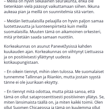
– Meillä on hyvin sekalainen seurakunta, enkä ole
tietenkään vielä päässyt vaikuttamaan siihen. Ikkuna
aukeaa pian ja meillä on suunnitelmia sitä varten.
– Meidän liettualaisilla pelaajilla on hyvin paljon samaa
luotettavuutta ja luonteenpiirteitä kuin meillä
suomalaisilla. Muuten tämä on aikamoinen orkesteri,
mitä yritetään saada samaan nuottiin.
Korkeakunnas on asunut Panevėžysissä kahden
kuukauden ajan. Korkeakunnas on viihtynyt Liettuassa
ja on positiivisesti yllättynyt uudesta
kotikaupungistaan.
– En oikein tiennyt, mihin olen tulossa. Me suomalaiset
tunnemme Tallinnan ja Riiankin, mutta jostain syystä
tänne ei ole juurikaan eksytty.
– En tiennyt mitä odottaa, mutta pitää sanoa, että
tämä on ollut sataprosenttisesti positiivinen yllätys. Se,
miten länsimaista täällä on, ja miten kaikki toimii. Olen
ollut Suomen Chicagossa ja tämä on kuulemma ollut