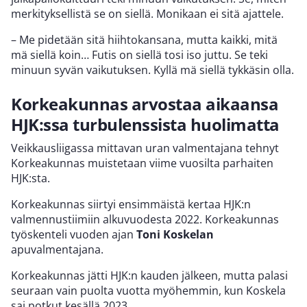
merkityksellistä se on siellä. Monikaan ei sitä ajattele.
– Me pidetään sitä hiihtokansana, mutta kaikki, mitä
mä siellä koin… Futis on siellä tosi iso juttu. Se teki
minuun syvän vaikutuksen. Kyllä mä siellä tykkäsin olla.
Korkeakunnas arvostaa aikaansa
HJK:ssa turbulenssista huolimatta
Veikkausliigassa mittavan uran valmentajana tehnyt
Korkeakunnas muistetaan viime vuosilta parhaiten
HJK:sta.
Korkeakunnas siirtyi ensimmäistä kertaa HJK:n
valmennustiimiin alkuvuodesta 2022. Korkeakunnas
työskenteli vuoden ajan
Toni Koskelan
apuvalmentajana.
Korkeakunnas jätti HJK:n kauden jälkeen, mutta palasi
seuraan vain puolta vuotta myöhemmin, kun Koskela
sai potkut kesällä 2023.