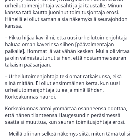
urheilutoimenjohtaja väsähti ja jäi taustalle. Minun
kanssa tätä kautta juoninut toimitusjohtaja erosi.
Hänellä ei ollut samanlaisia näkemyksiä seurajohdon
kanssa.
– Pikku hiljaa kävi ilmi, että uusi urheilutoimenjohtaja
haluaa oman kaverinsa siihen [päävalmentajan
paikalle]. Hommat jäivät vähän kesken. Mulla oli virtaa
ja olin valmistautunut siihen, että nostamme seuran
takaisin pääsarjaan.
– Urheilutoimenjohtaja teki omat ratkaisunsa, eikä
siinä mitään. Ei ollut ensimmäinen kerta, kun uusi
urheilutoimenjohtaja tulee ja minä lähden,
Korkeakunnas nauroi.
Korkeakunnas antoi ymmärtää osanneensa odottaa,
että hänen tilanteensa Haugesundin peräsimessä
saattaisi muuttua, kun seuran toimitusjohtaja erosi.
– Meillä oli ihan selkeä näkemys siitä, miten tämä tulisi