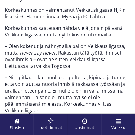
Korkeakunnas on valmentanut Veikkausliigassa HJK:n
lisäksi FC Hämeenlinnaa, MyPaa ja FC Lahtea.
Korkeakunnas saatetaan nähdä vielä jonain päivänä
Veikkausliigassa, mutta nyt fokus on ulkomailla.
– Olen kokenut ja nähnyt aika paljon Veikkausliigassa,
mutta
never say never
. Rakastan tätä työtä. Ihmiset
ovat ihmisiä – ovat he sitten Veikkausliigassa,
Liettuassa tai vaikka Togossa.
– Niin pitkään, kun mulla on poltetta, kipinää ja tunne,
että voin auttaa nuoria ihmisiä rakkaassa työssään ja
urallaan eteenpäin… Ei mulle ole niin väliä, missä mä
valmennan. En sano ei, mutta nyt se ei ole
päällimmäisenä mielessä, Korkeakunnas viittasi
Veikkausliigaan.
Tuukka Ikkeläjärvi
Etusivu
Luetuimmat
Uusimmat
Valikko