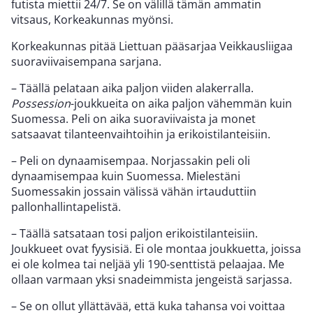
futista miettii 24/7. Se on välillä tämän ammatin
vitsaus, Korkeakunnas myönsi.
Korkeakunnas pitää Liettuan pääsarjaa Veikkausliigaa
suoraviivaisempana sarjana.
– Täällä pelataan aika paljon viiden alakerralla.
Possession
-joukkueita on aika paljon vähemmän kuin
Suomessa. Peli on aika suoraviivaista ja monet
satsaavat tilanteenvaihtoihin ja erikoistilanteisiin.
– Peli on dynaamisempaa. Norjassakin peli oli
dynaamisempaa kuin Suomessa. Mielestäni
Suomessakin jossain välissä vähän irtauduttiin
pallonhallintapelistä.
– Täällä satsataan tosi paljon erikoistilanteisiin.
Joukkueet ovat fyysisiä. Ei ole montaa joukkuetta, joissa
ei ole kolmea tai neljää yli 190-senttistä pelaajaa. Me
ollaan varmaan yksi snadeimmista jengeistä sarjassa.
– Se on ollut yllättävää, että kuka tahansa voi voittaa