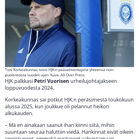
Toni Korkeakunnas toimi HJK:n päävalmentajana yhteensä noin
puolentoista vuoden ajan. Kuva: All Over Press
HJK palkkasi
Petri Vuorisen
urheilujohtajakseen
loppuvuodesta 2024.
Korkeakunnas sai potkut HJK:n peräsimestä toukokuun
alussa 2025, kun joukkue oli pelannut heikon
alkukauden.
– Mä en ainakaan saanut ihan kiinni siitä, mihin
suuntaan seuraa haluttiin viedä. Hankinnat eivät oikein
onnistuneet, emmekä pystyneet vahvistamaan