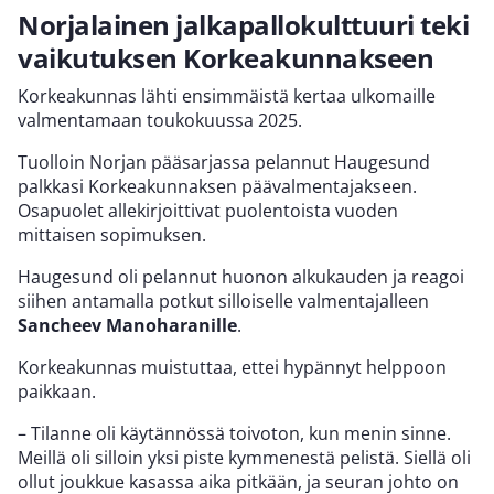
Norjalainen jalkapallokulttuuri teki
vaikutuksen Korkeakunnakseen
Korkeakunnas lähti ensimmäistä kertaa ulkomaille
valmentamaan toukokuussa 2025.
Tuolloin Norjan pääsarjassa pelannut Haugesund
palkkasi Korkeakunnaksen päävalmentajakseen.
Osapuolet allekirjoittivat puolentoista vuoden
mittaisen sopimuksen.
Haugesund oli pelannut huonon alkukauden ja reagoi
siihen antamalla potkut silloiselle valmentajalleen
Sancheev
Manoharanille
.
Korkeakunnas muistuttaa, ettei hypännyt helppoon
paikkaan.
– Tilanne oli käytännössä toivoton, kun menin sinne.
Meillä oli silloin yksi piste kymmenestä pelistä. Siellä oli
ollut joukkue kasassa aika pitkään, ja seuran johto on