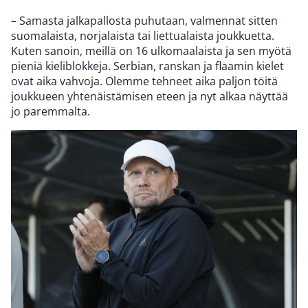
– Samasta jalkapallosta puhutaan, valmennat sitten
suomalaista, norjalaista tai liettualaista joukkuetta.
Kuten sanoin, meillä on 16 ulkomaalaista ja sen myötä
pieniä kieliblokkeja. Serbian, ranskan ja flaamin kielet
ovat aika vahvoja. Olemme tehneet aika paljon töitä
joukkueen yhtenäistämisen eteen ja nyt alkaa näyttää
jo paremmalta.