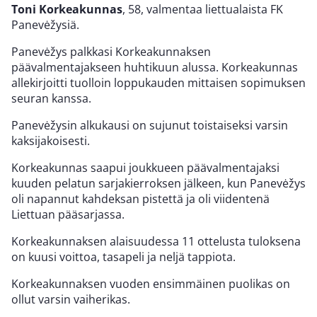
Toni Korkeakunnas
, 58, valmentaa liettualaista FK
Panevėžysiä.
Panevėžys palkkasi Korkeakunnaksen
päävalmentajakseen huhtikuun alussa. Korkeakunnas
allekirjoitti tuolloin loppukauden mittaisen sopimuksen
seuran kanssa.
Panevėžysin alkukausi on sujunut toistaiseksi varsin
kaksijakoisesti.
Korkeakunnas saapui joukkueen päävalmentajaksi
kuuden pelatun sarjakierroksen jälkeen, kun Panevėžys
oli napannut kahdeksan pistettä ja oli viidentenä
Liettuan pääsarjassa.
Korkeakunnaksen alaisuudessa 11 ottelusta tuloksena
on kuusi voittoa, tasapeli ja neljä tappiota.
Korkeakunnaksen vuoden ensimmäinen puolikas on
ollut varsin vaiherikas.