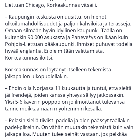
Liettuan Chicago, Korkeakunnas vitsaili.
– Kaupungin keskusta on uusittu, on hienot
ulkoilumahdollisuudet ja paljon kahviloita ja terasseja.
Omaan silmään hyvin idyllinen kaupunki. Täällä on
kuitenkin 90 000 asukasta ja Panevėžys on ikään kuin
Pohjois-Liettuan pääkaupunki. Ihmiset puhuvat todella
hyvää englantia. Ei ole mitään valittamista,
Korkeakunnas iloitsi.
Korkeakunnas on löytänyt itselleen tekemistä
jalkapallon ulkopuolellakin.
– Ehdin olla Norjassa 11 kuukautta ja tuntui, että sieltä
jäi frendejä, joiden kanssa yhteys säilyy jatkossakin.
Yksi 5-6 kaverin poppoo on jo ilmoittanut tulevansa
tänne moikkaamaan myöhemmin kesällä.
– Pelasin siellä tiiviisti padelia ja olen päässyt täälläkin
padel-piireihin. On vähän muutakin tekemistä kuin vain
jalkapalloa. Muuten tulee seinät vastaan, jos pelkkää