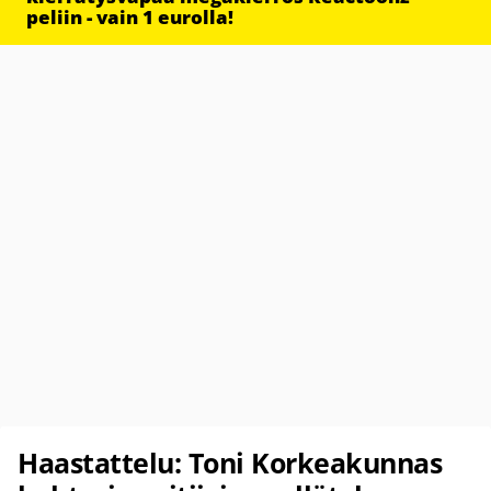
peliin - vain 1 eurolla!
Haastattelu: Toni Korkeakunnas