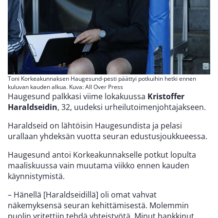
Toni Korkeakunnaksen Haugesund-pesti päättyi potkuihin hetki ennen
kuluvan kauden alkua. Kuva: All Over Press
Haugesund palkkasi viime lokakuussa
Kristoffer
Haraldseidin
, 32, uudeksi urheilutoimenjohtajakseen.
Haraldseid on lähtöisin Haugesundista ja pelasi
urallaan yhdeksän vuotta seuran edustusjoukkueessa.
Haugesund antoi Korkeakunnakselle potkut lopulta
maaliskuussa vain muutama viikko ennen kauden
käynnistymistä.
– Hänellä [Haraldseidillä] oli omat vahvat
näkemyksensä seuran kehittämisestä. Molemmin
puolin yritettiin tehdä yhteistyötä. Minut hankkinut