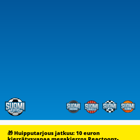
🎁 Huipputarjous jatkuu: 10 euron
kierrätysvapaa megakierros Reactoonz-