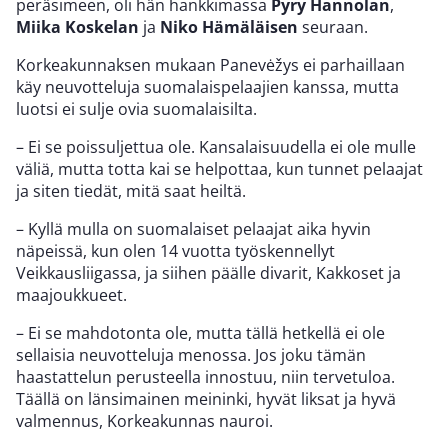
peräsimeen, oli hän hankkimassa
Pyry
Hannolan
,
Miika Koskelan
ja
Niko Hämäläisen
seuraan.
Korkeakunnaksen mukaan Panevėžys ei parhaillaan
käy neuvotteluja suomalaispelaajien kanssa, mutta
luotsi ei sulje ovia suomalaisilta.
– Ei se poissuljettua ole. Kansalaisuudella ei ole mulle
väliä, mutta totta kai se helpottaa, kun tunnet pelaajat
ja siten tiedät, mitä saat heiltä.
– Kyllä mulla on suomalaiset pelaajat aika hyvin
näpeissä, kun olen 14 vuotta työskennellyt
Veikkausliigassa, ja siihen päälle divarit, Kakkoset ja
maajoukkueet.
– Ei se mahdotonta ole, mutta tällä hetkellä ei ole
sellaisia neuvotteluja menossa. Jos joku tämän
haastattelun perusteella innostuu, niin tervetuloa.
Täällä on länsimainen meininki, hyvät liksat ja hyvä
valmennus, Korkeakunnas nauroi.