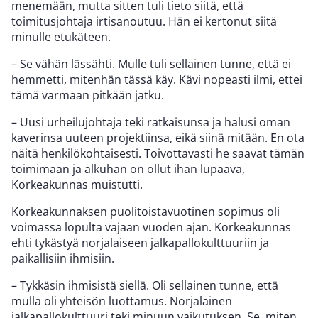
menemään, mutta sitten tuli tieto siitä, että
toimitusjohtaja irtisanoutuu. Hän ei kertonut siitä
minulle etukäteen.
– Se vähän lässähti. Mulle tuli sellainen tunne, että ei
hemmetti, mitenhän tässä käy. Kävi nopeasti ilmi, ettei
tämä varmaan pitkään jatku.
– Uusi urheilujohtaja teki ratkaisunsa ja halusi oman
kaverinsa uuteen projektiinsa, eikä siinä mitään. En ota
näitä henkilökohtaisesti. Toivottavasti he saavat tämän
toimimaan ja alkuhan on ollut ihan lupaava,
Korkeakunnas muistutti.
Korkeakunnaksen puolitoistavuotinen sopimus oli
voimassa lopulta vajaan vuoden ajan. Korkeakunnas
ehti tykästyä norjalaiseen jalkapallokulttuuriin ja
paikallisiin ihmisiin.
– Tykkäsin ihmisistä siellä. Oli sellainen tunne, että
mulla oli yhteisön luottamus. Norjalainen
jalkapallokulttuuri teki minuun vaikutuksen. Se, miten