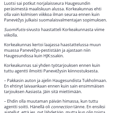
Luotsi sai potkut norjalaisseura Haugesundin
peräsimestä maaliskuun alussa. Korkeakunnas ehti
olla vain kolmisen viikkoa ilman seuraa ennen kuin
Panevėžys julkaisi suomalaisvalmentajan sopimuksen.
SuomiFutis
-sivusto haastatteli Korkeakunnasta viime
viikolla.
Korkeakunnas kertoi laajassa haastattelussa muun
muassa Panevėžys-pestistään ja ajastaan niin
Haugesundissa kuin HJK:ssakin.
Korkeakunnas sai yhden työtarjouksen ennen kuin
tuttu agentti ilmoitti Panevėžysin kiinnostuksesta.
– Pakkasin auton ja ajelin Haugesundista Tukholmaan.
En ehtinyt laivaankaan ennen kuin sain ensimmäisen
tarjouksen Aasiasta. Jäin sitä miettimään.
– Ehdin olla muutaman päivän himassa, kun tuttu
agentti soitti. Hänellä oli
connection
tänne. En ensiksi
ajatellut, että jes, nyt lähdetään, mutta kun olin toista