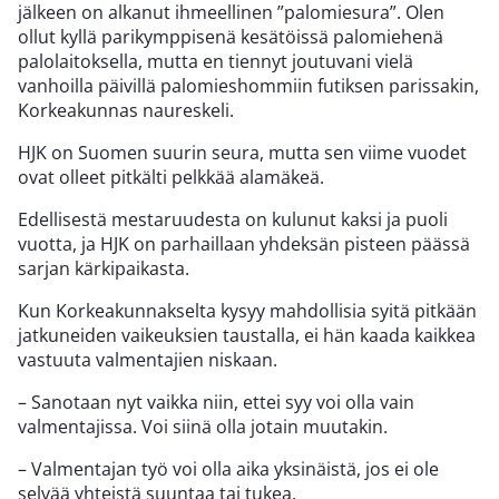
jälkeen on alkanut ihmeellinen ”palomiesura”. Olen
ollut kyllä parikymppisenä kesätöissä palomiehenä
palolaitoksella, mutta en tiennyt joutuvani vielä
vanhoilla päivillä palomieshommiin futiksen parissakin,
Korkeakunnas naureskeli.
HJK on Suomen suurin seura, mutta sen viime vuodet
ovat olleet pitkälti pelkkää alamäkeä.
Edellisestä mestaruudesta on kulunut kaksi ja puoli
vuotta, ja HJK on parhaillaan yhdeksän pisteen päässä
sarjan kärkipaikasta.
Kun Korkeakunnakselta kysyy mahdollisia syitä pitkään
jatkuneiden vaikeuksien taustalla, ei hän kaada kaikkea
vastuuta valmentajien niskaan.
– Sanotaan nyt vaikka niin, ettei syy voi olla vain
valmentajissa. Voi siinä olla jotain muutakin.
– Valmentajan työ voi olla aika yksinäistä, jos ei ole
selvää yhteistä suuntaa tai tukea.