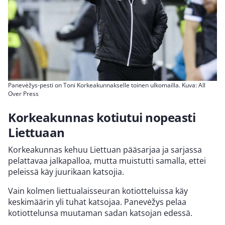
Panevėžys-pesti on Toni Korkeakunnakselle toinen ulkomailla. Kuva: All
Over Press
Korkeakunnas kotiutui nopeasti
Liettuaan
Korkeakunnas kehuu Liettuan pääsarjaa ja sarjassa
pelattavaa jalkapalloa, mutta muistutti samalla, ettei
peleissä käy juurikaan katsojia.
Vain kolmen liettualaisseuran kotiotteluissa käy
keskimäärin yli tuhat katsojaa. Panevėžys pelaa
kotiottelunsa muutaman sadan katsojan edessä.