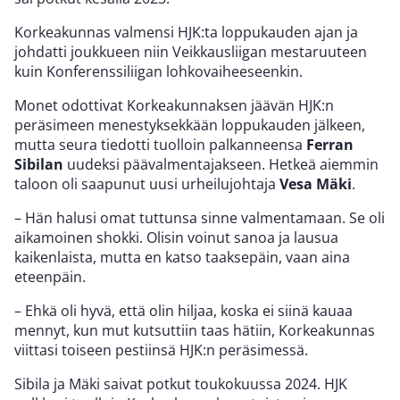
Korkeakunnas valmensi HJK:ta loppukauden ajan ja
johdatti joukkueen niin Veikkausliigan mestaruuteen
kuin Konferenssiliigan lohkovaiheeseenkin.
Monet odottivat Korkeakunnaksen jäävän HJK:n
peräsimeen menestyksekkään loppukauden jälkeen,
mutta seura tiedotti tuolloin palkanneensa
Ferran
Sibilan
uudeksi päävalmentajakseen. Hetkeä aiemmin
taloon oli saapunut uusi urheilujohtaja
Vesa Mäki
.
– Hän halusi omat tuttunsa sinne valmentamaan. Se oli
aikamoinen shokki. Olisin voinut sanoa ja lausua
kaikenlaista, mutta en katso taaksepäin, vaan aina
eteenpäin.
– Ehkä oli hyvä, että olin hiljaa, koska ei siinä kauaa
mennyt, kun mut kutsuttiin taas hätiin, Korkeakunnas
viittasi toiseen pestiinsä HJK:n peräsimessä.
Sibila ja Mäki saivat potkut toukokuussa 2024. HJK