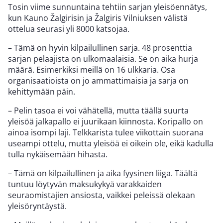
Tosin viime sunnuntaina tehtiin sarjan yleisöennätys,
kun Kauno
Žalgirisin ja Žalgiris Vilniuksen välistä
ottelua seurasi yli 8000 katsojaa.
– Tämä on hyvin kilpailullinen sarja. 48 prosenttia
sarjan pelaajista on ulkomaalaisia. Se on aika hurja
määrä. Esimerkiksi meillä on 16 ulkkaria. Osa
organisaatioista on jo ammattimaisia ja sarja on
kehittymään päin.
– Pelin tasoa ei voi vähätellä, mutta täällä suurta
yleisöä jalkapallo ei juurikaan kiinnosta. Koripallo on
ainoa isompi laji. Telkkarista tulee viikottain suorana
useampi ottelu, mutta yleisöä ei oikein ole, eikä kadulla
tulla nykäisemään hihasta.
– Tämä on kilpailullinen ja aika fyysinen liiga. Täältä
tuntuu löytyvän maksukykyä varakkaiden
seuraomistajien ansiosta, vaikkei peleissä olekaan
yleisöryntäystä.