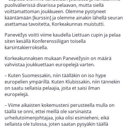
puolivälierissä divarissa pelaavan, mutta siellä
voittamattoman joukkueen. Olemme pystyneet
kääntämään [kurssin] ja olemme ainakin lähellä seuran
asettamaa tavoitetta, Korkeakunnas muistutti.
Panevėžys voitti viime kaudella Liettuan cupin ja pelaa
siten kesällä Konferenssiliigan toisella
karsintakierroksella.
Korkeakunnaksen mukaan Panevėžysin on määrä
vahvistaa joukkuettaan europelejä varten.
– Kuten Suomessakin, niin täälläkin on iso hype
europelien ympärillä. Kuten Klubissakin, niin tännekin
on saatu sellaisia pelaajia, joita et saisi ilman
europelejä.
– Viime aikaisten kokemusteni perusteella mulla on
täällä se onni, ettei meillä ole varsinaista
urheilutoimenjohtajaa, joka olisi esimieheni, eikä
sellaista ole tulossa, joten saatan pysyäkin täällä