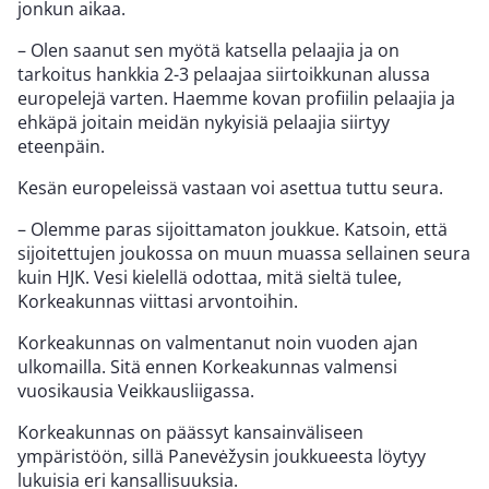
jonkun aikaa.
– Olen saanut sen myötä katsella pelaajia ja on
tarkoitus hankkia 2-3 pelaajaa siirtoikkunan alussa
europelejä varten. Haemme kovan profiilin pelaajia ja
ehkäpä joitain meidän nykyisiä pelaajia siirtyy
eteenpäin.
Kesän europeleissä vastaan voi asettua tuttu seura.
– Olemme paras sijoittamaton joukkue. Katsoin, että
sijoitettujen joukossa on muun muassa sellainen seura
kuin HJK. Vesi kielellä odottaa, mitä sieltä tulee,
Korkeakunnas viittasi arvontoihin.
Korkeakunnas on valmentanut noin vuoden ajan
ulkomailla. Sitä ennen Korkeakunnas valmensi
vuosikausia Veikkausliigassa.
Korkeakunnas on päässyt kansainväliseen
ympäristöön, sillä Panevėžysin joukkueesta löytyy
lukuisia eri kansallisuuksia.