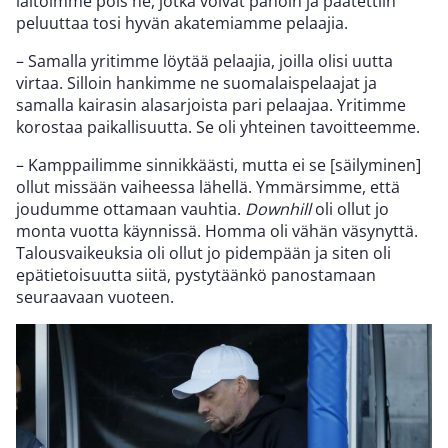
laitoimme pois ne, jotka voivat pahoin ja päätettiin
peluuttaa tosi hyvän akatemiamme pelaajia.
– Samalla yritimme löytää pelaajia, joilla olisi uutta
virtaa. Silloin hankimme ne suomalaispelaajat ja
samalla kairasin alasarjoista pari pelaajaa. Yritimme
korostaa paikallisuutta. Se oli yhteinen tavoitteemme.
– Kamppailimme sinnikkäästi, mutta ei se [säilyminen]
ollut missään vaiheessa lähellä. Ymmärsimme, että
joudumme ottamaan vauhtia.
Downhill
oli ollut jo
monta vuotta käynnissä. Homma oli vähän väsynyttä.
Talousvaikeuksia oli ollut jo pidempään ja siten oli
epätietoisuutta siitä, pystytäänkö panostamaan
seuraavaan vuoteen.