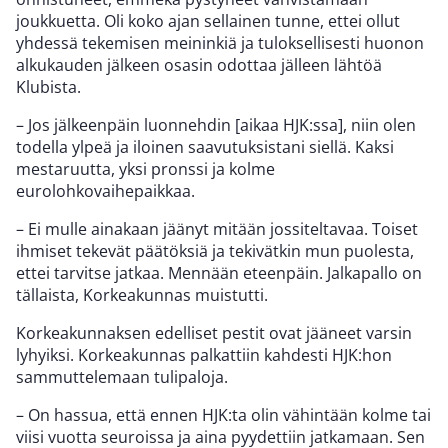
joukkuetta. Oli koko ajan sellainen tunne, ettei ollut
yhdessä tekemisen meininkiä ja tuloksellisesti huonon
alkukauden jälkeen osasin odottaa jälleen lähtöä
Klubista.
– Jos jälkeenpäin luonnehdin [aikaa HJK:ssa], niin olen
todella ylpeä ja iloinen saavutuksistani siellä. Kaksi
mestaruutta, yksi pronssi ja kolme
eurolohkovaihepaikkaa.
– Ei mulle ainakaan jäänyt mitään jossiteltavaa. Toiset
ihmiset tekevät päätöksiä ja tekivätkin mun puolesta,
ettei tarvitse jatkaa. Mennään eteenpäin. Jalkapallo on
tällaista, Korkeakunnas muistutti.
Korkeakunnaksen edelliset pestit ovat jääneet varsin
lyhyiksi. Korkeakunnas palkattiin kahdesti HJK:hon
sammuttelemaan tulipaloja.
– On hassua, että ennen HJK:ta olin vähintään kolme tai
viisi vuotta seuroissa ja aina pyydettiin jatkamaan. Sen