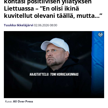
kohtasi positiivisen yllätyksen
Liettuassa – ”En olisi ikinä
kuvitellut olevani täällä, mutta…”
Tuukka Ikkeläjärvi
02.06.2026
08:00
Kuva:
All Over Press