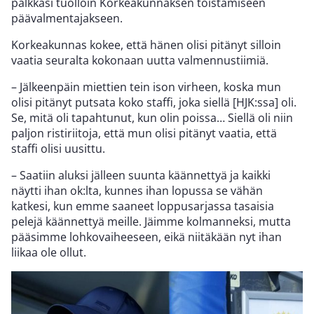
palkkasi tuolloin Korkeakunnaksen toistamiseen
päävalmentajakseen.
Korkeakunnas kokee, että hänen olisi pitänyt silloin
vaatia seuralta kokonaan uutta valmennustiimiä.
– Jälkeenpäin miettien tein ison virheen, koska mun
olisi pitänyt putsata koko staffi, joka siellä [HJK:ssa] oli.
Se, mitä oli tapahtunut, kun olin poissa… Siellä oli niin
paljon ristiriitoja, että mun olisi pitänyt vaatia, että
staffi olisi uusittu.
– Saatiin aluksi jälleen suunta käännettyä ja kaikki
näytti ihan ok:lta, kunnes ihan lopussa se vähän
katkesi, kun emme saaneet loppusarjassa tasaisia
pelejä käännettyä meille. Jäimme kolmanneksi, mutta
pääsimme lohkovaiheeseen, eikä niitäkään nyt ihan
liikaa ole ollut.