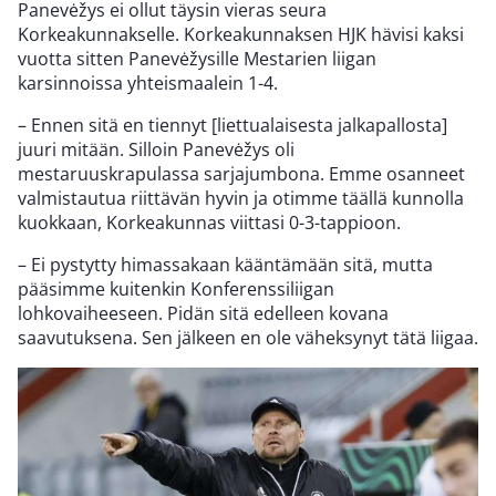
Panevėžys ei ollut täysin vieras seura
Korkeakunnakselle. Korkeakunnaksen HJK hävisi kaksi
vuotta sitten Panevėžysille Mestarien liigan
karsinnoissa yhteismaalein 1-4.
– Ennen sitä en tiennyt [liettualaisesta jalkapallosta]
juuri mitään. Silloin Panevėžys oli
mestaruuskrapulassa sarjajumbona. Emme osanneet
valmistautua riittävän hyvin ja otimme täällä kunnolla
kuokkaan, Korkeakunnas viittasi 0-3-tappioon.
– Ei pystytty himassakaan kääntämään sitä, mutta
pääsimme kuitenkin Konferenssiliigan
lohkovaiheeseen. Pidän sitä edelleen kovana
saavutuksena. Sen jälkeen en ole väheksynyt tätä liigaa.