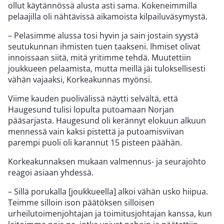
ollut käytännössä alusta asti sama. Kokeneimmilla
pelaajilla oli nähtävissä aikamoista kilpailuväsymystä.
– Pelasimme alussa tosi hyvin ja sain jostain syystä
seutukunnan ihmisten tuen taakseni. Ihmiset olivat
innoissaan siitä, mitä yritimme tehdä. Muutettiin
joukkueen pelaamista, mutta meillä jäi tuloksellisesti
vähän vajaaksi, Korkeakunnas myönsi.
Viime kauden puolivälissä näytti selvältä, että
Haugesund tulisi lopulta putoamaan Norjan
pääsarjasta. Haugesund oli kerännyt elokuun alkuun
mennessä vain kaksi pistettä ja putoamisviivan
parempi puoli oli karannut 15 pisteen päähän.
Korkeakunnaksen mukaan valmennus- ja seurajohto
reagoi asiaan yhdessä.
– Sillä porukalla [joukkueella] alkoi vähän usko hiipua.
Teimme silloin ison päätöksen silloisen
urheilutoimenjohtajan ja toimitusjohtajan kanssa, kun