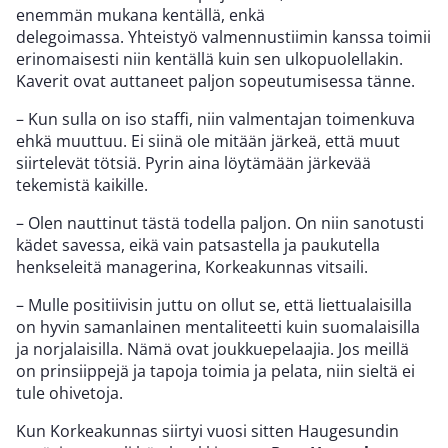
enemmän mukana kentällä, enkä
delegoimassa. Yhteistyö valmennustiimin kanssa toimii
erinomaisesti niin kentällä kuin sen ulkopuolellakin.
Kaverit ovat auttaneet paljon sopeutumisessa tänne.
– Kun sulla on iso staffi, niin valmentajan toimenkuva
ehkä muuttuu. Ei siinä ole mitään järkeä, että muut
siirtelevät tötsiä. Pyrin aina löytämään järkevää
tekemistä kaikille.
– Olen nauttinut tästä todella paljon. On niin sanotusti
kädet savessa, eikä vain patsastella ja paukutella
henkseleitä managerina, Korkeakunnas vitsaili.
– Mulle positiivisin juttu on ollut se, että liettualaisilla
on hyvin samanlainen mentaliteetti kuin suomalaisilla
ja norjalaisilla. Nämä ovat joukkuepelaajia. Jos meillä
on prinsiippejä ja tapoja toimia ja pelata, niin sieltä ei
tule ohivetoja.
Kun Korkeakunnas siirtyi vuosi sitten Haugesundin