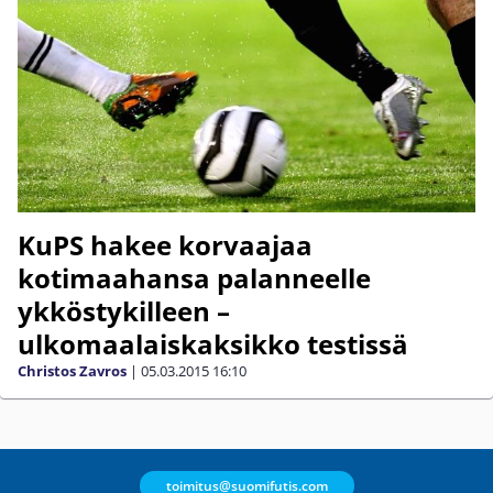
KuPS hakee korvaajaa
kotimaahansa palanneelle
ykköstykilleen –
ulkomaalaiskaksikko testissä
Christos Zavros
|
05.03.2015
16:10
toimitus@suomifutis.com