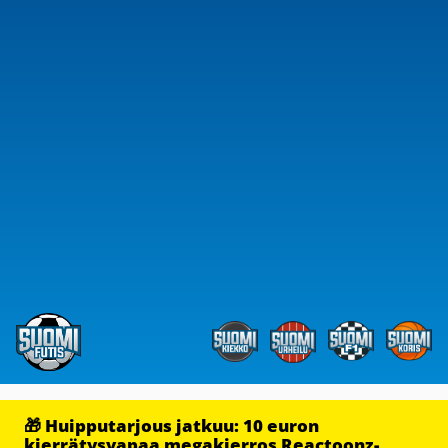
🎁 Huipputarjous jatkuu: 10 euron
kierrätysvapaa megakierros Reactoonz-