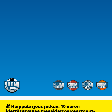
🎁 Huipputarjous jatkuu: 10 euron
kierrätysvapaa megakierros Reactoonz-