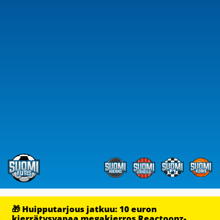
🎁 Huipputarjous jatkuu: 10 euron
kierrätysvapaa megakierros Reactoonz-