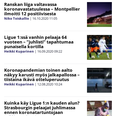
Ranskan liiga valtavassa
koronavastatuulessa – Montpellier
ilmoitti 12 positiivisesta
Niko Toiskallio
|
16.10.2020
11:05
Ligue 1:ssä vanhin pelaaja 64
vuoteen – ”juhlisti” tapahtumaa
punaisella kortilla
Heikki Kuparinen
|
16.09.2020
09:22
Koronapandemian toinen aalto
näkyy karusti myös jalkapallossa –
tiistaina ikävä otteluperuutus
Heikki Kuparinen
|
12.08.2020
10:24
Kuinka käy Ligue 1:n kauden alun?
Strasbourgin pelaajat juhlimassa
ennen koronatartuntojaan