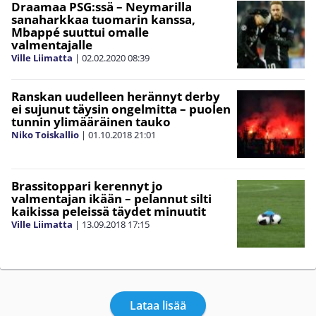
Draamaa PSG:ssä – Neymarilla
sanaharkkaa tuomarin kanssa,
Mbappé suuttui omalle
valmentajalle
Ville Liimatta
|
02.02.2020
08:39
Ranskan uudelleen herännyt derby
ei sujunut täysin ongelmitta – puolen
tunnin ylimääräinen tauko
Niko Toiskallio
|
01.10.2018
21:01
Brassitoppari kerennyt jo
valmentajan ikään – pelannut silti
kaikissa peleissä täydet minuutit
Ville Liimatta
|
13.09.2018
17:15
Lataa lisää