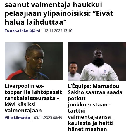
saanut valmentaja haukkui
pelaajiaan ylipainoisiksi: ”Eivät
halua laihduttaa”
Tuukka Ikkeläjärvi
|
12.11.2024
13:16
Liverpoolin ex-
L’Équipe: Mamadou
topparille lähtöpassit
Sakho saattaa saada
ranskalaisseurasta –
potkut
kävi käsiksi
joukkueestaan –
valmentajaan
tarttui
valmentajaansa
Ville Liimatta
|
03.11.2023
08:49
kaulasta ja heitti
hänet maahan