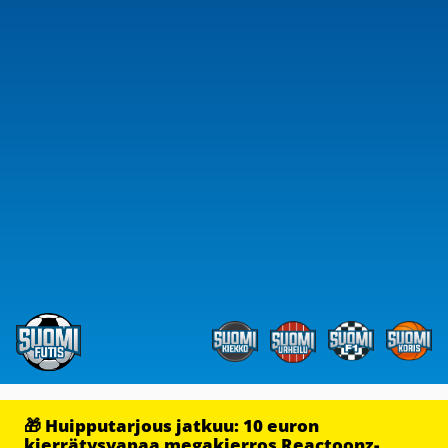
🎁 Huipputarjous jatkuu: 10 euron
kierrätysvapaa megakierros Reactoonz-