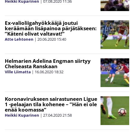
Heikki Kuparinen
|
07.08.2020
11:36
Ex-valioliigahyökkääjä joutui
keräämään lisäpainoa pärjätäkseen:
”Käteni olivat valtavat!”
Atte Lehtonen
|
20.06.2020
15:40
Helmarien Adelina Engman siirtyy
Chelseasta Ranskaan
Ville Liimatta
|
16.06.2020
18:32
Koronavirukseen sairastuneen Ligue
1 -pelaajan tila kohenee – ”Hän ei ole
enää koomassa”
Heikki Kuparinen
|
27.04.2020
21:58