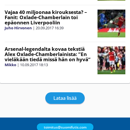
Vajaa 40 miljoonaa kirouksesta? –
Fanit: Oxlade-Chamberlain toi
epäonnen Liverpooliin
Juho Hirvonen
|
20.09.2017
16:39
Arsenal-legendalta kovaa tekstiä
Alex Oxlade-Chamberlainista: ”En
vieläkään tiedä missä hän on hyvä”
Mikko
|
10.09.2017
18:13
Lataa lisää
toimitus@suomifutis.com