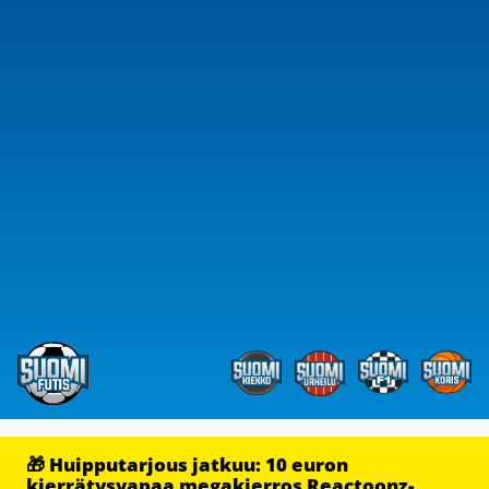
🎁 Huipputarjous jatkuu: 10 euron
kierrätysvapaa megakierros Reactoonz-