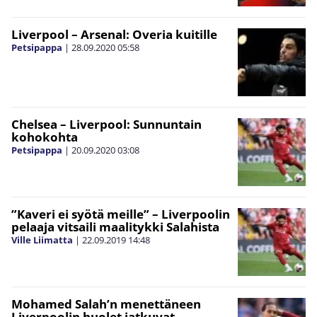
Liverpool – Arsenal: Overia kuitille
Petsipappa
|
28.09.2020
05:58
Chelsea – Liverpool: Sunnuntain
kohokohta
Petsipappa
|
20.09.2020
03:08
”Kaveri ei syötä meille” – Liverpoolin
pelaaja vitsaili maalitykki Salahista
Ville Liimatta
|
22.09.2019
14:48
Mohamed Salah’n menettäneen
Liverpoolin huolet jatkuvat –