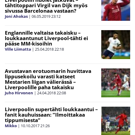
tähtitoppari Virgil van Dijk myös
sivussa Barcelonaa vastaan?
Joni Ahokas
|
06.05.2019
23:12
Englannille valtaisa takaisku –
loukkaantunut Liverpool-tähti ei
pääse MM-kisoihin
Ville Liimatta
|
25.04.2018
22:18
Avustavan erotuomarin huvittava
lippusekoilu varasti katseet
Mestarien liigan välierässä –
Liverpoolille paha takaisku
Juho Hirvonen
|
24.04.2018
22:08
Liverpoolin supertähti loukkaantui –
fanit kauhuissaan: ”Ilmoittakaa
tippumisesta”
Mikko
|
10.10.2017
21:26