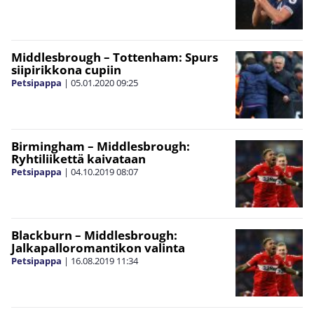
Middlesbrough – Tottenham: Spurs
siipirikkona cupiin
Petsipappa
|
05.01.2020
09:25
Birmingham – Middlesbrough:
Ryhtiliikettä kaivataan
Petsipappa
|
04.10.2019
08:07
Blackburn – Middlesbrough:
Jalkapalloromantikon valinta
Petsipappa
|
16.08.2019
11:34