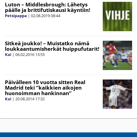
Luton – Middlesbrough: Lähetys
päälle ja brittifutiskausi käyntiin!
Petsipappa
|
02.08.2019
08:44
Sitkeä joukko! – Muistatko nämä
loukkaantumisherkät huippufutarit!
Kai
|
06.02.2016
13:55
Päivälleen 10 vuotta sitten Real
Madrid teki ”kaikkien aikojen
huonoimman hankinnan”
Kai
|
20.08.2014
17:32