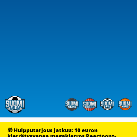
🎁 Huipputarjous jatkuu: 10 euron
kierrätysvapaa megakierros Reactoonz-