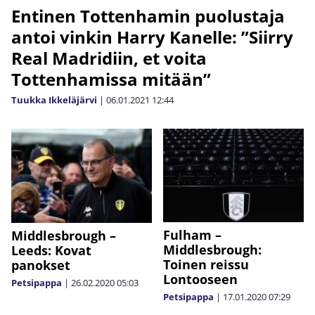
Entinen Tottenhamin puolustaja
antoi vinkin Harry Kanelle: ”Siirry
Real Madridiin, et voita
Tottenhamissa mitään”
Tuukka Ikkeläjärvi
|
06.01.2021
12:44
Fulham –
Middlesbrough –
Middlesbrough:
Leeds: Kovat
Toinen reissu
panokset
Lontooseen
Petsipappa
|
26.02.2020
05:03
Petsipappa
|
17.01.2020
07:29