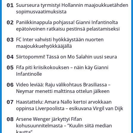
Suurseura tyrmistyi Hollannin maajoukkuetähden
sopimusvaatimuksista
Paniikkinappula pohjassa! Gianni Infantinolta
epätoivoinen ratkaisu pestinsä pelastamiseksi
FC Inter vahvisti hyökkäystään nuorten
maajoukkuehyökkääjällä
Siirtopommi! Tässä on Mo Salahin uusi seura
Fifa piti kriisikokouksen – näin käy Gianni
Infantinolle
Video leviää: Raju välikohtaus Brasiliassa –
Neymar menetti malttinsa ottelun jälkeen
Haastattelu: Amara Nallo kertoi arvokkaan
oppinsa Liverpoolista – esikuvana Virgil van Dijk
Arsene Wenger järkyttyi Fifan
kohusuunnitelmasta – ”Kuulin siitä median
kautta”