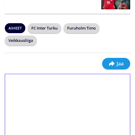
AIHEET
FC Inter Turku
Furuholm Timo
Veikkausliiga
Jaa
1€ = 10€ arvosta
ilmaiskierroksia ilman
kierrätystä!
Talleta 1€
Saat heti 50 ilmaiskierrosta Tuohi 1000 -