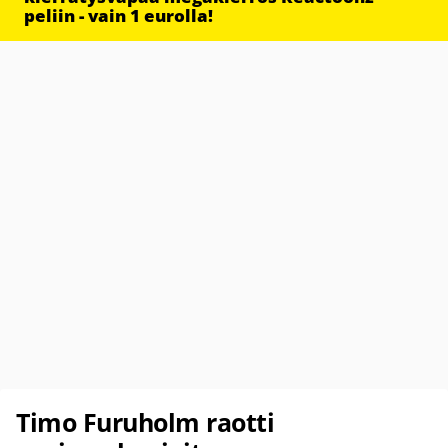
peliin - vain 1 eurolla!
Timo Furuholm raotti