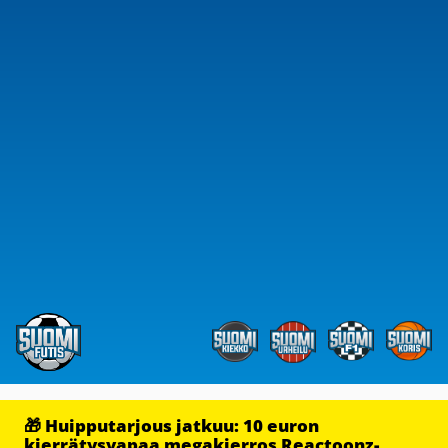
🎁 Huipputarjous jatkuu: 10 euron
kierrätysvapaa megakierros Reactoonz-