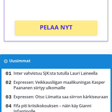
peliin (arvo 0,20€ per kierros)!
Ei kierrätysvaatimusta!
PELAA NYT
Uusimmat
Inter vahvistuu SJK:sta tutulla Lauri Laineella
Expressen: Veikkausliigan maalikuningas Kasper
Paananen siirtyy ulkomaille
Expressen: Otso Liimatta saa siirron kärkiseuraan
Fifa piti kriisikokouksen – näin käy Gianni
Infantinolle