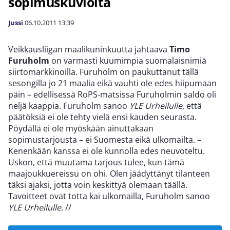
sopimuskuvioita
Jussi
06.10.2011
13:39
Veikkausliigan maalikuninkuutta jahtaava
Timo
Furuholm
on varmasti kuumimpia suomalaisnimiä
siirtomarkkinoilla. Furuholm on paukuttanut tällä
sesongilla jo 21 maalia eikä vauhti ole edes hiipumaan
päin – edellisessä RoPS-matsissa Furuholmin saldo oli
neljä kaappia. Furuholm sanoo
YLE Urheilulle
, että
päätöksiä ei ole tehty vielä ensi kauden seurasta.
Pöydällä ei ole myöskään ainuttakaan
sopimustarjousta – ei Suomesta eikä ulkomailta. –
Kenenkään kanssa ei ole kunnolla edes neuvoteltu.
Uskon, että muutama tarjous tulee, kun tämä
maajoukkuereissu on ohi. Olen jäädyttänyt tilanteen
täksi ajaksi, jotta voin keskittyä olemaan täällä.
Tavoitteet ovat totta kai ulkomailla, Furuholm sanoo
YLE Urheilulle
.
//