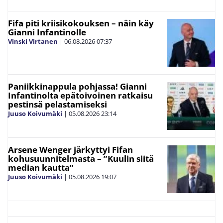
Fifa piti kriisikokouksen – näin käy
Gianni Infantinolle
Vinski Virtanen
|
06.08.2026
07:37
Paniikkinappula pohjassa! Gianni
Infantinolta epätoivoinen ratkaisu
pestinsä pelastamiseksi
Juuso Koivumäki
|
05.08.2026
23:14
Arsene Wenger järkyttyi Fifan
kohusuunnitelmasta – ”Kuulin siitä
median kautta”
Juuso Koivumäki
|
05.08.2026
19:07