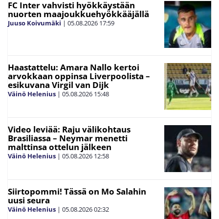
FC Inter vahvisti hyökkäystään
nuorten maajoukkuehyökkääjällä
Juuso Koivumäki
|
05.08.2026
17:59
Haastattelu: Amara Nallo kertoi
arvokkaan oppinsa Liverpoolista –
esikuvana Virgil van Dijk
Väinö Helenius
|
05.08.2026
15:48
Video leviää: Raju välikohtaus
Brasiliassa – Neymar menetti
malttinsa ottelun jälkeen
Väinö Helenius
|
05.08.2026
12:58
Siirtopommi! Tässä on Mo Salahin
uusi seura
Väinö Helenius
|
05.08.2026
02:32