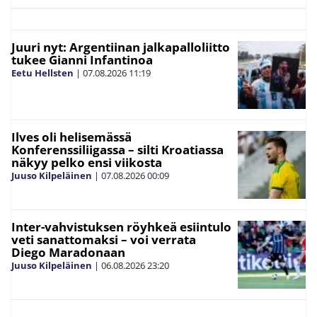
Juuri nyt: Argentiinan jalkapalloliitto
tukee Gianni Infantinoa
Eetu Hellsten
|
07.08.2026
11:19
Ilves oli helisemässä
Konferenssiliigassa – silti Kroatiassa
näkyy pelko ensi viikosta
Juuso Kilpeläinen
|
07.08.2026
00:09
Inter-vahvistuksen röyhkeä esiintulo
veti sanattomaksi – voi verrata
Diego Maradonaan
Juuso Kilpeläinen
|
06.08.2026
23:20