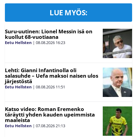
LUE MYÖS:
Suru-uutinen: Lionel Messin isä on
kuollut 68-vuotiaana
Eetu Hellsten
|
08.08.2026
16:23
Lehti: Gianni Infantinolla oli
salasuhde – Uefa maksoi naisen ulos
järjestöstä
Eetu Hellsten
|
08.08.2026
11:51
Katso video: Roman Eremenko
täräytti yhden kauden upeimmista
maaleista
Eetu Hellsten
|
07.08.2026
21:13