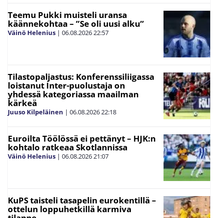
Teemu Pukki muisteli uransa
käännekohtaa – ”Se oli uusi alku”
Väinö Helenius
|
06.08.2026
22:57
Tilastopaljastus: Konferenssiliigassa
loistanut Inter-puolustaja on
yhdessä kategoriassa maailman
kärkeä
Juuso Kilpeläinen
|
06.08.2026
22:18
Euroilta Töölössä ei pettänyt – HJK:n
kohtalo ratkeaa Skotlannissa
Väinö Helenius
|
06.08.2026
21:07
KuPS taisteli tasapelin eurokentillä –
ottelun loppuhetkillä karmiva
tilanne