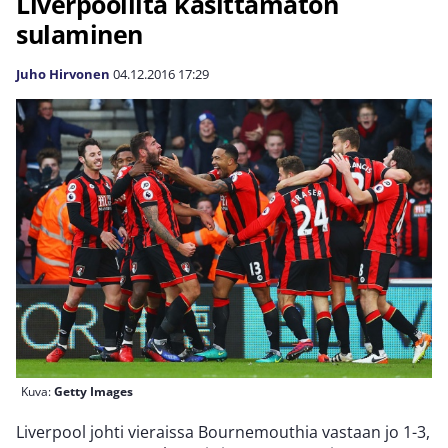
Liverpoolilta käsittämätön
sulaminen
Juho Hirvonen
04.12.2016
17:29
Kuva:
Getty Images
Liverpool johti vieraissa Bournemouthia vastaan jo 1-3,