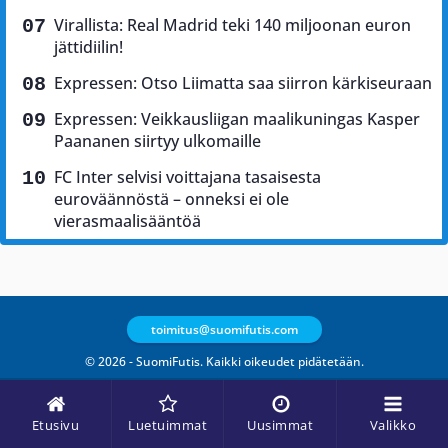
Virallista: Real Madrid teki 140 miljoonan euron
jättidiilin!
Expressen: Otso Liimatta saa siirron kärkiseuraan
Expressen: Veikkausliigan maalikuningas Kasper
Paananen siirtyy ulkomaille
FC Inter selvisi voittajana tasaisesta
euroväännöstä – onneksi ei ole
vierasmaalisääntöä
toimitus@suomifutis.com
© 2026 - SuomiFutis. Kaikki oikeudet pidätetään.
Etusivu
Luetuimmat
Uusimmat
Valikko