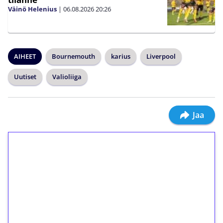
Väinö Helenius
|
06.08.2026
20:26
AIHEET
Bournemouth
karius
Liverpool
Uutiset
Valioliiga
Jaa
1€ = 10€ arvosta
ilmaiskierroksia ilman
kierrätystä!
Talleta 1€
Saat heti 50 ilmaiskierrosta Tuohi 1000 -