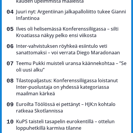
kauden upeimmista maaleista
Juuri nyt: Argentiinan jalkapalloliitto tukee Gianni
Infantinoa
Ilves oli helisemässä Konferenssiliigassa – silti
Kroatiassa näkyy pelko ensi viikosta
Inter-vahvistuksen röyhkeä esiintulo veti
sanattomaksi – voi verrata Diego Maradonaan
Teemu Pukki muisteli uransa käännekohtaa – ”Se
oli uusi alku”
Tilastopaljastus: Konferenssiliigassa loistanut
Inter-puolustaja on yhdessä kategoriassa
maailman kärkeä
Euroilta Töölössä ei pettänyt – HJK:n kohtalo
ratkeaa Skotlannissa
KuPS taisteli tasapelin eurokentillä – ottelun
loppuhetkillä karmiva tilanne