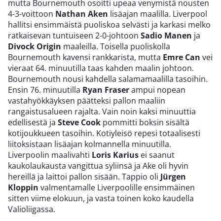
mutta Bournemouth osoitti upeaa venymistä nousten
4-3-voittoon
Nathan Aken
lisäajan maalilla. Liverpool
hallitsi ensimmäistä puoliskoa selvästi ja karkasi melko
ratkaisevan tuntuiseen 2-0-johtoon
Sadio Manen
ja
Divock Origin
maaleilla. Toisella puoliskolla
Bournemouth kavensi rankkarista, mutta
Emre Can
vei
vieraat 64. minuutilla taas kahden maalin johtoon.
Bournemouth nousi kahdella salamamaalilla tasoihin.
Ensin 76. minuutilla
Ryan Fraser
ampui nopean
vastahyökkäyksen päätteksi pallon maaliin
rangaistusalueen rajalta. Vain noin kaksi minuuttia
edellisestä ja
Steve Cook
pommitti boksin sisältä
kotijoukkueen tasoihin. Kotiyleisö repesi totaalisesti
liitoksistaan lisäajan kolmannella minuutilla.
Liverpoolin maalivahti
Loris Karius
ei saanut
kaukolaukausta vangittua syliinsä ja Ake oli hyvin
hereillä ja laittoi pallon sisään. Tappio oli
Jürgen
Kloppin
valmentamalle Liverpoolille ensimmäinen
sitten viime elokuun, ja vasta toinen koko kaudella
Valioliigassa.