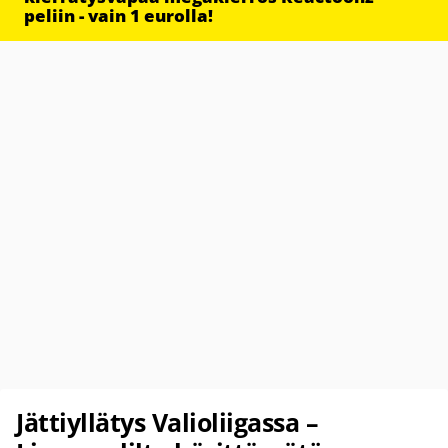
peliin - vain 1 eurolla!
Jättiyllätys Valioliigassa –