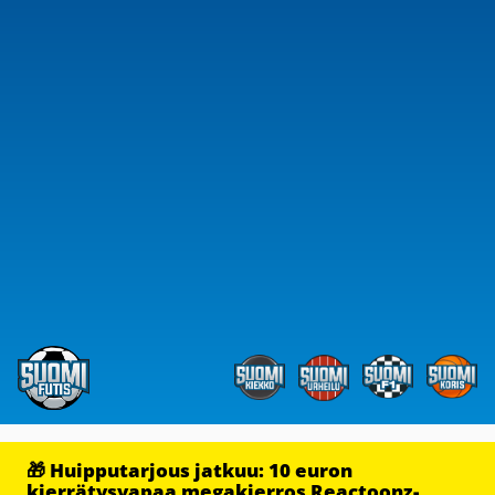
🎁 Huipputarjous jatkuu: 10 euron
kierrätysvapaa megakierros Reactoonz-