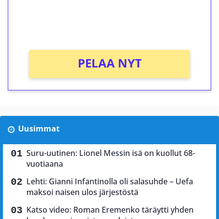
peliin (arvo 0,20€ per kierros)!
Ei kierrätysvaatimusta!
PELAA NYT
Uusimmat
Suru-uutinen: Lionel Messin isä on kuollut 68-
vuotiaana
Lehti: Gianni Infantinolla oli salasuhde – Uefa
maksoi naisen ulos järjestöstä
Katso video: Roman Eremenko täräytti yhden