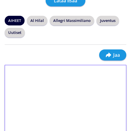
Lataa lisää
AIHEET
Al Hilal
Allegri Massimiliano
Juventus
Uutiset
Jaa
1€ = 10€ arvosta
ilmaiskierroksia ilman
kierrätystä!
Talleta 1€
Saat heti 50 ilmaiskierrosta Tuohi 1000 -
peliin (arvo 0,20€ per kierros)!