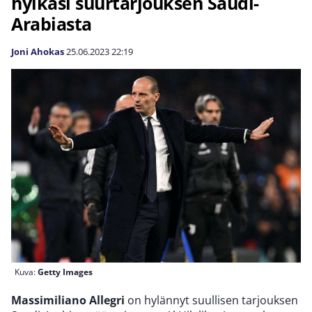
hylkäsi suurtarjouksen Saudi-
Arabiasta
Joni Ahokas
25.06.2023
22:19
Kuva:
Getty Images
Massimiliano Allegri
on hylännyt suullisen tarjouksen