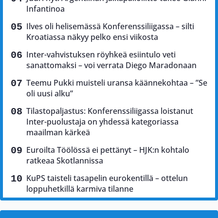
Infantinoa
Ilves oli helisemässä Konferenssiliigassa – silti
Kroatiassa näkyy pelko ensi viikosta
Inter-vahvistuksen röyhkeä esiintulo veti
sanattomaksi – voi verrata Diego Maradonaan
Teemu Pukki muisteli uransa käännekohtaa – ”Se
oli uusi alku”
Tilastopaljastus: Konferenssiliigassa loistanut
Inter-puolustaja on yhdessä kategoriassa
maailman kärkeä
Euroilta Töölössä ei pettänyt – HJK:n kohtalo
ratkeaa Skotlannissa
KuPS taisteli tasapelin eurokentillä – ottelun
loppuhetkillä karmiva tilanne