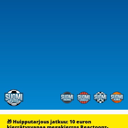
🎁 Huipputarjous jatkuu: 10 euron
kierrätysvapaa megakierros Reactoonz-