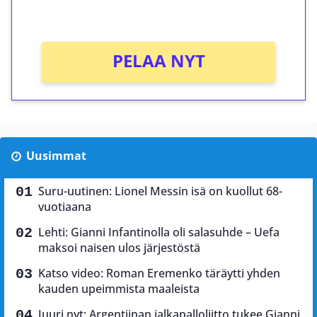
Ei kierrätysvaatimusta!
PELAA NYT
Uusimmat
Suru-uutinen: Lionel Messin isä on kuollut 68-
vuotiaana
Lehti: Gianni Infantinolla oli salasuhde – Uefa
maksoi naisen ulos järjestöstä
Katso video: Roman Eremenko täräytti yhden
kauden upeimmista maaleista
Juuri nyt: Argentiinan jalkapalloliitto tukee Gianni