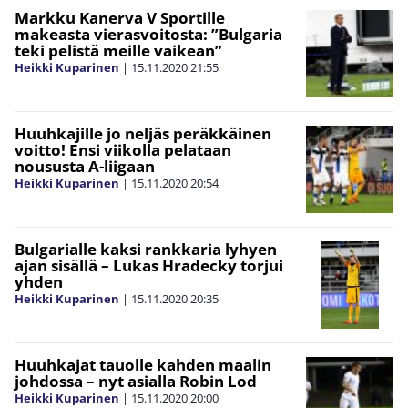
Markku Kanerva V Sportille
makeasta vierasvoitosta: ”Bulgaria
teki pelistä meille vaikean”
Heikki Kuparinen
|
15.11.2020
21:55
Huuhkajille jo neljäs peräkkäinen
voitto! Ensi viikolla pelataan
noususta A-liigaan
Heikki Kuparinen
|
15.11.2020
20:54
Bulgarialle kaksi rankkaria lyhyen
ajan sisällä – Lukas Hradecky torjui
yhden
Heikki Kuparinen
|
15.11.2020
20:35
Huuhkajat tauolle kahden maalin
johdossa – nyt asialla Robin Lod
Heikki Kuparinen
|
15.11.2020
20:00