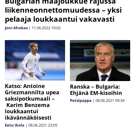
Bulgarian maajoukkue rajussa
liikenneonnettomuudessa – yksi
pelaaja loukkaantui vakavasti
Joni Ahokas
|
11.06.2022
19:02
Katso: Antoine
Ranska – Bulgaria:
Griezmannilta upea
Ehjänä EM-kisoihin
saksipotkumaali –
Petsipappa
|
08.06.2021
09:34
Karim Benzema
loukkaantui
ikävännäköisesti
Eetu Ikola
|
08.06.2021
23:05