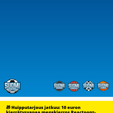
🎁 Huipputarjous jatkuu: 10 euron
kierrätysvapaa megakierros Reactoonz-