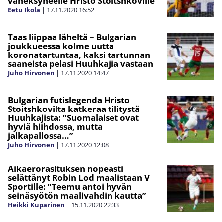
väheksyneelle Hristo Stoitshkoville
Eetu Ikola
|
17.11.2020
16:52
Taas liippaa läheltä – Bulgarian
joukkueessa kolme uutta
koronatartuntaa, kaksi tartunnan
saaneista pelasi Huuhkajia vastaan
Juho Hirvonen
|
17.11.2020
14:47
Bulgarian futislegenda Hristo
Stoitshkovilta katkeraa tilitystä
Huuhkajista: ”Suomalaiset ovat
hyviä hiihdossa, mutta
jalkapallossa…”
Juho Hirvonen
|
17.11.2020
12:08
Aikaerorasituksen nopeasti
selättänyt Robin Lod maalistaan V
Sportille: ”Teemu antoi hyvän
seinäsyötön maalivahdin kautta”
Heikki Kuparinen
|
15.11.2020
22:33