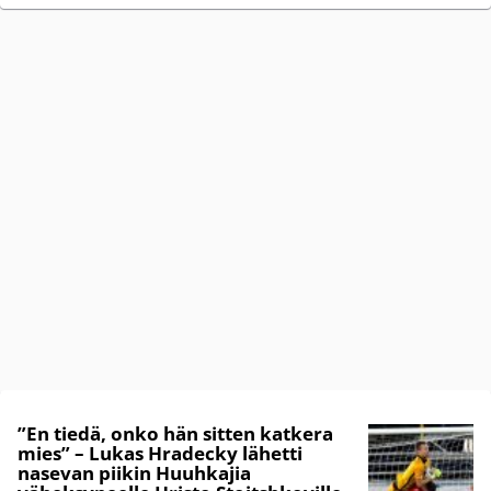
”En tiedä, onko hän sitten katkera
mies” – Lukas Hradecky lähetti
nasevan piikin Huuhkajia