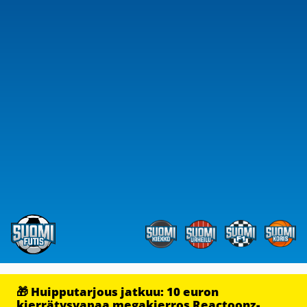
🎁 Huipputarjous jatkuu: 10 euron
kierrätysvapaa megakierros Reactoonz-