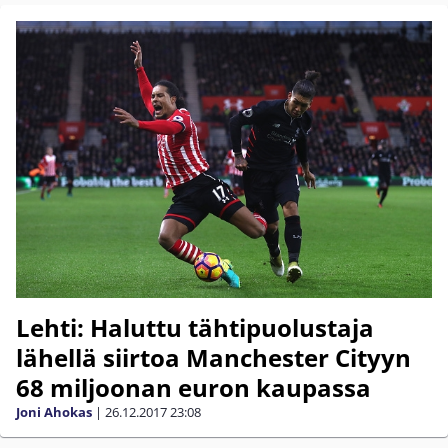
Lehti: Haluttu tähtipuolustaja
lähellä siirtoa Manchester Cityyn
68 miljoonan euron kaupassa
Joni Ahokas
|
26.12.2017
23:08