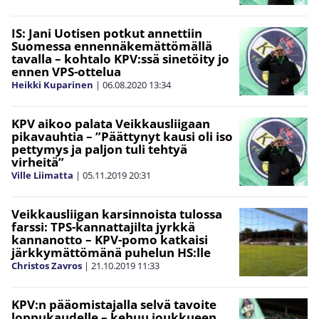
IS: Jani Uotisen potkut annettiin
Suomessa ennennäkemättömällä
tavalla – kohtalo KPV:ssä sinetöity jo
ennen VPS-ottelua
Heikki Kuparinen
|
06.08.2020
13:34
KPV aikoo palata Veikkausliigaan
pikavauhtia – ”Päättynyt kausi oli iso
pettymys ja paljon tuli tehtyä
virheitä”
Ville Liimatta
|
05.11.2019
20:31
Veikkausliigan karsinnoista tulossa
farssi: TPS-kannattajilta jyrkkä
kannanotto – KPV-pomo katkaisi
järkkymättömänä puhelun HS:lle
Christos Zavros
|
21.10.2019
11:33
KPV:n pääomistajalla selvä tavoite
loppukaudelle – kehuu joukkueen