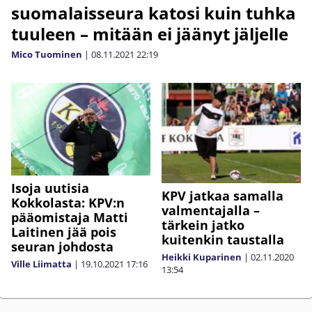
suomalaisseura katosi kuin tuhka
tuuleen – mitään ei jäänyt jäljelle
Mico Tuominen
|
08.11.2021
22:19
Isoja uutisia
KPV jatkaa samalla
Kokkolasta: KPV:n
valmentajalla –
pääomistaja Matti
tärkein jatko
Laitinen jää pois
kuitenkin taustalla
seuran johdosta
Heikki Kuparinen
|
02.11.2020
Ville Liimatta
|
19.10.2021
17:16
13:54