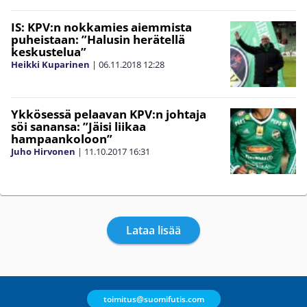
IS: KPV:n nokkamies aiemmista
puheistaan: ”Halusin herätellä
keskustelua”
Heikki Kuparinen
|
06.11.2018
12:28
Ykkösessä pelaavan KPV:n johtaja
söi sanansa: ”Jäisi liikaa
hampaankoloon”
Juho Hirvonen
|
11.10.2017
16:31
Lataa lisää
toimitus@suomifutis.com