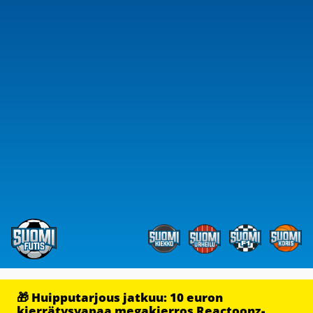
🎁 Huipputarjous jatkuu: 10 euron
kierrätysvapaa megakierros Reactoonz-