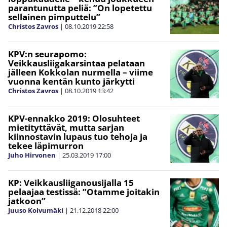
parantunutta peliä: ”On lopetettu
sellainen pimputtelu”
Christos Zavros
|
08.10.2019
22:58
KPV:n seurapomo:
Veikkausliigakarsintaa pelataan
jälleen Kokkolan nurmella – viime
vuonna kentän kunto järkytti
Christos Zavros
|
08.10.2019
13:42
KPV-ennakko 2019: Olosuhteet
mietityttävät, mutta sarjan
kiinnostavin lupaus tuo tehoja ja
tekee läpimurron
Juho Hirvonen
|
25.03.2019
17:00
KP: Veikkausliiganousijalla 15
pelaajaa testissä: ”Otamme joitakin
jatkoon”
Juuso Koivumäki
|
21.12.2018
22:00