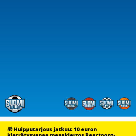
🎁 Huipputarjous jatkuu: 10 euron
kierrätysvapaa megakierros Reactoonz-