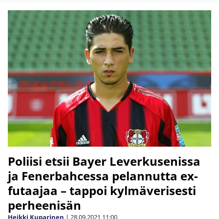
Poliisi etsii Bayer Leverkusenissa
ja Fenerbahcessa pelannutta ex-
futaajaa – tappoi kylmäverisesti
perheenisän
Heikki Kuparinen
|
28.09.2021
11:00