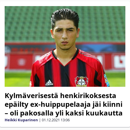
Kylmäverisestä henkirikoksesta
epäilty ex-huippupelaaja jäi kiinni
– oli pakosalla yli kaksi kuukautta
Heikki Kuparinen
|
01.12.2021
13:06