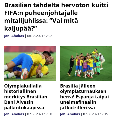
Brasilian tähdeltä hervoton kuitti
FIFA:n puheenjohtajalle
mitalijuhlissa: ”Vai mitä
kaljupää?”
Joni Ahokas
|
08.08.2021
12:22
Olympiakullalla
Brasilia jälleen
historiallinen
olympiaturnauksen
merkitys Brasilian
herra! Espanja taipui
Dani Alvesin
unelmafinaalin
palkintokaapissa
jatkotrillerissä
Joni Ahokas
|
07.08.2021
17:50
Joni Ahokas
|
07.08.2021
17:15