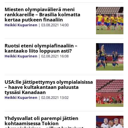
Miesten olympiavälierä meni
rankkareille – Brasilia kolmatta
kertaa putkeen finaaliin
Heikki Kuparinen
|
03.08.2021
14:00
Ruotsi eteni olympiafinaaliin –
kantaako liito loppuun asti?
Heikki Kuparinen
|
02.08.2021
16:08
USA:lle jättipettymys olympialaisissa
– haave kultakantaan paluusta
tyssäsi Kanadaan
Heikki Kuparinen
|
02.08.2021
13:02
Yhdysvallat oli parempi jättien
kohtaamisessa Tokion