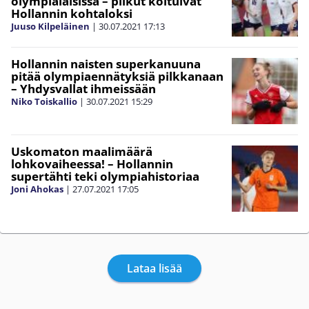
olympialaisissa – pilkut koituivat
Hollannin kohtaloksi
Juuso Kilpeläinen
|
30.07.2021
17:13
Hollannin naisten superkanuuna
pitää olympiaennätyksiä pilkkanaan
– Yhdysvallat ihmeissään
Niko Toiskallio
|
30.07.2021
15:29
Uskomaton maalimäärä
lohkovaiheessa! – Hollannin
supertähti teki olympiahistoriaa
Joni Ahokas
|
27.07.2021
17:05
Lataa lisää