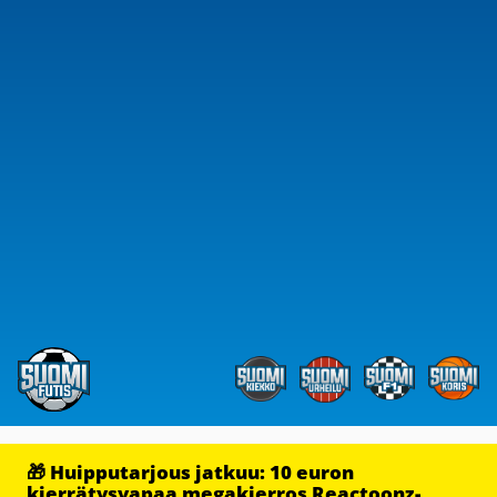
🎁 Huipputarjous jatkuu: 10 euron
kierrätysvapaa megakierros Reactoonz-