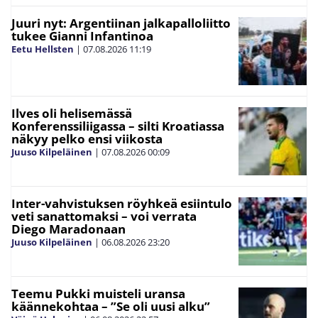
Juuri nyt: Argentiinan jalkapalloliitto
tukee Gianni Infantinoa
Eetu Hellsten
|
07.08.2026
11:19
Ilves oli helisemässä
Konferenssiliigassa – silti Kroatiassa
näkyy pelko ensi viikosta
Juuso Kilpeläinen
|
07.08.2026
00:09
Inter-vahvistuksen röyhkeä esiintulo
veti sanattomaksi – voi verrata
Diego Maradonaan
Juuso Kilpeläinen
|
06.08.2026
23:20
Teemu Pukki muisteli uransa
käännekohtaa – ”Se oli uusi alku”