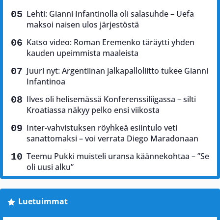
Lehti: Gianni Infantinolla oli salasuhde – Uefa
maksoi naisen ulos järjestöstä
Katso video: Roman Eremenko täräytti yhden
kauden upeimmista maaleista
Juuri nyt: Argentiinan jalkapalloliitto tukee Gianni
Infantinoa
Ilves oli helisemässä Konferenssiliigassa – silti
Kroatiassa näkyy pelko ensi viikosta
Inter-vahvistuksen röyhkeä esiintulo veti
sanattomaksi – voi verrata Diego Maradonaan
Teemu Pukki muisteli uransa käännekohtaa – ”Se
oli uusi alku”
Luetuimmat