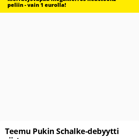
peliin - vain 1 eurolla!
Teemu Pukin Schalke-debyytti