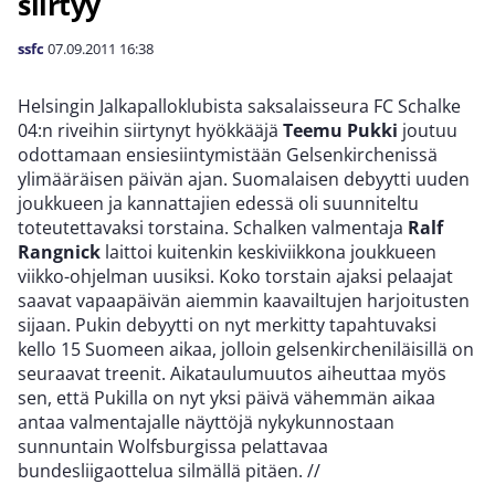
siirtyy
ssfc
07.09.2011
16:38
Helsingin Jalkapalloklubista saksalaisseura FC Schalke
04:n riveihin siirtynyt hyökkääjä
Teemu Pukki
joutuu
odottamaan ensiesiintymistään Gelsenkirchenissä
ylimääräisen päivän ajan. Suomalaisen debyytti uuden
joukkueen ja kannattajien edessä oli suunniteltu
toteutettavaksi torstaina. Schalken valmentaja
Ralf
Rangnick
laittoi kuitenkin keskiviikkona joukkueen
viikko-ohjelman uusiksi. Koko torstain ajaksi pelaajat
saavat vapaapäivän aiemmin kaavailtujen harjoitusten
sijaan. Pukin debyytti on nyt merkitty tapahtuvaksi
kello 15 Suomeen aikaa, jolloin gelsenkircheniläisillä on
seuraavat treenit. Aikataulumuutos aiheuttaa myös
sen, että Pukilla on nyt yksi päivä vähemmän aikaa
antaa valmentajalle näyttöjä nykykunnostaan
sunnuntain Wolfsburgissa pelattavaa
bundesliigaottelua silmällä pitäen.
//