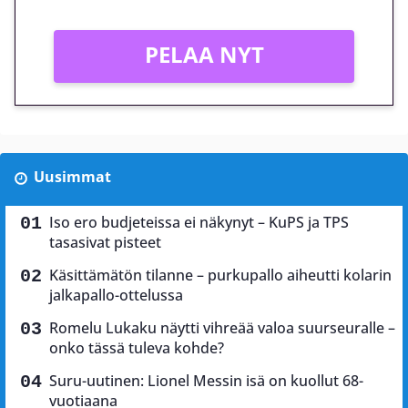
PELAA NYT
Uusimmat
Iso ero budjeteissa ei näkynyt – KuPS ja TPS
tasasivat pisteet
Käsittämätön tilanne – purkupallo aiheutti kolarin
jalkapallo-ottelussa
Romelu Lukaku näytti vihreää valoa suurseuralle –
onko tässä tuleva kohde?
Suru-uutinen: Lionel Messin isä on kuollut 68-
vuotiaana