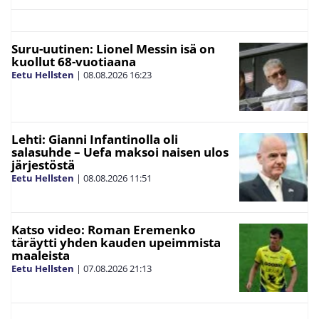
Suru-uutinen: Lionel Messin isä on
kuollut 68-vuotiaana
Eetu Hellsten
|
08.08.2026
16:23
Lehti: Gianni Infantinolla oli
salasuhde – Uefa maksoi naisen ulos
järjestöstä
Eetu Hellsten
|
08.08.2026
11:51
Katso video: Roman Eremenko
täräytti yhden kauden upeimmista
maaleista
Eetu Hellsten
|
07.08.2026
21:13