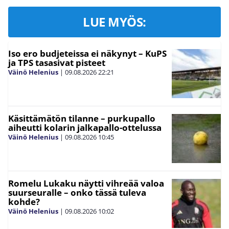
LUE MYÖS:
Iso ero budjeteissa ei näkynyt – KuPS
ja TPS tasasivat pisteet
Väinö Helenius
|
09.08.2026
22:21
Käsittämätön tilanne – purkupallo
aiheutti kolarin jalkapallo-ottelussa
Väinö Helenius
|
09.08.2026
10:45
Romelu Lukaku näytti vihreää valoa
suurseuralle – onko tässä tuleva
kohde?
Väinö Helenius
|
09.08.2026
10:02