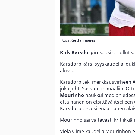
Kuva:
Getty Images
Rick
Karsdorpin
kausi on ollut v
Karsdorp kärsi syyskaudella lou
alussa.
Karsdorp teki merkkausvirheen AS
joka johti Sassuolon maaliin. Ot
Mourinho
haukkui median edessä
että hänen on etsittävä itselleen
Karsdorp pelaisi enää hänen ala
Mourinho sai valtavasti kritiikki
Vielä viime kaudella Mourinhon 