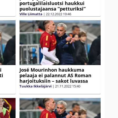
portugalilaisluotsi haukkui
puolustajaansa ”petturiksi”
Ville Liimatta
|
22.12.2022
19:46
i
José Mourinhon haukkuma
ti
pelaaja ei palannut AS Roman
harjoituksiin – sakot luvassa
Tuukka Ikkeläjärvi
|
21.11.2022
15:40