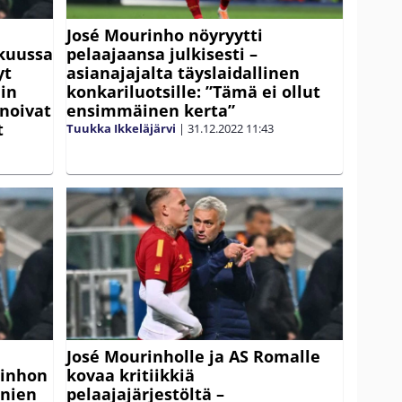
José Mourinho nöyryytti
kuussa
pelaajaansa julkisesti –
yt
asianajajalta täyslaidallinen
ein
konkariluotsille: ”Tämä ei ollut
noivat
ensimmäinen kerta”
t
Tuukka Ikkeläjärvi
|
31.12.2022
11:43
José Mourinholle ja AS Romalle
rinhon
kovaa kritiikkiä
anien
pelaajajärjestöltä –