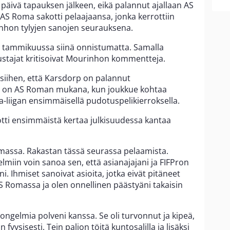
äivä tapauksen jälkeen, eikä palannut ajallaan AS
AS Roma sakotti pelaajaansa, jonka kerrottiin
hon tylyjen sanojen seurauksena.
 tammikuussa siinä onnistumatta. Samalla
ustajat kritisoivat Mourinhon kommentteja.
 siihen, että Karsdorp on palannut
a on AS Roman mukana, kun joukkue kohtaa
-liigan ensimmäisellä pudotuspelikierroksella.
 otti ensimmäistä kertaa julkisuudessa kantaa
assa. Rakastan tässä seurassa pelaamista.
lmiin voin sanoa sen, että asianajajani ja FIFPron
. Ihmiset sanoivat asioita, jotka eivät pitäneet
S Romassa ja olen onnellinen päästyäni takaisin
 ongelmia polveni kanssa. Se oli turvonnut ja kipeä,
yysisesti. Tein paljon töitä kuntosalilla ja lisäksi