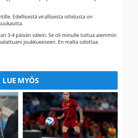
lle. Edellisestä virallisesta ottelusta on
kuukautta.
n 3-4 päivän välein. Se oli minulle tuttua aiemmin
 palattuani joukkueeseen. En malta odottaa
LUE MYÖS