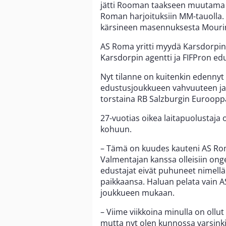
jätti Rooman taakseen muutama p
Roman harjoituksiin MM-tauolla. 
kärsineen masennuksesta Mourin
AS Roma yritti myydä Karsdorpin
Karsdorpin agentti ja FIFPron ed
Nyt tilanne on kuitenkin edennyt
edustusjoukkueen vahvuuteen j
torstaina RB Salzburgin Eurooppa
27-vuotias oikea laitapuolustaja
kohuun.
– Tämä on kuudes kauteni AS Rom
Valmentajan kanssa olleisiin onge
edustajat eivät puhuneet nimelläni
paikkaansa. Haluan pelata vain A
joukkueen mukaan.
– Viime viikkoina minulla on ollut
mutta nyt olen kunnossa varsinkin f