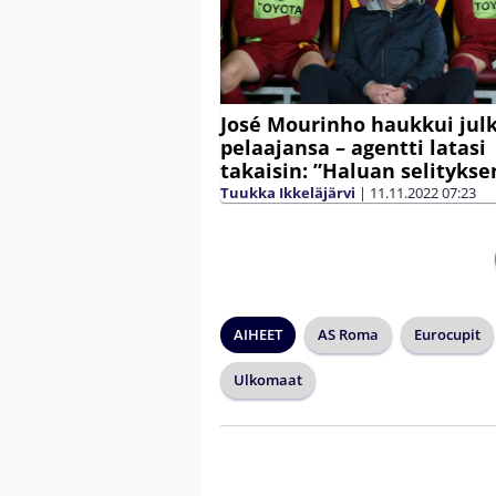
José Mourinho haukkui julk
pelaajansa – agentti latasi
takaisin: ”Haluan selitykse
Tuukka Ikkeläjärvi
|
11.11.2022
07:23
AIHEET
AS Roma
Eurocupit
Ulkomaat