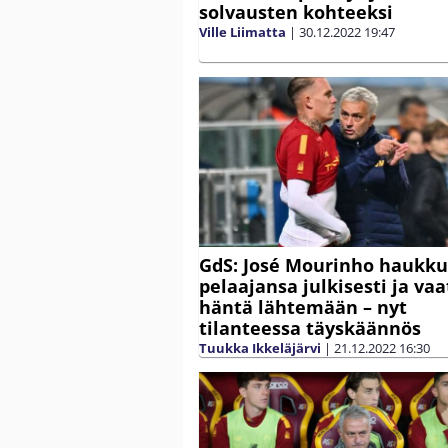
solvausten kohteeksi
Ville Liimatta
|
30.12.2022
19:47
GdS: José Mourinho haukku
pelaajansa julkisesti ja vaa
häntä lähtemään – nyt
tilanteessa täyskäännös
Tuukka Ikkeläjärvi
|
21.12.2022
16:30