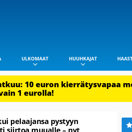
A
ULKOMAAT
HUUHKAJAT
HAAS
jatkuu: 10 euron kierrätysvapaa m
vain 1 eurolla!
ui pelaajansa pystyyn
i siirtoa muualle – nyt