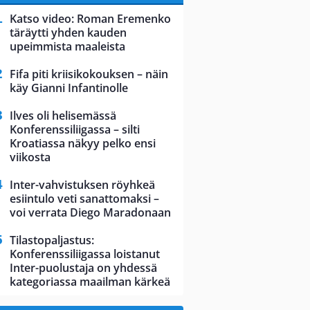
Katso video: Roman Eremenko
täräytti yhden kauden
upeimmista maaleista
Fifa piti kriisikokouksen – näin
käy Gianni Infantinolle
Ilves oli helisemässä
Konferenssiliigassa – silti
Kroatiassa näkyy pelko ensi
viikosta
Inter-vahvistuksen röyhkeä
esiintulo veti sanattomaksi –
voi verrata Diego Maradonaan
Tilastopaljastus:
Konferenssiliigassa loistanut
Inter-puolustaja on yhdessä
kategoriassa maailman kärkeä