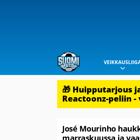
VEIKKAUSLIIG
🎁 Huipputarjous 
Reactoonz-peliin - 
José Mourinho haukk
marraskuussa ja vaat