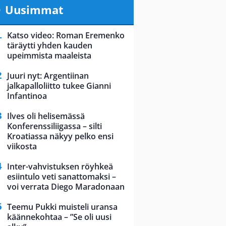
Uusimmat
Katso video: Roman Eremenko
täräytti yhden kauden
upeimmista maaleista
Juuri nyt: Argentiinan
jalkapalloliitto tukee Gianni
Infantinoa
Ilves oli helisemässä
Konferenssiliigassa – silti
Kroatiassa näkyy pelko ensi
viikosta
Inter-vahvistuksen röyhkeä
esiintulo veti sanattomaksi –
voi verrata Diego Maradonaan
Teemu Pukki muisteli uransa
käännekohtaa – ”Se oli uusi