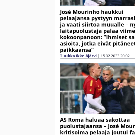
José Mourinho haukkui
pelaajansa pystyyn marras
ja vaati siirtoa muualle – n
laitapuolustaja palaa viim
kokoonpanoon: ”Ihmiset sa
asioita, jotka eivät pitänee
paikkaansa”
Tuukka Ikkeläjärvi
|
15.02.2023
20:02
AS Roma haluaa sakottaa
puolustajaansa – José Mou
kritisoima pelaaja joutui f