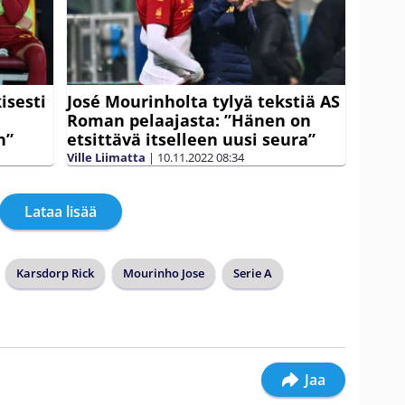
isesti
José Mourinholta tylyä tekstiä AS
Roman pelaajasta: ”Hänen on
n”
etsittävä itselleen uusi seura”
Ville Liimatta
|
10.11.2022
08:34
Lataa lisää
Karsdorp Rick
Mourinho Jose
Serie A
Jaa