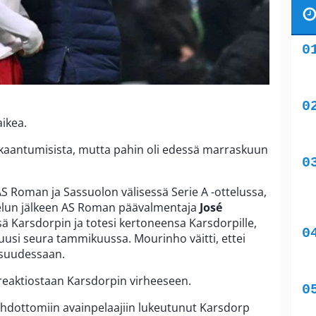
aikea.
kkaantumisista, mutta pahin oli edessä marraskuun
 Roman ja Sassuolon välisessä Serie A -ottelussa,
telun jälkeen AS Roman päävalmentaja
José
 Karsdorpin ja totesi kertoneensa Karsdorpille,
 uusi seura tammikuussa. Mourinho väitti, ettei
isuudessaan.
ä reaktiostaan Karsdorpin virheeseen.
ehdottomiin avainpelaajiin lukeutunut Karsdorp