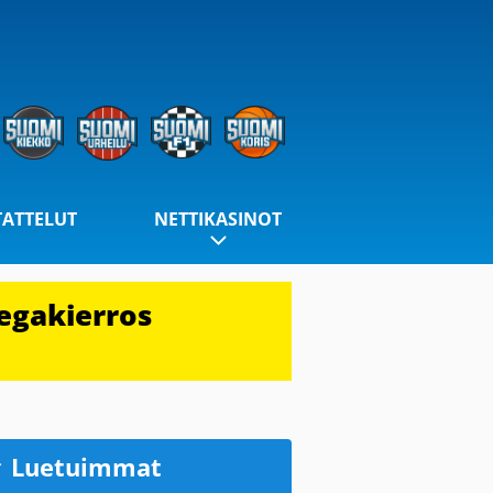
TATTELUT
NETTIKASINOT
egakierros
Luetuimmat